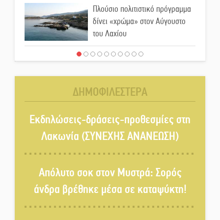
Πλούσιο πολιτιστικό πρόγραμμα
δίνει «χρώμα» στον Αύγουστο
του Λαχίου
Χασισοφυτεία στην
Παλαιοπαναγιά ξεσκέπασε η
Αστυνομία
ΔΗΜΟΦΙΛΕΣΤΕΡΑ
Μπαρόκ μελωδίες κάτω από την
αυγουστιάτικη πανσέληνο της
Εκδηλώσεις-δράσεις-προθεσμίες στη
Μονεμβασιάς
Λακωνία (ΣΥΝΕΧΗΣ ΑΝΑΝΕΩΣΗ)
Διακοπή ρεύματος στο Έλος
Απόλυτο σοκ στον Μυστρά: Σορός
άνδρα βρέθηκε μέσα σε καταψύκτη!
Στο Γύθειο η Άντζελα Γκερέκου