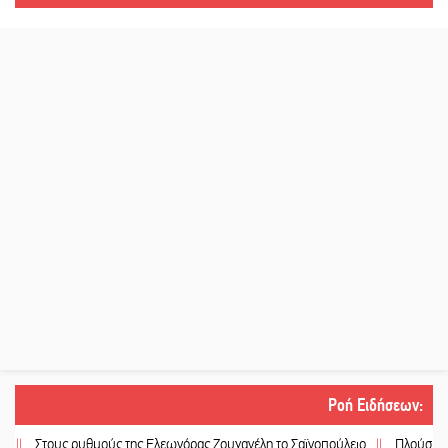
Ροή Ειδήσεων
:
τους ρυθμούς της Ελεωνόρας Ζουγανέλη το Σαϊνοπούλειο
||
Πλούσιο πολιτισ