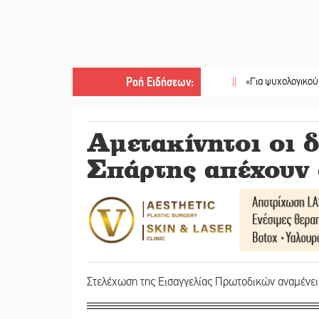
Ροή Ειδήσεων
:
||
«Για ψυχολογικούς λόγους» 
Αμετακίνητοι οι δ
Σπάρτης απέχουν 
Στελέχωση της Εισαγγελίας Πρωτοδικών αναμένει