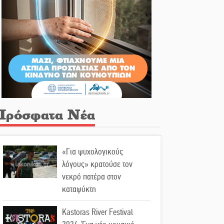
Πρόσφατα Νέα
«Για ψυχολογικούς
λόγους» κρατούσε τον
νεκρό πατέρα στον
καταψύκτη
Kastoras River Festival