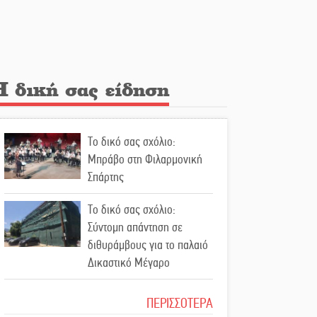
Λακε-Δαιμονικά: Το
κυπαρίσσι του Μυστρά που
φύτρωσε από μια
ξεχασμένη προφητεία
Η δική σας είδηση
Κλήρωσε για τον Αστέρα
Βλαχιώτη στη Γ’ Εθνική
Το δικό σας σχόλιο:
Οδύνη στην Απιδιά για τον
Μπράβο στη Φιλαρμονική
χαμό της 29χρονης Ελένης
Σπάρτης
σε τροχαίο
Το δικό σας σχόλιο:
«Σφραγίδα» έργου και
Σύντομη απάντηση σε
απολογισμού στο
διθυράμβους για το παλαιό
Παναρκαδικό από τον Κυρ.
Δικαστικό Μέγαρο
Διαμαντάκο
Το δικό σας σχόλιο: Ιερή
ΠΕΡΙΣΣΟΤΕΡΑ
Μια «χρυσή» ελαιοκομική
απόφαση