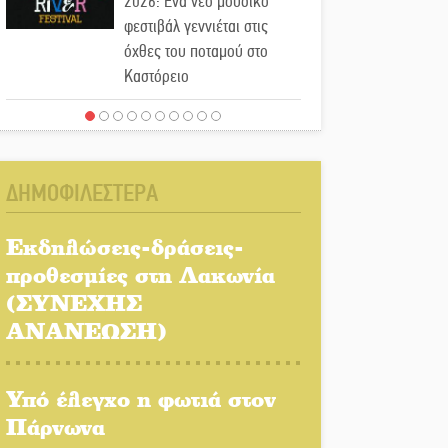
2026: Ένα νέο μουσικό
φεστιβάλ γεννιέται στις
όχθες του ποταμού στο
Καστόρειο
Τα ζάρια παίρνουν «φωτιά»
στην Άρνα: Στήνεται το 3ο
Τουρνουά Τάβλι
ΔΗΜΟΦΙΛΕΣΤΕΡΑ
Αυθεντικό γλέντι με «Γιορτή
Βραστού» στη Σοχά
Εκδηλώσεις-δράσεις-
προθεσμίες στη Λακωνία
(ΣΥΝΕΧΗΣ
Το τελεφερίκ της
Μονεμβασιάς στο τραπέζι
ΑΝΑΝΕΩΣΗ)
του δημόσιου διαλόγου
Υπό έλεγχο η φωτιά στον
Πολιτισμός και παράδοση
δίνουν ραντεβού στην
Πάρνωνα