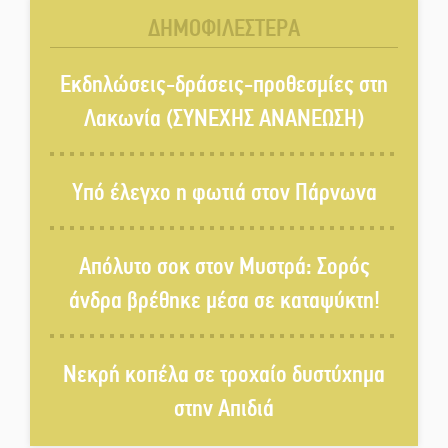
ΔΗΜΟΦΙΛΕΣΤΕΡΑ
Εκδηλώσεις του ΚΚΕ Λακωνίας
για τα 80 χρόνια από την ίδρυση
Εκδηλώσεις-δράσεις-προθεσμίες στη
του Δημοκρατικού Στρατού
Λακωνία (ΣΥΝΕΧΗΣ ΑΝΑΝΕΩΣΗ)
«Στέγνωσε» από νερό πάνω από
μήνα ο Πύρριχος
Υπό έλεγχο η φωτιά στον Πάρνωνα
Άγρυπνος φρουρός 2 δεκαετιών
Απόλυτο σοκ στον Μυστρά: Σορός
το Πυροφυλάκιο στις Αιγιές
άνδρα βρέθηκε μέσα σε καταψύκτη!
ΔΥΠΑ: Επιπλέον 8.000
Νεκρή κοπέλα σε τροχαίο δυστύχημα
επιδοτούμενες θέσεις στο
πρόγραμμα απασχόλησης
στην Απιδιά
ανέργων 55 ετών και άνω