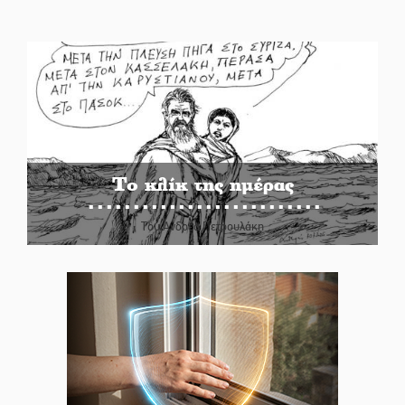
Το κλίκ της ημέρας
Του Ανδρέα Πετρουλάκη