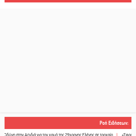
Ροή Ειδήσεων
:
στην Απιδιά για τον χαμό της 29χρονης Ελένης σε τροχαίο
||
«Σφραγίδα» έργο