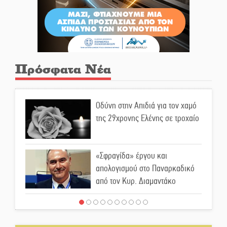
Πρόσφατα Νέα
Οδύνη στην Απιδιά για τον χαμό
της 29χρονης Ελένης σε τροχαίο
«Σφραγίδα» έργου και
απολογισμού στο Παναρκαδικό
από τον Κυρ. Διαμαντάκο
Μια «χρυσή» ελαιοκομική
προοπτική για τη Λακωνία