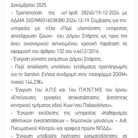
Δεκεμβρίου 2025.
- Τροποποίηση της υπ΄αριθ. 28240/19-12-2024 με
ΑΔΑΜ: 24SYMV016038380 2024-12-19 Σύμβασης για την
υπηρεσία με τίτλο «Περί υλοποίησης υπηρεσίας
αποτέφρωση ζώων» του Δήμου Σπάρτης ως προς την
άνευ οικονομικού αντικειμένου χρονική παράταση σε
εφαρμογή του άρθρου 132 του ν.4412/2016.
- Έγκριση κίνησης οχημάτων Δήμου Σπάρτης.
- Περί απαλλαγής υπολόγου εντάλματος προπληρωμής
για τη δαπάνη: Ετήσια συνδρομή στην πλατφόρμα ΖΟΟΜ»
ποσού 144,23€»
- Έγκριση 1ου Α.Π.Ε και 1ου Π.Κ.Ν.Τ.Μ.Ε του έργου
«Επείγουσες εργασίες αποκατάστασης βατότητας
κεντρικού τμήματος οδού Κων/νου Παλαιολόγου».
- Έγκριση εκτέλεσης της υπηρεσίας «Καθαρισμός
αθλητικών εγκαταστάσεων – δημοτικών μουσείων – Αιθ.
Πνευματικού Κέντρου και γραφεία πρώην ΝΠΔΔ».
- Έγκριση υποβολής πρότασης χρηματοδότησης, σε