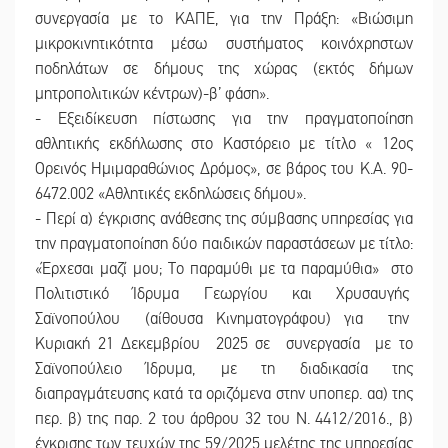
συνεργασία με το ΚΑΠΕ, για την Πράξη: «Βιώσιμη
μικροκινητικότητα μέσω συστήματος κοινόχρηστων
ποδηλάτων σε δήμους της χώρας (εκτός δήμων
μητροπολιτικών κέντρων)-β’ φάση».
- Εξειδίκευση πίστωσης για την πραγματοποίηση
αθλητικής εκδήλωσης στο Καστόρειο με τίτλο « 12ος
Ορεινός Ημιμαραθώνιος Δρόμος», σε βάρος του Κ.Α. 90-
6472.002 «Αθλητικές εκδηλώσεις δήμου».
- Περί α) έγκρισης ανάθεσης της σύμβασης υπηρεσίας για
την πραγματοποίηση δύο παιδικών παραστάσεων με τίτλο:
«Έρχεσαι μαζί μου; Το παραμύθι με τα παραμύθια» στο
Πολιτιστικό Ίδρυμα Γεωργίου και Χρυσαυγής
Σαϊνοπούλου (αίθουσα Κινηματογράφου) για την
Κυριακή 21 Δεκεμβρίου 2025 σε συνεργασία με το
Σαϊνοπούλειο Ίδρυμα, με τη διαδικασία της
διαπραγμάτευσης κατά τα οριζόμενα στην υποπερ. αα) της
περ. β) της παρ. 2 του άρθρου 32 του Ν. 4412/2016., β)
έγκρισης των τευχών της 59/2025 μελέτης της υπηρεσίας