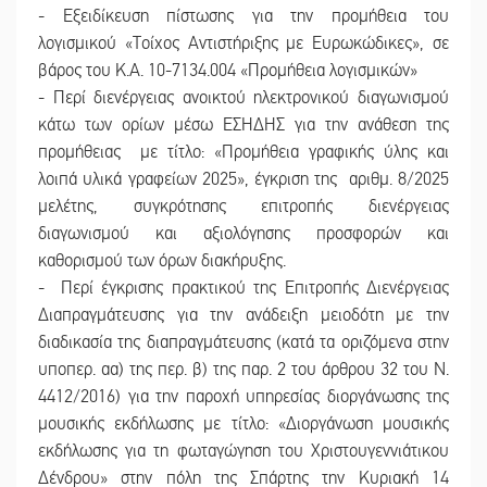
- Εξειδίκευση πίστωσης για την προμήθεια του
λογισμικού «Τοίχος Αντιστήριξης με Ευρωκώδικες», σε
βάρος του Κ.Α. 10-7134.004 «Προμήθεια λογισμικών»
- Περί διενέργειας ανοικτού ηλεκτρονικού διαγωνισμού
κάτω των ορίων μέσω ΕΣΗΔΗΣ για την ανάθεση της
προμήθειας με τίτλο: «Προμήθεια γραφικής ύλης και
λοιπά υλικά γραφείων 2025», έγκριση της αριθμ. 8/2025
μελέτης, συγκρότησης επιτροπής διενέργειας
διαγωνισμού και αξιολόγησης προσφορών και
καθορισμού των όρων διακήρυξης.
- Περί έγκρισης πρακτικού της Επιτροπής Διενέργειας
Διαπραγμάτευσης για την ανάδειξη μειοδότη με την
διαδικασία της διαπραγμάτευσης (κατά τα οριζόμενα στην
υποπερ. αα) της περ. β) της παρ. 2 του άρθρου 32 του Ν.
4412/2016) για την παροχή υπηρεσίας διοργάνωσης της
μουσικής εκδήλωσης με τίτλο: «Διοργάνωση μουσικής
εκδήλωσης για τη φωταγώγηση του Χριστουγεννιάτικου
Δένδρου» στην πόλη της Σπάρτης την Κυριακή 14