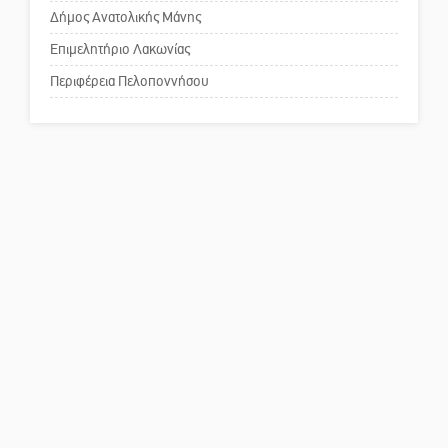
Δήμος Ανατολικής Μάνης
Πού βρίσκεται το ιστορικό
κέντρο της Σπάρτης;
Επιμελητήριο Λακωνίας
Περιφέρεια Πελοποννήσου
Το δικό σας σχόλιο: Ρύποι