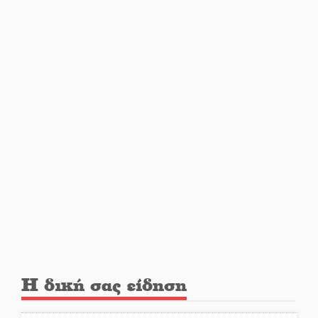
Εβδομάδα Ομογενών:
Κερδισμένη ουσία ή
επικοινωνιακές εντυπώσεις;
Ελεύθερος ο 55χρονος για την
υπόθεση του Μυστρά
Εκδηλώσεις-δράσεις-
προθεσμίες στη Λακωνία
(ΣΥΝΕΧΗΣ ΑΝΑΝΕΩΣΗ)
Ποδοσφαιρικό αντάμωμα για
τους Κοκκινοραχίτες
Η δική σας είδηση
Μάχης συνέχεια των 310 για τη
Λαϊκή Σπάρτης