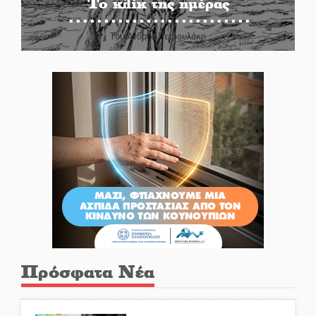
Το κλίκ της ημέρας
Του Ανδρέα Πετρουλάκη
Πρόσφατα Νέα