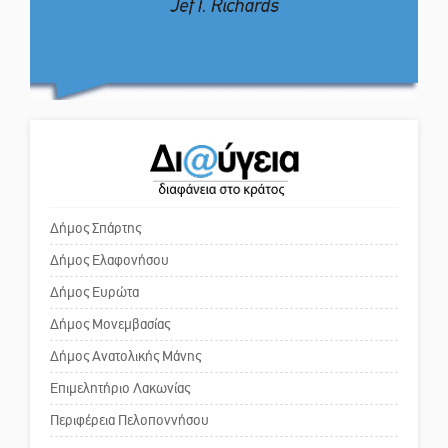
Η ψυχολογία της ανατροπής στο
ποδόσφαιρο
Ο εξωραϊσμός της Πλατείας Ν.
Κόσμου και ένας ελλοχεύων
κίνδυνος
Ένα «ταξίδι» τέχνης και
χρωμάτων στη Νεάπολη
Το δικό σας σχόλιο: «Κύριε
πρωθυπουργέ, ντροπή»
Δήμος Σπάρτης
Δήμος Ελαφονήσου
Το δικό σας σχόλιο: Ανοιχτή
επιστολή στον δήμαρχο Σπάρτης
Δήμος Ευρώτα
για τη λειτουργία του ΚΑΠΗ
Δήμος Μονεμβασίας
Δήμος Ανατολικής Μάνης
Το δικό σας σχόλιο: Παράδειγμα
κοινωνικής αναισθησίας
Επιμελητήριο Λακωνίας
Περιφέρεια Πελοποννήσου