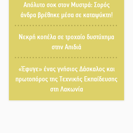
Πετρίνα: Αντάμωμα με μουσική,
Απόλυτο σοκ στον Μυστρά: Σορός
χορό και παράδοση
άνδρα βρέθηκε μέσα σε καταψύκτη!
Σωτήρια επέμβαση για ναυτικό
ανοιχτά του Γυθείου
Νεκρή κοπέλα σε τροχαίο δυστύχημα
στην Απιδιά
Αποστολή εξετελέσθη στην
Ταϊβάν: Στη βάση τους τα
παγκόσμια Σπαρτιατόπουλα
«Έφυγε» ένας γνήσιος Δάσκαλος και
πρωτοπόρος της Τεχνικής Εκπαίδευσης
«Ρίζες και Ρεύματα» στο
στη Λακωνία
Ξηροκάμπι με Ίκαρη και
Ζερβάκη
Αμετάβλητος στο «τριάρι» ο
κίνδυνος φωτιάς σε όλη τη
Λακωνία