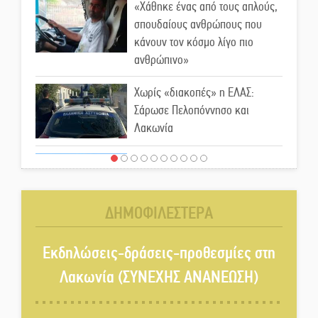
«Χάθηκε ένας από τους απλούς,
σπουδαίους ανθρώπους που
κάνουν τον κόσμο λίγο πιο
ανθρώπινο»
Χωρίς «διακοπές» η ΕΛΑΣ:
Σάρωσε Πελοπόννησο και
Λακωνία
«Έφυγε» ένας γνήσιος Δάσκαλος
και πρωτοπόρος της Τεχνικής
Εκπαίδευσης στη Λακωνία
ΔΗΜΟΦΙΛΕΣΤΕΡΑ
«Κλειστά» ανοιχτά προαύλια
στον Δ. Σπάρτης;
Εκδηλώσεις-δράσεις-προθεσμίες στη
Λακωνία (ΣΥΝΕΧΗΣ ΑΝΑΝΕΩΣΗ)
Δεκαπενταύγουστος στην