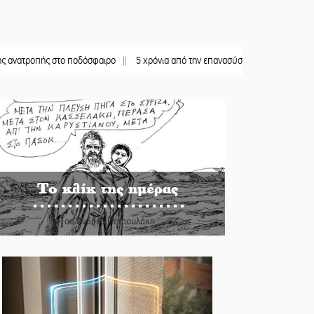
πής στο ποδόσφαιρο
||
5 χρόνια από την επανασύσταση της ΙΜ Παναγίας Βρεσθ
Το κλίκ της ημέρας
Του Ανδρέα Πετρουλάκη