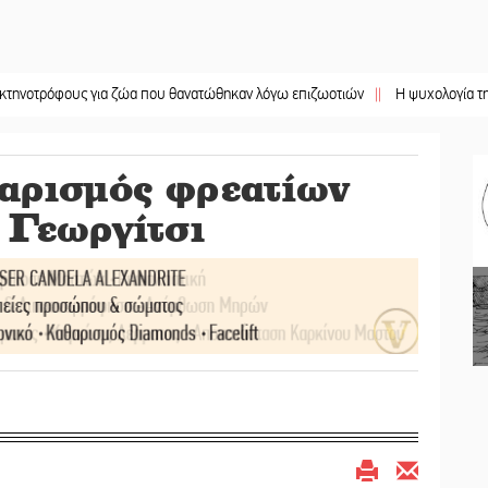
όφους για ζώα που θανατώθηκαν λόγω επιζωοτιών
||
Η ψυχολογία της ανατρο
αρισμός φρεατίων
 Γεωργίτσι