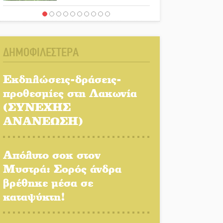
Ένα «ταξίδι» τέχνης και
χρωμάτων στη Νεάπολη
ΔΗΜΟΦΙΛΕΣΤΕΡΑ
Τα Λαγκάδια κρατούν
ζωντανή την τέχνη της
Εκδηλώσεις-δράσεις-
πέτρας
προθεσμίες στη Λακωνία
(ΣΥΝΕΧΗΣ
Στους ρυθμούς της
Ελεωνόρας Ζουγανέλη το
ΑΝΑΝΕΩΣΗ)
Σαϊνοπούλειο
Απόλυτο σοκ στον
Πλούσιο πολιτιστικό
πρόγραμμα δίνει «χρώμα»
Μυστρά: Σορός άνδρα
στον Αύγουστο του Λαχίου
βρέθηκε μέσα σε
καταψύκτη!
Χασισοφυτεία στην
Παλαιοπαναγιά ξεσκέπασε η