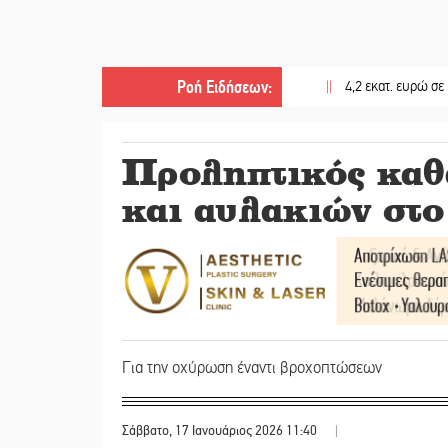
Ροή Ειδήσεων
:
||
4,2 εκατ. ευρώ σε κτηνοτρ
Προληπτικός καθ
και αυλακιών στο
Για την οχύρωση έναντι βροχοπτώσεων
Σάββατο, 17 Ιανουάριος 2026 11:40
|