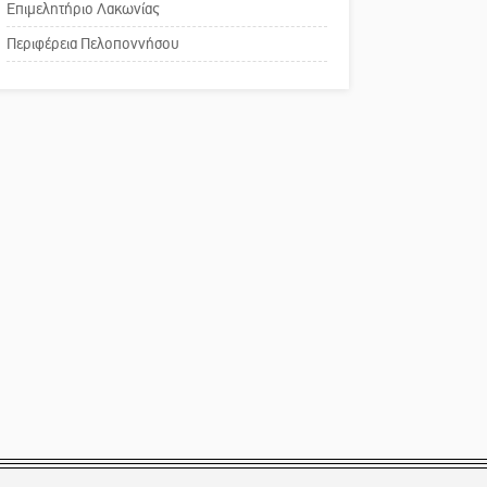
Επιμελητήριο Λακωνίας
Το δικό σας σχόλιο:
Περιφέρεια Πελοποννήσου
Παράδειγμα κοινωνικής
αναισθησίας
Πού βρίσκεται το ιστορικό
κέντρο της Σπάρτης;