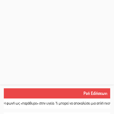
Ροή Ειδήσεων
:
 ως «παράθυρο» στην υγεία: Τι μπορεί να αποκαλύσει μια απλή ηχογράφηση
||