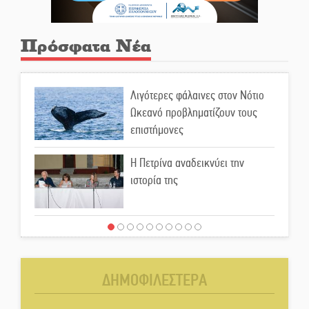
Πρόσφατα Νέα
Λιγότερες φάλαινες στον Νότιο
Ωκεανό προβληματίζουν τους
επιστήμονες
Η Πετρίνα αναδεικνύει την
ιστορία της
Έρχεται η 1η Γιορτή Μπύρας
στην Αγόριανη
ΔΗΜΟΦΙΛΕΣΤΕΡΑ
Παγιώνεται δημοσκοπικά ο…