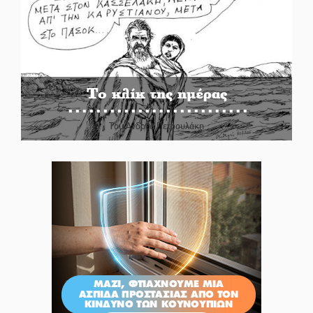
Το κλίκ της ημέρας
Του Ανδρέα Πετρουλάκη