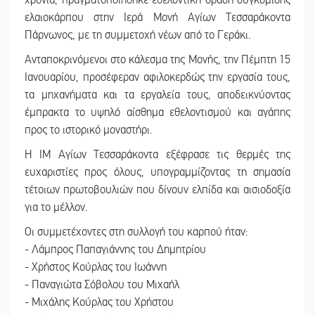
χρονιά, πραγματοποιήθηκε εθελοντική δράση συγκομιδής
ελαιοκάρπου στην Ιερά Μονή Αγίων Τεσσαράκοντα
Πάρνωνος, με τη συμμετοχή νέων από το Γεράκι.
Ανταποκρινόμενοι στο κάλεσμα της Μονής, την Πέμπτη 15
Ιανουαρίου, προσέφεραν αφιλοκερδώς την εργασία τους,
τα μηχανήματα και τα εργαλεία τους, αποδεικνύοντας
έμπρακτα το υψηλό αίσθημα εθελοντισμού και αγάπης
προς το ιστορικό μοναστήρι.
Η ΙΜ Αγίων Τεσσαράκοντα εξέφρασε τις θερμές της
ευχαριστίες προς όλους, υπογραμμίζοντας τη σημασία
τέτοιων πρωτοβουλιών που δίνουν ελπίδα και αισιοδοξία
για το μέλλον.
Οι συμμετέχοντες στη συλλογή του καρπού ήταν:
- Λάμπρος Παπαγιάννης του Δημητρίου
- Χρήστος Κούρλας του Ιωάννη
- Παναγιώτα Σόβολου του Μιχαήλ
- Μιχάλης Κούρλας του Χρήστου