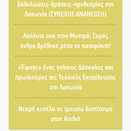
δικομματισμός ΝΔ – ΕΛΑΣ
Εκδηλώσεις-δράσεις-προθεσμίες στη
Λακωνία (ΣΥΝΕΧΗΣ ΑΝΑΝΕΩΣΗ)
«Κεραυνοί» Μιχαλακάκου για
την ύδρευση στη Μάνη
Απόλυτο σοκ στον Μυστρά: Σορός
άνδρα βρέθηκε μέσα σε καταψύκτη!
Παρουσιάστηκε το βιβλίο
«Νεαπολίτικα καρετομωράκια»
«Έφυγε» ένας γνήσιος Δάσκαλος και
στη Νεάπολη
πρωτοπόρος της Τεχνικής Εκπαίδευσης
Στο κάδρο καταγγελιών Τατούλη
στη Λακωνία
ο Σταύρος Αργειτάκος
Νεκρή κοπέλα σε τροχαίο δυστύχημα
Τα «Άνθη της Πέτρας» τίμησαν
στην Απιδιά
τον Γ. Γιαξόγλου