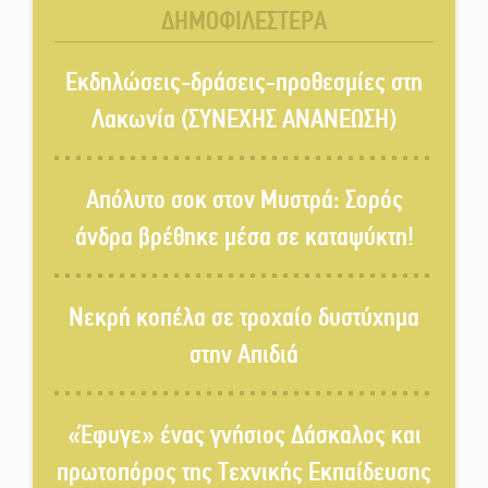
ΔΗΜΟΦΙΛΕΣΤΕΡΑ
«Κλειστά» ανοιχτά προαύλια
στον Δ. Σπάρτης;
Εκδηλώσεις-δράσεις-προθεσμίες στη
Λακωνία (ΣΥΝΕΧΗΣ ΑΝΑΝΕΩΣΗ)
Δεκαπενταύγουστος στην
Πετρίνα: Αντάμωμα με μουσική,
Απόλυτο σοκ στον Μυστρά: Σορός
χορό και παράδοση
άνδρα βρέθηκε μέσα σε καταψύκτη!
Σωτήρια επέμβαση για ναυτικό
ανοιχτά του Γυθείου
Νεκρή κοπέλα σε τροχαίο δυστύχημα
στην Απιδιά
Αποστολή εξετελέσθη στην
Ταϊβάν: Στη βάση τους τα
παγκόσμια Σπαρτιατόπουλα
«Έφυγε» ένας γνήσιος Δάσκαλος και
πρωτοπόρος της Τεχνικής Εκπαίδευσης
«Ρίζες και Ρεύματα» στο