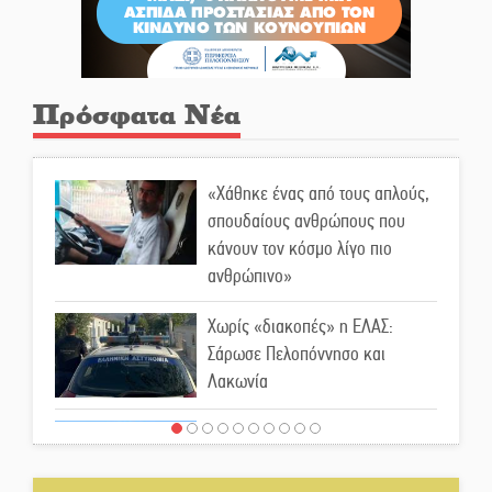
Πρόσφατα Νέα
«Χάθηκε ένας από τους απλούς,
σπουδαίους ανθρώπους που
κάνουν τον κόσμο λίγο πιο
ανθρώπινο»
Χωρίς «διακοπές» η ΕΛΑΣ:
Σάρωσε Πελοπόννησο και
Λακωνία
«Έφυγε» ένας γνήσιος Δάσκαλος
και πρωτοπόρος της Τεχνικής
Εκπαίδευσης στη Λακωνία