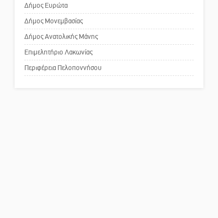
επιστολή στον δήμαρχο Σπάρτης
Δήμος Ευρώτα
για τη λειτουργία του ΚΑΠΗ
Δήμος Μονεμβασίας
Δήμος Ανατολικής Μάνης
Το δικό σας σχόλιο: Παράδειγμα
κοινωνικής αναισθησίας
Επιμελητήριο Λακωνίας
Περιφέρεια Πελοποννήσου
Πού βρίσκεται το ιστορικό
κέντρο της Σπάρτης;