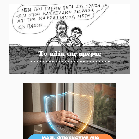
Το κλίκ της ημέρας
Του Ανδρέα Πετρουλάκη