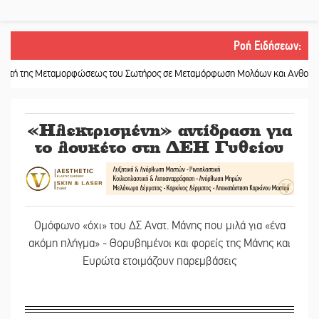
Ροή Ειδήσεων
:
εταμορφώσεως του Σωτήρος σε Μεταμόρφωση Μολάων και Ανθοχώρι
||
Είκο
«Ηλεκτρισμένη» αντίδραση για
το λουκέτο στη ΔΕΗ Γυθείου
Ομόφωνο «όχι» του ΔΣ Ανατ. Μάνης που μιλά για «ένα
ακόμη πλήγμα» - Θορυβημένοι και φορείς της Μάνης και
Ευρώτα ετοιμάζουν παρεμβάσεις