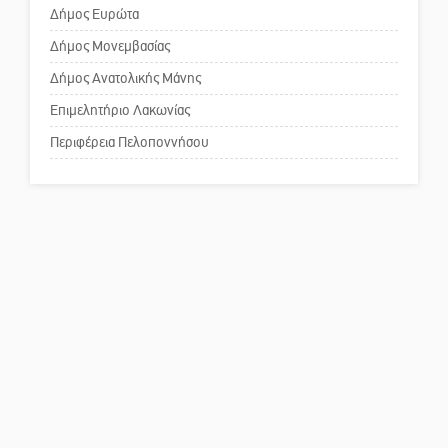
πρωθυπουργέ, ντροπή»
Δήμος Ευρώτα
Δήμος Μονεμβασίας
Δήμος Ανατολικής Μάνης
Το δικό σας σχόλιο: Ανοιχτή
επιστολή στον δήμαρχο Σπάρτης
Επιμελητήριο Λακωνίας
για τη λειτουργία του ΚΑΠΗ
Περιφέρεια Πελοποννήσου
Το δικό σας σχόλιο: Παράδειγμα
κοινωνικής αναισθησίας