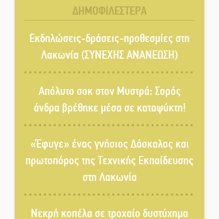
δημιουργούν μια νέα αγορά
ΔΗΜΟΦΙΛΕΣΤΕΡΑ
εργασίας για την ελληνική
περιφέρεια
Εκδηλώσεις-δράσεις-προθεσμίες στη
Νέα σύνθεση στη Νομαρχιακή
Λακωνία (ΣΥΝΕΧΗΣ ΑΝΑΝΕΩΣΗ)
Επιτροπή ΣΥΡΙΖΑ-ΠΣ Λακωνίας
Απόλυτο σοκ στον Μυστρά: Σορός
«Χάθηκε ένας από τους απλούς,
άνδρα βρέθηκε μέσα σε καταψύκτη!
σπουδαίους ανθρώπους που
κάνουν τον κόσμο λίγο πιο
ανθρώπινο»
«Έφυγε» ένας γνήσιος Δάσκαλος και
Χωρίς «διακοπές» η ΕΛΑΣ:
πρωτοπόρος της Τεχνικής Εκπαίδευσης
Σάρωσε Πελοπόννησο και
στη Λακωνία
Λακωνία
«Έφυγε» ένας γνήσιος Δάσκαλος
Νεκρή κοπέλα σε τροχαίο δυστύχημα
και πρωτοπόρος της Τεχνικής