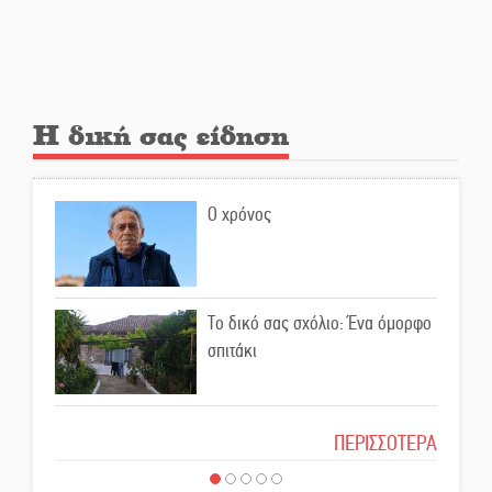
«Ρίζες και Ρεύματα» στο
Ξηροκάμπι με Ίκαρη και
Ζερβάκη
Αμετάβλητος στο «τριάρι» ο
Η δική σας είδηση
κίνδυνος φωτιάς σε όλη τη
Λακωνία
Ο χρόνος
Εβδομάδα Ομογενών:
Κερδισμένη ουσία ή
επικοινωνιακές εντυπώσεις;
Το δικό σας σχόλιο: Ένα όμορφο
Ελεύθερος ο 55χρονος για την
σπιτάκι
υπόθεση του Μυστρά
Το δικό σας σχόλιο: Μπράβο στη
ΠΕΡΙΣΣΟΤΕΡΑ
Εκδηλώσεις-δράσεις-
Φιλαρμονική Σπάρτης
προθεσμίες στη Λακωνία