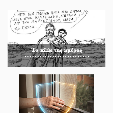
Το κλίκ της ημέρας
Του Ανδρέα Πετρουλάκη