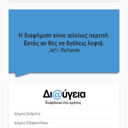
(ΣΥΝΕΧΗΣ ΑΝΑΝΕΩΣΗ)
Το δικό σας σχόλιο: Σύντομη
Ποδοσφαιρικό αντάμωμα για
απάντηση σε διθυράμβους για το
τους Κοκκινοραχίτες
παλαιό Δικαστικό Μέγαρο
Το δικό σας σχόλιο: Ιερή
Μάχης συνέχεια των 310 για τη
απόφαση
Λαϊκή Σπάρτης
Το δικό σας σχόλιο: Πώς να
Στον τελικό του Πρωταθλήματος
εμπιστευθείς;
Ελλάδας Beach Soccer ο Π.
Μαρτσούκος
Ο εξωραϊσμός της Πλατείας Ν.
Η Έρη Ρίτσου σχολιάζει τα…
Κόσμου και ένας ελλοχεύων
τραγελαφικά των «κληρονόμων»
κίνδυνος
Δήμος Σπάρτης
Δήμος Ελαφονήσου
Το δικό σας σχόλιο: «Κύριε