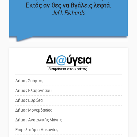
Το δικό σας σχόλιο: Πώς να
επιζωοτιών
εμπιστευθείς;
Η ψυχολογία της ανατροπής στο
ποδόσφαιρο
Ο εξωραϊσμός της Πλατείας Ν.
Κόσμου και ένας ελλοχεύων
κίνδυνος
Ένα «ταξίδι» τέχνης και
χρωμάτων στη Νεάπολη
Το δικό σας σχόλιο: «Κύριε
πρωθυπουργέ, ντροπή»
Δήμος Σπάρτης
Δήμος Ελαφονήσου
Το δικό σας σχόλιο: Ανοιχτή
επιστολή στον δήμαρχο Σπάρτης
Δήμος Ευρώτα
για τη λειτουργία του ΚΑΠΗ
Δήμος Μονεμβασίας
Δήμος Ανατολικής Μάνης
Το δικό σας σχόλιο: Παράδειγμα
κοινωνικής αναισθησίας
Επιμελητήριο Λακωνίας