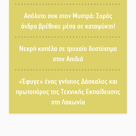
Δεκαπενταύγουστος στην
Πετρίνα: Αντάμωμα με μουσική,
Απόλυτο σοκ στον Μυστρά: Σορός
χορό και παράδοση
άνδρα βρέθηκε μέσα σε καταψύκτη!
Σωτήρια επέμβαση για ναυτικό
ανοιχτά του Γυθείου
Νεκρή κοπέλα σε τροχαίο δυστύχημα
στην Απιδιά
Αποστολή εξετελέσθη στην
Ταϊβάν: Στη βάση τους τα
παγκόσμια Σπαρτιατόπουλα
«Έφυγε» ένας γνήσιος Δάσκαλος και
πρωτοπόρος της Τεχνικής Εκπαίδευσης
«Ρίζες και Ρεύματα» στο
στη Λακωνία
Ξηροκάμπι με Ίκαρη και
Ζερβάκη
Αμετάβλητος στο «τριάρι» ο
κίνδυνος φωτιάς σε όλη τη