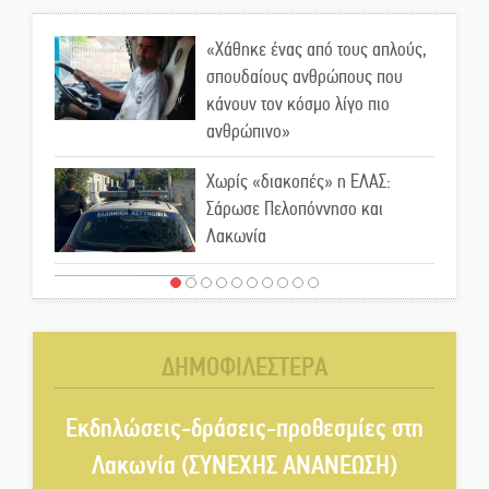
«Χάθηκε ένας από τους απλούς,
σπουδαίους ανθρώπους που
κάνουν τον κόσμο λίγο πιο
ανθρώπινο»
Χωρίς «διακοπές» η ΕΛΑΣ:
Σάρωσε Πελοπόννησο και
Λακωνία
«Έφυγε» ένας γνήσιος Δάσκαλος
και πρωτοπόρος της Τεχνικής
Εκπαίδευσης στη Λακωνία
ΔΗΜΟΦΙΛΕΣΤΕΡΑ
«Κλειστά» ανοιχτά προαύλια
στον Δ. Σπάρτης;
Εκδηλώσεις-δράσεις-προθεσμίες στη
Λακωνία (ΣΥΝΕΧΗΣ ΑΝΑΝΕΩΣΗ)