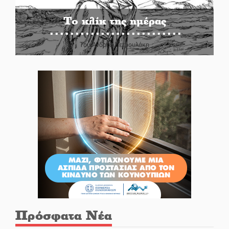
Το κλίκ της ημέρας
Του Ανδρέα Πετρουλάκη
Πρόσφατα Νέα