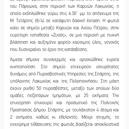
του Πάρνωνα, στην περιοχή των Καρυών Λακωνίας, η
οποία εκδηλώθηκε γύρω στις 6:30΄ μμ το απόγευμα της
Μ. Τετάρτης (8/4) σε κατάφυτη δασική έκταση. Η φωτιά
καίει σε σημείο μεταξύ Καρυών και Αγίου Πέτρου, στην
ευρύτερη τοποθεσία «Ζυγός», σε μια περιοχή με πυκνή
βλάστηση και αυξημένο φορτίο καύσιμης ύλης, γεγονός
που δυσχεραίνει το έργο της κατάσβεσης.
Άμεσα σήμανε συναγερμός και οργανώθηκε ευρεία
κινητοποίηση. Στο σημείο επιχειρούν ισχυρότατες
δυνάμεις από Πυροσβεστικές Υπηρεσίες της Σπάρτης, της
υπόλοιπης Λακωνίας και της Πελοποννήσου. Στη μάχη
έχουν ριχθεί 50 πυροσβέστες, μεταξύ των οποίων δύο
ομάδες πεζοπόρων τμημάτων, με 25 οχήματα. Την
επιχείρηση επικουρεί και προσωπικό της Πολιτικής
Προστασίας Δήμου Σπάρτης, με τουλάχιστον 4 άτομα και
2 οχήματα, καθώς κι εθελοντές. Μέχρι στιγμής, το
εγχείρημα τιθάσευσης της φωτιάς βασίζεται αποκλειστικά