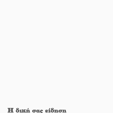
Λακωνία
Εβδομάδα Ομογενών:
Κερδισμένη ουσία ή
επικοινωνιακές εντυπώσεις;
Ελεύθερος ο 55χρονος για την
υπόθεση του Μυστρά
Εκδηλώσεις-δράσεις-
προθεσμίες στη Λακωνία
(ΣΥΝΕΧΗΣ ΑΝΑΝΕΩΣΗ)
Ποδοσφαιρικό αντάμωμα για
τους Κοκκινοραχίτες
Η δική σας είδηση