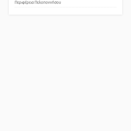
Περιφέρεια Πελοποννήσου
Πού βρίσκεται το ιστορικό
κέντρο της Σπάρτης;