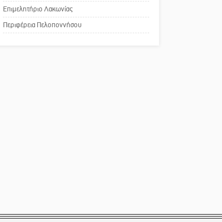
χρωμάτων στη Νεάπολη
Επιμελητήριο Λακωνίας
Το δικό σας σχόλιο:
Περιφέρεια Πελοποννήσου
Παράδειγμα κοινωνικής
αναισθησίας
Πού βρίσκεται το ιστορικό
κέντρο της Σπάρτης;