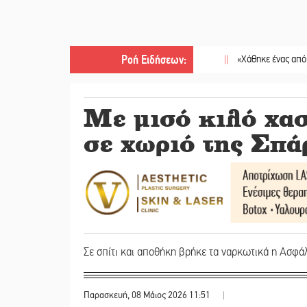
Ροή Ειδήσεων
:
||
«Χάθηκε ένας από τους απλ
Με μισό κιλό χασ
σε χωριό της Σπά
Σε σπίτι και αποθήκη βρήκε τα ναρκωτικά η Ασφά
Παρασκευή, 08 Μάιος 2026 11:51
|