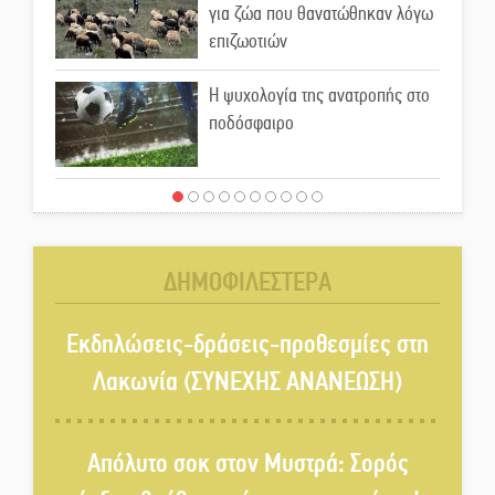
για ζώα που θανατώθηκαν λόγω
επιζωοτιών
Η ψυχολογία της ανατροπής στο
ποδόσφαιρο
Ένα «ταξίδι» τέχνης και
χρωμάτων στη Νεάπολη
ΔΗΜΟΦΙΛΕΣΤΕΡΑ
Τα Λαγκάδια κρατούν ζωντανή
την τέχνη της πέτρας
Εκδηλώσεις-δράσεις-προθεσμίες στη
Λακωνία (ΣΥΝΕΧΗΣ ΑΝΑΝΕΩΣΗ)
Στους ρυθμούς της Ελεωνόρας
Ζουγανέλη το Σαϊνοπούλειο
Απόλυτο σοκ στον Μυστρά: Σορός