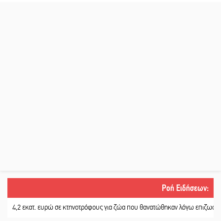
Ροή Ειδήσεων
:
 εκατ. ευρώ σε κτηνοτρόφους για ζώα που θανατώθηκαν λόγω επιζωοτιών
||