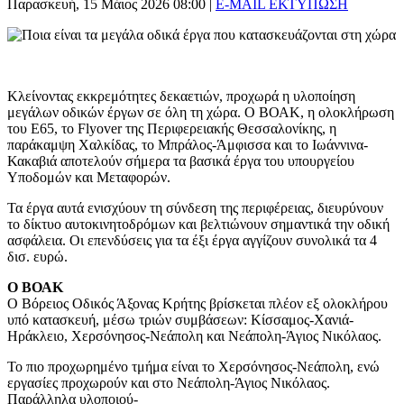
Παρασκευή, 15 Μάιος 2026 08:00
|
E-MAIL
ΕΚΤΥΠΩΣΗ
Κλείνοντας εκκρεμότητες δεκαετιών, προχωρά η υλοποίηση
μεγάλων οδικών έργων σε όλη τη χώρα. Ο ΒΟΑΚ, η ολοκλήρωση
του Ε65, το Flyover της Περιφερειακής Θεσσαλονίκης, η
παράκαμψη Χαλκίδας, το Μπράλος-Άμφισσα και το Ιωάννινα-
Κακαβιά αποτελούν σήμερα τα βασικά έργα του υπουργείου
Υποδομών και Μεταφορών.
Τα έργα αυτά ενισχύουν τη σύνδεση της περιφέρειας, διευρύνουν
το δίκτυο αυτοκινητοδρόμων και βελτιώνουν σημαντικά την οδική
ασφάλεια. Οι επενδύσεις για τα έξι έργα αγγίζουν συνολικά τα 4
δισ. ευρώ.
Ο ΒΟΑΚ
Ο Βόρειος Οδικός Άξονας Κρήτης βρίσκεται πλέον εξ ολοκλήρου
υπό κατασκευή, μέσω τριών συμβάσεων: Κίσσαμος-Χανιά-
Ηράκλειο, Χερσόνησος-Νεάπολη και Νεάπολη-Άγιος Νικόλαος.
Το πιο προχωρημένο τμήμα είναι το Χερσόνησος-Νεάπολη, ενώ
εργασίες προχωρούν και στο Νεάπολη-Άγιος Νικόλαος.
Παράλληλα υλοποιού-