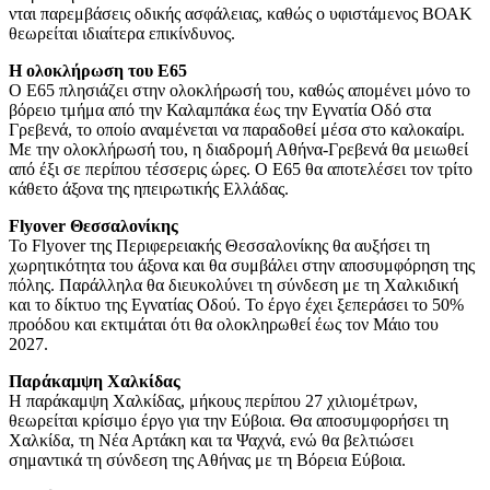
νται παρεμβάσεις οδικής ασφάλειας, καθώς ο υφιστάμενος ΒΟΑΚ
θεωρείται ιδιαίτερα επικίνδυνος.
Η ολοκλήρωση του Ε65
Ο Ε65 πλησιάζει στην ολοκλήρωσή του, καθώς απομένει μόνο το
βόρειο τμήμα από την Καλαμπάκα έως την Εγνατία Οδό στα
Γρεβενά, το οποίο αναμένεται να παραδοθεί μέσα στο καλοκαίρι.
Με την ολοκλήρωσή του, η διαδρομή Αθήνα-Γρεβενά θα μειωθεί
από έξι σε περίπου τέσσερις ώρες. Ο Ε65 θα αποτελέσει τον τρίτο
κάθετο άξονα της ηπειρωτικής Ελλάδας.
Flyover Θεσσαλονίκης
Το Flyover της Περιφερειακής Θεσσαλονίκης θα αυξήσει τη
χωρητικότητα του άξονα και θα συμβάλει στην αποσυμφόρηση της
πόλης. Παράλληλα θα διευκολύνει τη σύνδεση με τη Χαλκιδική
και το δίκτυο της Εγνατίας Οδού. Το έργο έχει ξεπεράσει το 50%
προόδου και εκτιμάται ότι θα ολοκληρωθεί έως τον Μάιο του
2027.
Παράκαμψη Χαλκίδας
Η παράκαμψη Χαλκίδας, μήκους περίπου 27 χιλιομέτρων,
θεωρείται κρίσιμο έργο για την Εύβοια. Θα αποσυμφορήσει τη
Χαλκίδα, τη Νέα Αρτάκη και τα Ψαχνά, ενώ θα βελτιώσει
σημαντικά τη σύνδεση της Αθήνας με τη Βόρεια Εύβοια.