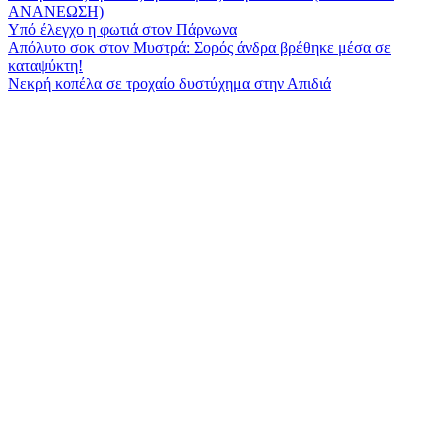
ΑΝΑΝΕΩΣΗ)
Υπό έλεγχο η φωτιά στον Πάρνωνα
Απόλυτο σοκ στον Μυστρά: Σορός άνδρα βρέθηκε μέσα σε
καταψύκτη!
Νεκρή κοπέλα σε τροχαίο δυστύχημα στην Απιδιά