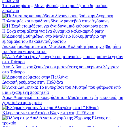
Το τελεφερίκ της Μονεμβασιάς στο τραπέζι του δημόσιου
διαλόγου
Πολιτισμός και παράδοση δίνουν ραντεβού στην Αγόριανη
Η Σοχά ετοιμάζεται για ένα δυναμικό καλοκαιρινό party
Διακοπή μαθημάτων στο Ματάλειο Κολυμβητήριο την εβδομάδα
του Δεκαπενταύγουστου
Από Λιβύη είχαν ξεκινήσει οι μετανάστες που περισυνελέγησαν
στο Ταίναρο
Διακοπή ρεύματος στην Πελλάνα
Λακε-Δαιμονικά: Το κυπαρίσσι του Μυστρά που φύτρωσε από μια
ξεχασμένη προφητεία
Κλήρωσε για τον Αστέρα Βλαχιώτη στη Γ’ Εθνική