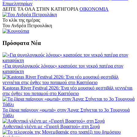
Επιμελητηρίων
ΔΕΙΤΕ ΤΑ ΟΛΑ ΣΤΗΝ ΚΑΤΗΓΟΡΙΑ
ΟΙΚΟΝΟΜΙΑ
Το κλίκ της ημέρας
Του Ανδρέα Πετρουλάκη
Πρόσφατα Νέα
«Για ψυχολογικούς λόγους» κρατούσε τον νεκρό πατέρα στον
καταψύκτη
Kastoras River Festival 2026: Ένα νέο μουσικό φεστιβάλ γεννιέται
στις όχθες του ποταμού στο Καστόρειο
Τα ζάρια παίρνουν «φωτιά» στην Άρνα: Στήνεται το 3ο Τουρνουά
Τάβλι
Αυθεντικό γλέντι με «Γιορτή Βραστού» στη Σοχά