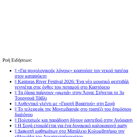
Ροή Ειδήσεων
:
||
«Για ψυχολογικούς λόγους» κρατούσε τον νεκρό πατέρα
στον καταψύκτη
||
Kastoras River Festival 2026: Ένα νέο μουσικό φεστιβάλ
γεννιέται στις όχθες του ποταμού στο Καστόρειο
||
Τα ζάρια παίρνουν «φωτιά» στην Άρνα: Στήνεται το 3ο
Τουρνουά Τάβλι
||
Αυθεντικό γλέντι με «Γιορτή Βραστού» στη Σοχά
||
Το τελεφερίκ της Μονεμβασιάς στο τραπέζι του δημόσιου
διαλόγου
||
Πολιτισμός και παράδοση δίνουν ραντεβού στην Αγόριανη
||
Η Σοχά ετοιμάζεται για ένα δυναμικό καλοκαιρινό party
||
Διακοπή μαθημάτων στο Ματάλειο Κολυμβητήριο την
εβδομάδα του Δεκαπενταύγουστου