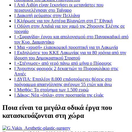
||
Από Λιβύη είχαν ξεκινήσει οι μετανάστες που
περισυνελέγησαν στο Ταίναρο
||
Διακοπή ρεύματος στην Πελλάνα
||
Κλήρωσε για τον Αστέρα Βλαχιώτη στη Γ’ Εθνική
||
Οδύνη στην Απιδιά για τον χαμό της 29χρονης Ελένης σε
τροχαίο
||
«Σφραγίδα» έργου και απολογισμού στο Παναρκαδικό από
τον Κυρ. Διαμαντάκο
||
Μια «χρυσή» ελαιοκομική προοπτική για τη Λακωνία
||
Εκδηλώσεις του ΚΚΕ Λακωνίας για τα 80 χρόνια από την
ίδρυση του Δημοκρατικού Στρατού
||
«Στέγνωσε» από νερό πάνω από μήνα ο Πύρριχος
||
Άγρυπνος φρουρός 2 δεκαετιών το Πυροφυλάκιο στις
Αιγιές
||
ΔΥΠΑ: Επιπλέον 8.000 επιδοτούμενες θέσεις στο
πρόγραμμα απασχόλησης ανέργων 55 ετών και άνω
||
Μισθός: Το στοίχημα των 1.500 ευρώ
||
Δάκος: Νέα «όπλα» στην προστασία της ελιάς
Ποια είναι τα μεγάλα οδικά έργα που
κατασκευάζονται στη χώρα