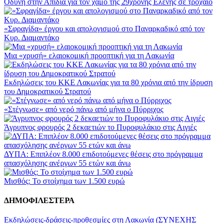
Οδύνη στην Απιδιά για τον χαμό της 29χρονης Ελένης σε τροχαίο
«Σφραγίδα» έργου και απολογισμού στο Παναρκαδικό από τον
Κυρ. Διαμαντάκο
Μια «χρυσή» ελαιοκομική προοπτική για τη Λακωνία
Εκδηλώσεις του ΚΚΕ Λακωνίας για τα 80 χρόνια από την ίδρυση
του Δημοκρατικού Στρατού
«Στέγνωσε» από νερό πάνω από μήνα ο Πύρριχος
Άγρυπνος φρουρός 2 δεκαετιών το Πυροφυλάκιο στις Αιγιές
ΔΥΠΑ: Επιπλέον 8.000 επιδοτούμενες θέσεις στο πρόγραμμα
απασχόλησης ανέργων 55 ετών και άνω
Μισθός: Το στοίχημα των 1.500 ευρώ
ΔΗΜΟΦΙΛΕΣΤΕΡΑ
Εκδηλώσεις-δράσεις-προθεσμίες στη Λακωνία (ΣΥΝΕΧΗΣ