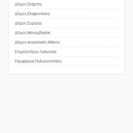
για τη λειτουργία του ΚΑΠΗ
Δάκος: Νέα «όπλα» στην
Δήμος Σπάρτης
προστασία της ελιάς
Δήμος Ελαφονήσου
Το δικό σας σχόλιο: Παράδειγμα
κοινωνικής αναισθησίας
Δήμος Ευρώτα
Δήμος Μονεμβασίας
Δήμος Ανατολικής Μάνης
Πού βρίσκεται το ιστορικό
κέντρο της Σπάρτης;
Επιμελητήριο Λακωνίας
Περιφέρεια Πελοποννήσου
Το δικό σας σχόλιο: Ρύποι