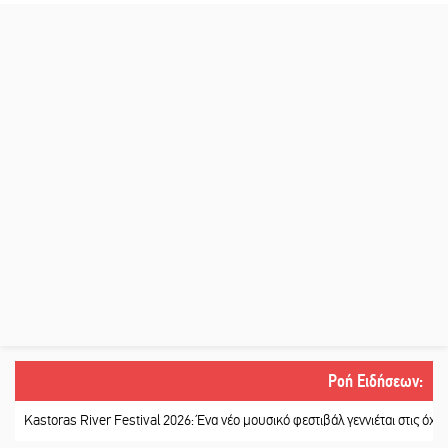
Ροή Ειδήσεων
:
ras River Festival 2026: Ένα νέο μουσικό φεστιβάλ γεννιέται στις όχθες του π