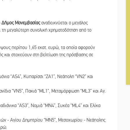
ο
Δήμος Μονεμβασίας
αναδεικνύεται ο μεγάλος
ι τη μεγαλύτερη συνολική χρηματοδότηση από το
ύψους περίπου 1,65 εκατ. ευρώ, τα οποία αφορούν
ής και στοχεύουν στη βελτίωση της πρόσβασης σε
μόνια “AS4”, Κυπαρίσσι “ZA1”, Νεάπολη “VN2” και
λανίδια “VN5”, Πακιά “ML1”, Μεταμόρφωση “ML3” και Αγ.
αδιάνικα “AS3”, Νομιά “MN4”, Συκέα “ML4” και Ελίκα
ελιών - Αγίου Δημητρίου “MN5”, Μεσοχωρίου - Νεάπολης
υρώ.