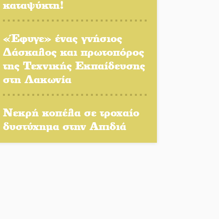
καταψύκτη!
της Τεχνικής Εκπαίδευσης
στη Λακωνία
«Έφυγε» ένας γνήσιος
«Κλειστά» ανοιχτά
Δάσκαλος και πρωτοπόρος
προαύλια στον Δ. Σπάρτης;
της Τεχνικής Εκπαίδευσης
στη Λακωνία
Δεκαπενταύγουστος στην
Πετρίνα: Αντάμωμα με
μουσική, χορό και
Νεκρή κοπέλα σε τροχαίο
παράδοση
δυστύχημα στην Απιδιά
Σωτήρια επέμβαση για
ναυτικό ανοιχτά του
Γυθείου
Αποστολή εξετελέσθη στην
Ταϊβάν: Στη βάση τους τα
παγκόσμια Σπαρτιατόπουλα