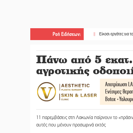
Ροή Ειδήσεων
:
||
Είκοσι εργάτες για τον Αύγουστ
Πάνω από 5 εκατ.
αγροτικής οδοποι
11 παρεμβάσεις στη Λακωνία παίρνουν το «πράσιν
αυτές που μένουν προσωρινά εκτός