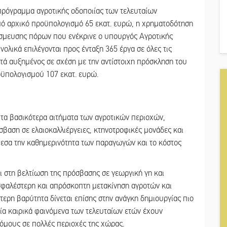
πρόγραμμα αγροτικής οδοποιίας των τελευταίων
 αρχικό προϋπολογισμό 65 εκατ. ευρώ, η χρηματοδότηση
έσμευσης πόρων που ενέκρινε ο υπουργός Αγροτικής
ολικά επιλέγονται προς ένταξη 365 έργα σε όλες τις
ητά αυξημένος σε σχέση με την αντίστοιχη πρόσκληση του
οϋπολογισμού 107 εκατ. ευρώ.
 τα βασικότερα αιτήματα των αγροτικών περιοχών,
σβαση σε ελαιοκαλλιέργειες, κτηνοτροφικές μονάδες και
μεσα την καθημερινότητα των παραγωγών και το κόστος
 στη βελτίωση της πρόσβασης σε γεωργική γη και
σφαλέστερη και απρόσκοπτη μετακίνηση αγροτών και
ίτερη βαρύτητα δίνεται επίσης στην ανάγκη δημιουργίας πιο
α καιρικά φαινόμενα των τελευταίων ετών έχουν
όμους σε πολλές περιοχές της χώρας.