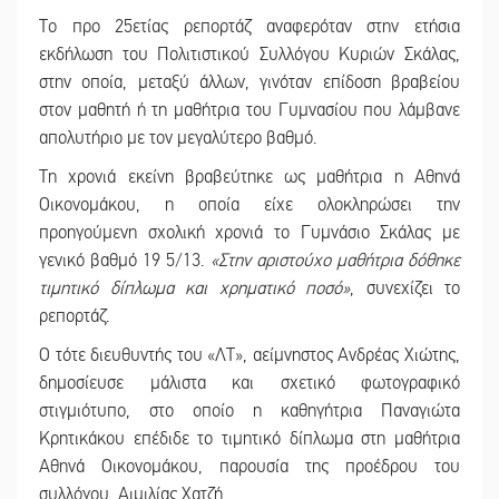
Το προ 25ετίας ρεπορτάζ αναφερόταν στην ετήσια
εκδήλωση του Πολιτιστικού Συλλόγου Κυριών Σκάλας,
στην οποία, μεταξύ άλλων, γινόταν επίδοση βραβείου
στον μαθητή ή τη μαθήτρια του Γυμνασίου που λάμβανε
απολυτήριο με τον μεγαλύτερο βαθμό.
Τη χρονιά εκείνη βραβεύτηκε ως μαθήτρια η Αθηνά
Οικονομάκου, η οποία είχε ολοκληρώσει την
προηγούμενη σχολική χρονιά το Γυμνάσιο Σκάλας με
γενικό βαθμό 19 5/13.
«Στην αριστούχο μαθήτρια δόθηκε
τιμητικό δίπλωμα και χρηματικό ποσό»
, συνεχίζει το
ρεπορτάζ.
Ο τότε διευθυντής του «ΛΤ», αείμνηστος Ανδρέας Χιώτης,
δημοσίευσε μάλιστα και σχετικό φωτογραφικό
στιγμιότυπο, στο οποίο η καθηγήτρια Παναγιώτα
Κρητικάκου επέδιδε το τιμητικό δίπλωμα στη μαθήτρια
Αθηνά Οικονομάκου, παρουσία της προέδρου του
συλλόγου, Αιμιλίας Χατζή.