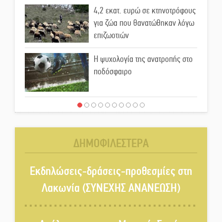
4,2 εκατ. ευρώ σε κτηνοτρόφους
για ζώα που θανατώθηκαν λόγω
επιζωοτιών
Η ψυχολογία της ανατροπής στο
ποδόσφαιρο
Ένα «ταξίδι» τέχνης και
χρωμάτων στη Νεάπολη
ΔΗΜΟΦΙΛΕΣΤΕΡΑ
Τα Λαγκάδια κρατούν ζωντανή
την τέχνη της πέτρας
Εκδηλώσεις-δράσεις-προθεσμίες στη
Λακωνία (ΣΥΝΕΧΗΣ ΑΝΑΝΕΩΣΗ)
Στους ρυθμούς της Ελεωνόρας
Ζουγανέλη το Σαϊνοπούλειο