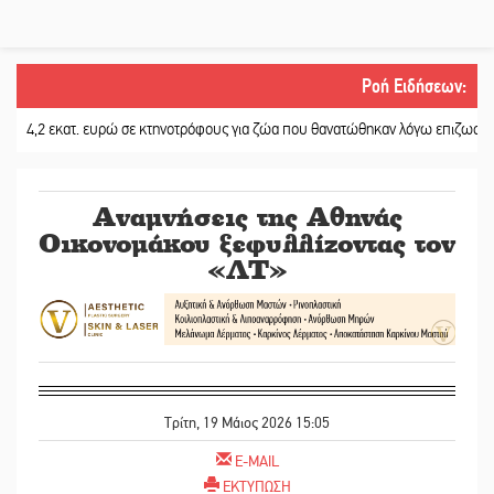
Ροή Ειδήσεων
:
κατ. ευρώ σε κτηνοτρόφους για ζώα που θανατώθηκαν λόγω επιζωοτιών
||
Η 
Αναμνήσεις της Αθηνάς
Οικονομάκου ξεφυλλίζοντας τον
«ΛΤ»
Τρίτη, 19 Μάιος 2026 15:05
E-MAIL
ΕΚΤΥΠΩΣΗ