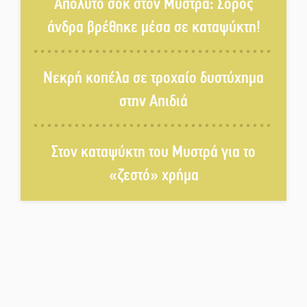
Απόλυτο σοκ στον Μυστρά: Σορός
άνδρα βρέθηκε μέσα σε καταψύκτη!
Πλούσιο πολιτιστικό πρόγραμμα
δίνει «χρώμα» στον Αύγουστο
Νεκρή κοπέλα σε τροχαίο δυστύχημα
του Λαχίου
στην Απιδιά
Χασισοφυτεία στην
Παλαιοπαναγιά ξεσκέπασε η
Αστυνομία
Στον καταψύκτη του Μυστρά για το
«ζεστό» χρήμα
Μπαρόκ μελωδίες κάτω από την
αυγουστιάτικη πανσέληνο της
Μονεμβασιάς
Διακοπή ρεύματος στο Έλος