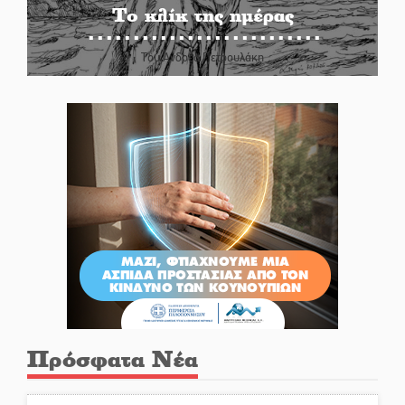
Το κλίκ της ημέρας
Του Ανδρέα Πετρουλάκη
Πρόσφατα Νέα