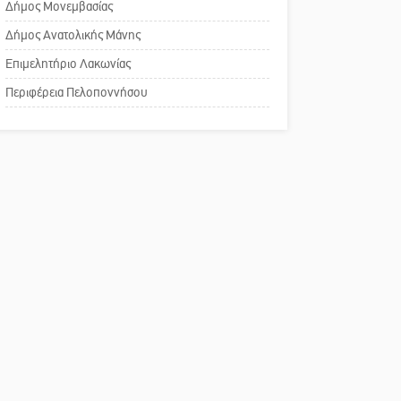
Δήμος Μονεμβασίας
Σπάρτης για τη λειτουργία
του ΚΑΠΗ
Δήμος Ανατολικής Μάνης
Επιμελητήριο Λακωνίας
Το δικό σας σχόλιο:
Περιφέρεια Πελοποννήσου
Παράδειγμα κοινωνικής
αναισθησίας
Πού βρίσκεται το ιστορικό
κέντρο της Σπάρτης;