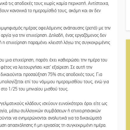
ικά τις αποδοχές τους χωρίς καμία περικοπή. Αντίστοιχα,
άβουν κανονικά το ημερομίσθιό τους, ακόμη και αν δεν
 συμψηφισμός ημέρας οφειλόμενης ανάπαυσης (ρεπό) με την
αργία για την επιχείρηση. Δηλαδή, ένας εργαζόμενος δεν
ή η επιχείρηση παραμένει κλειστή λόγω της συγκεκριμένης
που μια επιχείρηση, παρότι έχει καθιερώσει την ημέρα του
έτος να λειτουργήσει κατ’ εξαίρεση. Σε αυτή την
δικαιούνται προσαύξηση 75% στις αποδοχές τους. Για
υπολογίζεται επί του νόμιμου ημερομισθίου τους, ενώ για
 στο 1/25 του μηνιαίου μισθού τους.
γελματικούς κλάδους ισχύουν ευνοϊκότεροι όροι είτε ως
αργία, μέσω συλλογικών συμβάσεων ή επιχειρησιακών
λούνται να ενημερώνονται αναλυτικά για τα δικαιώματά
τωση απασχόλησης ή μη εργασίας τη συγκεκριμένη ημέρα.