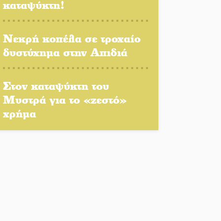
καταψύκτη!
Πλούσιο πολιτιστικό
πρόγραμμα δίνει «χρώμα»
στον Αύγουστο του Λαχίου
Νεκρή κοπέλα σε τροχαίο
δυστύχημα στην Απιδιά
Χασισοφυτεία στην
Παλαιοπαναγιά ξεσκέπασε η
Αστυνομία
Στον καταψύκτη του
Μυστρά για το «ζεστό»
Μπαρόκ μελωδίες κάτω
χρήμα
από την αυγουστιάτικη
πανσέληνο της
Μονεμβασιάς
Διακοπή ρεύματος στο Έλος
Στο Γύθειο η Άντζελα
Γκερέκου