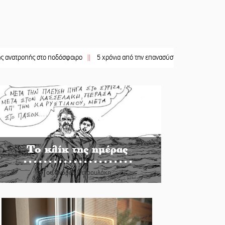
ής στο ποδόσφαιρο
||
5 χρόνια από την επανασύσταση της ΙΜ Παναγίας Βρεσθε
Το κλίκ της ημέρας
Του Ανδρέα Πετρουλάκη