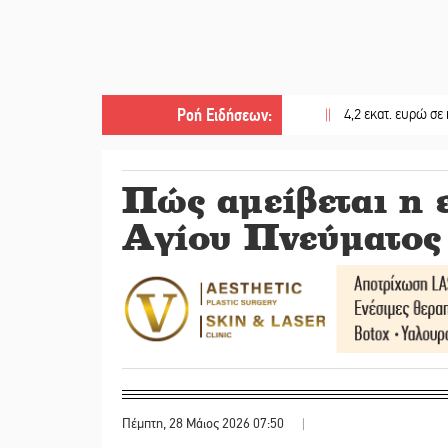
Ροή Ειδήσεων
:
||
4,2 εκατ. ευρώ σε κτηνοτρό
Πώς αμείβεται η ε
Αγίου Πνεύματος
Πέμπτη, 28 Μάιος 2026 07:50
|