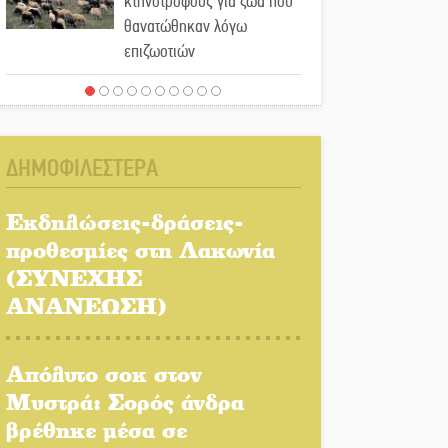
κτηνοτρόφους για ζώα που
θανατώθηκαν λόγω
επιζωοτιών
Η ψυχολογία της ανατροπής
στο ποδόσφαιρο
ΔΗΜΟΦΙΛΕΣΤΕΡΑ
Ένα «ταξίδι» τέχνης και
χρωμάτων στη Νεάπολη
Εκδηλώσεις-δράσεις-
προθεσμίες στη Λακωνία
Τα Λαγκάδια κρατούν
(ΣΥΝΕΧΗΣ
ζωντανή την τέχνη της
ΑΝΑΝΕΩΣΗ)
πέτρας
Στους ρυθμούς της
Απόλυτο σοκ στον
Ελεωνόρας Ζουγανέλη το
Μυστρά: Σορός άνδρα
Σαϊνοπούλειο
βρέθηκε μέσα σε