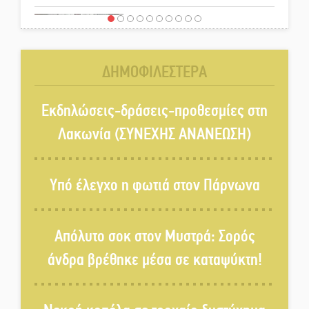
Τα ζάρια παίρνουν «φωτιά» στην
Άρνα: Στήνεται το 3ο Τουρνουά
Τάβλι
ΔΗΜΟΦΙΛΕΣΤΕΡΑ
Αυθεντικό γλέντι με «Γιορτή
Βραστού» στη Σοχά
Εκδηλώσεις-δράσεις-προθεσμίες στη
Λακωνία (ΣΥΝΕΧΗΣ ΑΝΑΝΕΩΣΗ)
Το τελεφερίκ της Μονεμβασιάς
στο τραπέζι του δημόσιου
Υπό έλεγχο η φωτιά στον Πάρνωνα
διαλόγου
Πολιτισμός και παράδοση δίνουν
Απόλυτο σοκ στον Μυστρά: Σορός
ραντεβού στην Αγόριανη
άνδρα βρέθηκε μέσα σε καταψύκτη!
Η Σοχά ετοιμάζεται για ένα