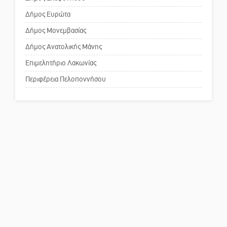
Το δικό σας σχόλιο: Παράδειγμα
κοινωνικής αναισθησίας
Δήμος Ευρώτα
Δήμος Μονεμβασίας
Δήμος Ανατολικής Μάνης
Πού βρίσκεται το ιστορικό
κέντρο της Σπάρτης;
Επιμελητήριο Λακωνίας
Περιφέρεια Πελοποννήσου
Το δικό σας σχόλιο: Ρύποι