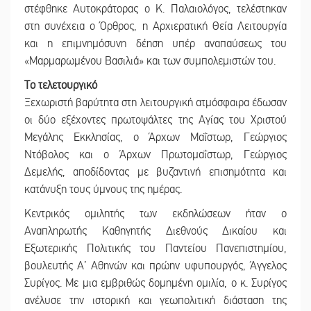
στέφθηκε Αυτοκράτορας ο Κ. Παλαιολόγος, τελέστηκαν
στη συνέχεια ο Όρθρος, η Αρχιερατική Θεία Λειτουργία
και η επιμνημόσυνη δέηση υπέρ αναπαύσεως του
«Μαρμαρωμένου Βασιλιά» και των συμπολεμιστών του.
Το τελετουργικό
Ξεχωριστή βαρύτητα στη λειτουργική ατμόσφαιρα έδωσαν
οι δύο εξέχοντες πρωτοψάλτες της Αγίας του Χριστού
Μεγάλης Εκκλησίας, ο Άρχων Μαΐστωρ, Γεώργιος
Ντόβολος και ο Άρχων Πρωτομαΐστωρ, Γεώργιος
Δεμελής, αποδίδοντας με βυζαντινή επισημότητα και
κατάνυξη τους ύμνους της ημέρας.
Κεντρικός ομιλητής των εκδηλώσεων ήταν ο
Αναπληρωτής Καθηγητής Διεθνούς Δικαίου και
Εξωτερικής Πολιτικής του Παντείου Πανεπιστημίου,
βουλευτής Α’ Αθηνών και πρώην υφυπουργός, Άγγελος
Συρίγος. Με μια εμβριθώς δομημένη ομιλία, ο κ. Συρίγος
ανέλυσε την ιστορική και γεωπολιτική διάσταση της