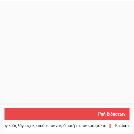
Ροή Ειδήσεων
:
γους» κρατούσε τον νεκρό πατέρα στον καταψύκτη
||
Kastoras River Festival 