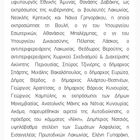
υφυπουργός Εθνικής Άμυνας, Θανάσης Δαβάκης, ως
εκπρόσωπος της κυβέρνησης, οι βουλευτές Λακωνίας,
Νεοκλής Κρητικός και Νάγια Γρηγοράκου, η οποία
εκπροσώπησε τη Βουλή, ο γγ του Υπουργείου
Εσωτερικών, Αθανάσιος Μπαλέρμπας, ο γγ του
Υπουργείου Δικαιοσύνης, Πέλοπας Λάσκος, ο
αντιπεριφερειάρχης Λακωνίας, Θεόδωρος Βερούτης, ο
αντιπεριφερειάρχης Χωρικού Σχεδιασμού & Διαχείρισης
Ακίνητης Περιουσίας, Σπύρος Τζινιέρης, ο δήμαρχος
Σπάρτης, Μιχάλης Βακαλόπουλος, ο δήμαρχος Ευρώτα,
Δήμος Βέρδος, ο δήμαρχος Αλιάρτου-Θεσπιέων,
Γεώργιος Αραπίτσας, ο δήμαρχος Βόρειας Κυνουρίας,
Γεώργιος Καμπύλης, κι εκπρόσωποι των Δήμων
Μονεμβασίας, Ανατολικής Μάνης και Νότιας Κυνουρίας.
Ακόμα, παρευρέθηκαν αιρετοί της Αυτοδιοίκησης, ο
πρόεδρος του κόμματος «Νίκη», Δημήτριος Νατσιός,
υψηλόβαθμα στελέχη των Σωμάτων Ασφαλείας, η
Εισαγγελέας Πρωτοδικών Λακωνίας, Ελένη Γυπαράκη,