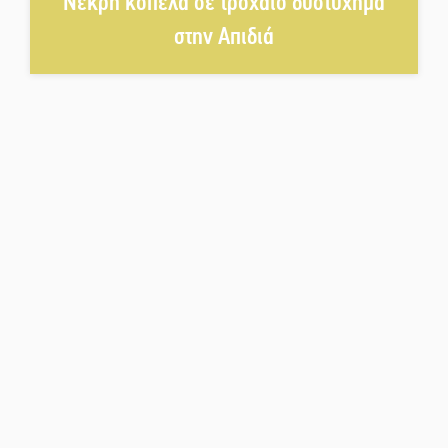
Νεκρή κοπέλα σε τροχαίο δυστύχημα
δυναμικό καλοκαιρινό party
στην Απιδιά
Διακοπή μαθημάτων στο
Ματάλειο Κολυμβητήριο την
εβδομάδα του
Δεκαπενταύγουστου
Από Λιβύη είχαν ξεκινήσει οι
μετανάστες που
περισυνελέγησαν στο Ταίναρο
Διακοπή ρεύματος στην Πελλάνα
Λακε-Δαιμονικά: Το κυπαρίσσι
του Μυστρά που φύτρωσε από
μια ξεχασμένη προφητεία