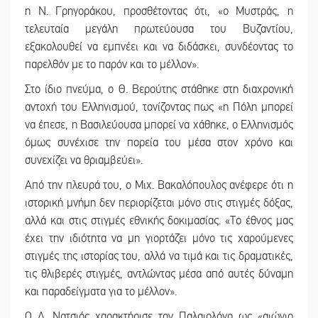
η Ν. Γρηγοράκου, προσθέτοντας ότι, «ο Μυστράς, η
τελευταία μεγάλη πρωτεύουσα του Βυζαντίου,
εξακολουθεί να εμπνέει και να διδάσκει, συνδέοντας το
παρελθόν με το παρόν και το μέλλον».
Στο ίδιο πνεύμα, ο Θ. Βερούτης στάθηκε στη διαχρονική
αντοχή του Ελληνισμού, τονίζοντας πως «η Πόλη μπορεί
να έπεσε, η Βασιλεύουσα μπορεί να χάθηκε, ο Ελληνισμός
όμως συνέχισε την πορεία του μέσα στον χρόνο και
συνεχίζει να θριαμβεύει».
Από την πλευρά του, ο Μιχ. Βακαλόπουλος ανέφερε ότι η
ιστορική μνήμη δεν περιορίζεται μόνο στις στιγμές δόξας,
αλλά και στις στιγμές εθνικής δοκιμασίας. «Το έθνος μας
έχει την ιδιότητα να μη γιορτάζει μόνο τις χαρούμενες
στιγμές της ιστορίας του, αλλά να τιμά και τις δραματικές,
τις θλιβερές στιγμές, αντλώντας μέσα από αυτές δύναμη
και παραδείγματα για το μέλλον».
Ο Δ. Νατσιός χαρακτήρισε τον Παλαιολόγο ως «αιώνιο