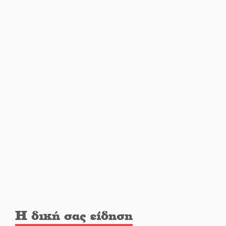
Από Λιβύη είχαν ξεκινήσει οι
μετανάστες που
περισυνελέγησαν στο Ταίναρο
Διακοπή ρεύματος στην Πελλάνα
Λακε-Δαιμονικά: Το κυπαρίσσι
του Μυστρά που φύτρωσε από
μια ξεχασμένη προφητεία
Κλήρωσε για τον Αστέρα
Βλαχιώτη στη Γ’ Εθνική
Η δική σας είδηση
Οδύνη στην Απιδιά για τον χαμό