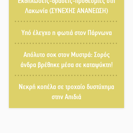
Εκδηλώσεις-δράσεις-προθεσμίες στη
Λακωνία (ΣΥΝΕΧΗΣ ΑΝΑΝΕΩΣΗ)
Το τελεφερίκ της Μονεμβασιάς
στο τραπέζι του δημόσιου
Υπό έλεγχο η φωτιά στον Πάρνωνα
διαλόγου
Πολιτισμός και παράδοση δίνουν
Απόλυτο σοκ στον Μυστρά: Σορός
ραντεβού στην Αγόριανη
άνδρα βρέθηκε μέσα σε καταψύκτη!
Η Σοχά ετοιμάζεται για ένα
Νεκρή κοπέλα σε τροχαίο δυστύχημα
δυναμικό καλοκαιρινό party
στην Απιδιά
Διακοπή μαθημάτων στο
Ματάλειο Κολυμβητήριο την
εβδομάδα του
Δεκαπενταύγουστου