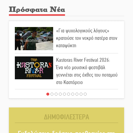
Πρόσφατα Νέα
«Για ψυχολογικούς λόγους»
κρατούσε τον νεκρό πατέρα στον
καταψύκτη
Kastoras River Festival 2026:
Ένα νέο μουσικό φεστιβάλ
γεννιέται στις όχθες του ποταμού
στο Καστόρειο
Τα ζάρια παίρνουν «φωτιά» στην
Άρνα: Στήνεται το 3ο Τουρνουά
Τάβλι
ΔΗΜΟΦΙΛΕΣΤΕΡΑ
Αυθεντικό γλέντι με «Γιορτή
Βραστού» στη Σοχά