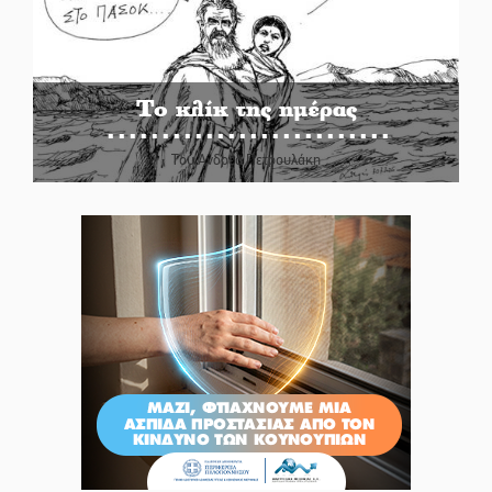
Το κλίκ της ημέρας
Του Ανδρέα Πετρουλάκη