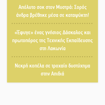
την ύδρευση στη Μάνη
Απόλυτο σοκ στον Μυστρά: Σορός
άνδρα βρέθηκε μέσα σε καταψύκτη!
Παρουσιάστηκε το βιβλίο
«Νεαπολίτικα καρετομωράκια»
«Έφυγε» ένας γνήσιος Δάσκαλος και
στη Νεάπολη
πρωτοπόρος της Τεχνικής Εκπαίδευσης
Στο κάδρο καταγγελιών Τατούλη
στη Λακωνία
ο Σταύρος Αργειτάκος
Νεκρή κοπέλα σε τροχαίο δυστύχημα
Τα «Άνθη της Πέτρας» τίμησαν
στην Απιδιά
τον Γ. Γιαξόγλου
Τίμησε τον Π. Καρρά ο ΑΟ
Κροκεών