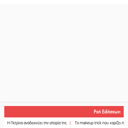
Ροή Ειδήσεων
:
ρίνα αναδεικνύει την ιστορία της
||
Το makeup trick που χαρίζει πιο γεμάτα χεί