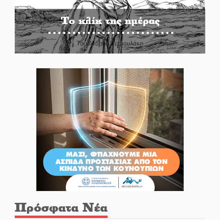
Το κλίκ της ημέρας
Του Ανδρέα Πετρουλάκη
Πρόσφατα Νέα