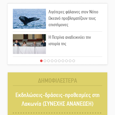
Λιγότερες φάλαινες στον Νότιο
Ωκεανό προβληματίζουν τους
επιστήμονες
Η Πετρίνα αναδεικνύει την
ιστορία της
Έρχεται η 1η Γιορτή Μπύρας
στην Αγόριανη
ΔΗΜΟΦΙΛΕΣΤΕΡΑ
Παγιώνεται δημοσκοπικά ο…
δικομματισμός ΝΔ – ΕΛΑΣ
Εκδηλώσεις-δράσεις-προθεσμίες στη
Λακωνία (ΣΥΝΕΧΗΣ ΑΝΑΝΕΩΣΗ)
«Κεραυνοί» Μιχαλακάκου για