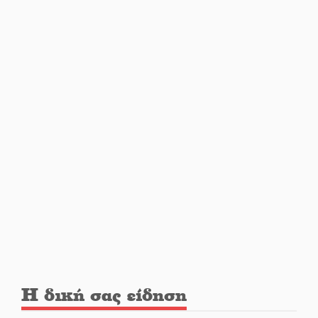
Ανανεώθηκε το γήπεδο-στέκι
στην παραλία της Νεάπολης
Ιωάννης Μ. Βαρβιτσιώτης: Στην
αιωνιότητα το ιστορικό πολιτικό
στέλεχος της Μεταπολίτευσης
Ο Άνθρωπος-αράχνη
«επιστρέφει» στη μεγάλη οθόνη
«Μοναδικοί Άνθρωποι, Μια
Μεγάλη Παρέα» στην Ελαφόνησο
Η δική σας είδηση
«Τουρισμός για Όλους 2026-