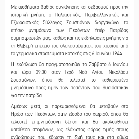
Με αισθήματα βαθιάς συγκίνησης και σεβασμού προς την
ιστορική μνήμη, ο Πολιτιστικός, Περιβαλλοντικός και
Εξωραϊστικός Σύλλογος Σουστιάνων διοργανώνει το
ετήσιο μνημόσυνο των Πεσόντων Υπέρ Πατρίδος
συμπατριωτών μας, καθώς και τις εκδηλώσεις μνήμης για
τη θλιβερή επέτειο του ολοκαυτώματος του χωριού από
τα γερμανικά στρατεύματα κατοχής στις 6 Ιουνίου 1944.
Η εκδήλωση θα πραγματοποιηθεί το Σάββατο 6 Ιουνίου
και ώρα 09:30 στον Ιερό Ναό Αγίου Νικολάου
Σουστιάνων, όπου θα τελεστεί το καθιερωμένο
μνημόσυνο προς τιμήν των πεσόντων που θυσιάστηκαν
για την πατρίδα.
Αμέσως μετά, οι παρευρισκόμενοι θα μεταβούν στο
Ηρώο των Πεσόντων, στην είσοδο του χωριού, όπου θα
τελεστεί επιμνημόσυνη δέηση και θα ακολουθήσει
κατάθεση στεφάνων, ως ελάχιστος φόρος τιμής στους
ανθρώπους που έδωσαν τη ζωή τους και στα αθώα