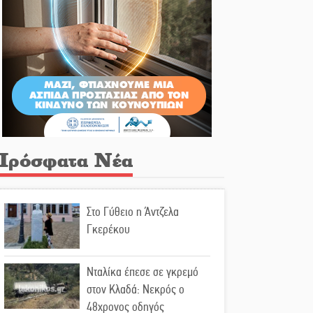
Πρόσφατα Νέα
Στο Γύθειο η Άντζελα
Γκερέκου
Νταλίκα έπεσε σε γκρεμό
στον Κλαδά: Νεκρός ο
48χρονος οδηγός