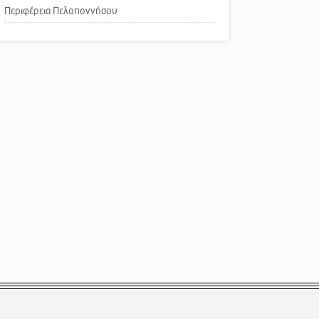
Περιφέρεια Πελοποννήσου
Παράδειγμα κοινωνικής
αναισθησίας
Πού βρίσκεται το ιστορικό
κέντρο της Σπάρτης;