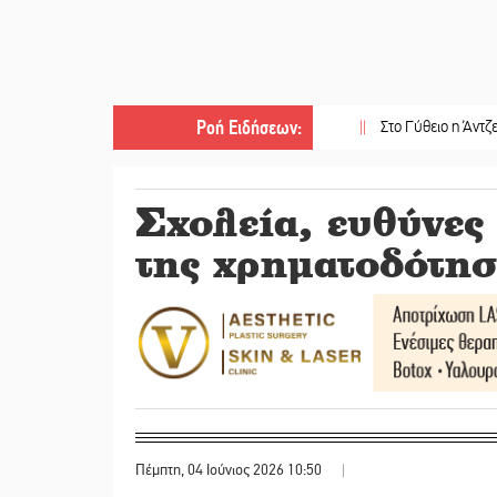
Ροή Ειδήσεων
:
||
Στο Γύθειο η Άντζελα Γκερέ
Σχολεία, ευθύνες 
της χρηματοδότη
Πέμπτη, 04 Ιούνιος 2026 10:50
|