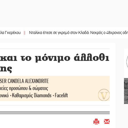
κου
||
Νταλίκα έπεσε σε γκρεμό στον Κλαδά: Νεκρός ο 48χρονος οδηγός
||
«Α
και το μόνιμο άλλοθι
σης