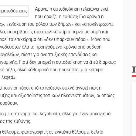
Άραγε, η αυτοδιοίκηση τελειώνει εκεί
που αρχίζει η ευθύνη; Για χρόνια η
ες», «ενίσχυση του ρόλου των δήμων» και «αποκέντρωση».
λες παρεμβάσεις στα σχολικά κτίρια περνά με σαφή και
ρχεί το επιχείρημα ότι «δεν υπάρχουν πόροι». Μόνο που
συνοδευόταν όλα τα προηγούμενα χρόνια από σοβαρή
ργαλείων, πίεση για αναπτυξιακές επενδύσεις και
υναμικής. Γιατί δεν μπορεί η αυτοδιοίκηση να ζητά διαρκώς
ικό ρόλο, αλλά κάθε φορά που προκύπτει μια κρίσιμη
 λεφτά».
λείπουν οι πόροι από το κράτος» συχνά αγνοεί πως η
πτυξης και αξιοποίησης τοπικών πλεονεκτημάτων, οι οποίες
πορούσαν.
ση με αυτονομία και λογοδοσία, αλλά για έναν μηχανισμό
ος της ευθύνης.
 θέλουμε, φωτογραφίες σε εγκαίνια θέλουμε, δελτία