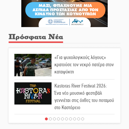
Πρόσφατα Νέα
«Για ψυχολογικούς λόγους»
κρατούσε τον νεκρό πατέρα στον
καταψύκτη
Kastoras River Festival 2026:
Ένα νέο μουσικό φεστιβάλ
γεννιέται στις όχθες του ποταμού
στο Καστόρειο
Τα ζάρια παίρνουν «φωτιά» στην
Άρνα: Στήνεται το 3ο Τουρνουά