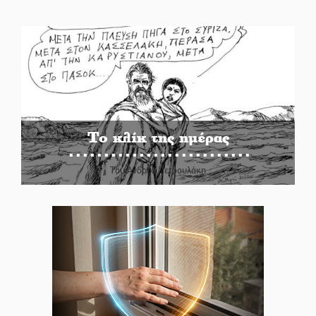
Το κλίκ της ημέρας
Του Ανδρέα Πετρουλάκη