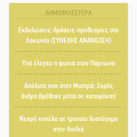
Τάβλι
ΔΗΜΟΦΙΛΕΣΤΕΡΑ
Αυθεντικό γλέντι με «Γιορτή
Βραστού» στη Σοχά
Εκδηλώσεις-δράσεις-προθεσμίες στη
Λακωνία (ΣΥΝΕΧΗΣ ΑΝΑΝΕΩΣΗ)
Το τελεφερίκ της Μονεμβασιάς
στο τραπέζι του δημόσιου
Υπό έλεγχο η φωτιά στον Πάρνωνα
διαλόγου
Πολιτισμός και παράδοση δίνουν
Απόλυτο σοκ στον Μυστρά: Σορός
ραντεβού στην Αγόριανη
άνδρα βρέθηκε μέσα σε καταψύκτη!
Η Σοχά ετοιμάζεται για ένα
Νεκρή κοπέλα σε τροχαίο δυστύχημα
δυναμικό καλοκαιρινό party
στην Απιδιά