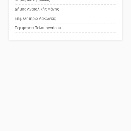
Δήμος Ανατολικής Μάνης
Πού βρίσκεται το ιστορικό
κέντρο της Σπάρτης;
Επιμελητήριο Λακωνίας
Περιφέρεια Πελοποννήσου
Το δικό σας σχόλιο: Ρύποι