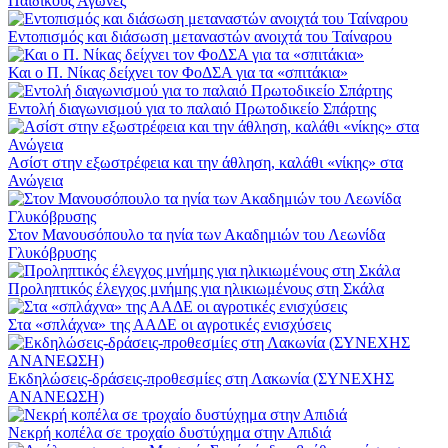
Παιδικούς Αγώνες
Εντοπισμός και διάσωση μεταναστών ανοιχτά του Ταίναρου
Και ο Π. Νίκας δείχνει τον ΦοΔΣΑ για τα «σπιτάκια»
Εντολή διαγωνισμού για το παλαιό Πρωτοδικείο Σπάρτης
Ασίστ στην εξωστρέφεια και την άθληση, καλάθι «νίκης» στα
Ανώγεια
Στον Μανουσόπουλο τα ηνία των Ακαδημιών του Λεωνίδα
Γλυκόβρυσης
Προληπτικός έλεγχος μνήμης για ηλικιωμένους στη Σκάλα
Στα «σπλάχνα» της ΑΑΔΕ οι αγροτικές ενισχύσεις
Εκδηλώσεις-δράσεις-προθεσμίες στη Λακωνία (ΣΥΝΕΧΗΣ
ΑΝΑΝΕΩΣΗ)
Νεκρή κοπέλα σε τροχαίο δυστύχημα στην Απιδιά