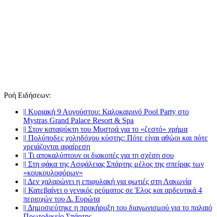
Ροή Ειδήσεων
:
||
Κυριακή 9 Αυγούστου: Καλοκαιρινό Pool Party στο
Mystras Grand Palace Resort & Spa
||
Στον καταψύκτη του Μυστρά για το «ζεστό» χρήμα
||
Πολύποδες χοληδόχου κύστης: Πότε είναι αθώοι και πότε
χρειάζονται αφαίρεση
||
Τι αποκαλύπτουν οι διακοπές για τη σχέση σου
||
Στη φάκα της Ασφάλειας Σπάρτης μέλος της σπείρας των
«κουκουλοφόρων»
||
Δεν χαλαρώνει η επιφυλακή για φωτιές στη Λακωνία
||
Κατεβαίνει ο γενικός ρεύματος σε Έλος και αρδευτικά 4
περιοχών του Δ. Ευρώτα
||
Δημοσιεύτηκε η προκήρυξη του διαγωνισμού για το παλαιό
Πρωτοδικείο Σπάρτης