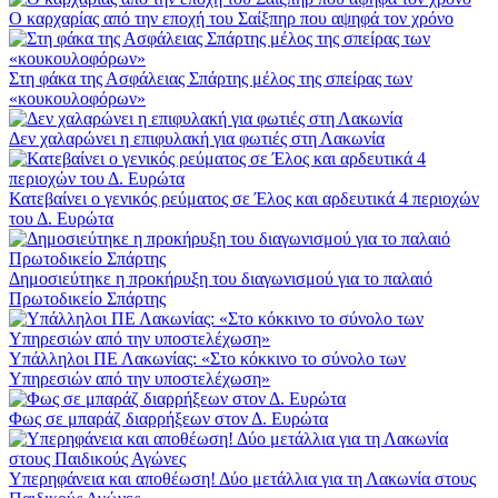
Ο καρχαρίας από την εποχή του Σαίξπηρ που αψηφά τον χρόνο
Στη φάκα της Ασφάλειας Σπάρτης μέλος της σπείρας των
«κουκουλοφόρων»
Δεν χαλαρώνει η επιφυλακή για φωτιές στη Λακωνία
Κατεβαίνει ο γενικός ρεύματος σε Έλος και αρδευτικά 4 περιοχών
του Δ. Ευρώτα
Δημοσιεύτηκε η προκήρυξη του διαγωνισμού για το παλαιό
Πρωτοδικείο Σπάρτης
Υπάλληλοι ΠΕ Λακωνίας: «Στο κόκκινο το σύνολο των
Υπηρεσιών από την υποστελέχωση»
Φως σε μπαράζ διαρρήξεων στον Δ. Ευρώτα
Υπερηφάνεια και αποθέωση! Δύο μετάλλια για τη Λακωνία στους