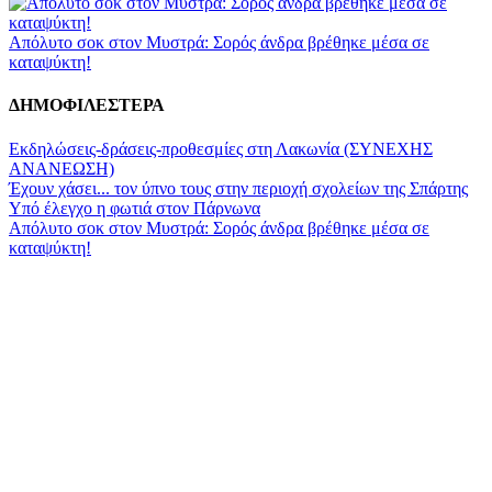
Απόλυτο σοκ στον Μυστρά: Σορός άνδρα βρέθηκε μέσα σε
καταψύκτη!
ΔΗΜΟΦΙΛΕΣΤΕΡΑ
Εκδηλώσεις-δράσεις-προθεσμίες στη Λακωνία (ΣΥΝΕΧΗΣ
ΑΝΑΝΕΩΣΗ)
Έχουν χάσει... τον ύπνο τους στην περιοχή σχολείων της Σπάρτης
Υπό έλεγχο η φωτιά στον Πάρνωνα
Απόλυτο σοκ στον Μυστρά: Σορός άνδρα βρέθηκε μέσα σε
καταψύκτη!