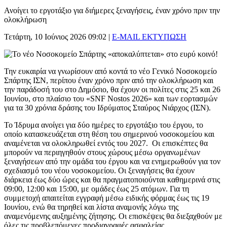
Ανοίγει το εργοτάξιο για διήμερες ξεναγήσεις, έναν χρόνο πριν την
ολοκλήρωση
Τετάρτη, 10 Ιούνιος 2026 09:02
|
E-MAIL
ΕΚΤΥΠΩΣΗ
Την ευκαιρία να γνωρίσουν από κοντά το νέο Γενικό Νοσοκομείο
Σπάρτης ΙΣΝ, περίπου έναν χρόνο πριν από την ολοκλήρωση και
την παράδοσή του στο Δημόσιο, θα έχουν οι πολίτες στις 25 και 26
Ιουνίου, στο πλαίσιο του «SNF Nostos 2026» και των εορτασμών
για τα 30 χρόνια δράσης του Ιδρύματος Σταύρος Νιάρχος (ΙΣΝ).
Το Ίδρυμα ανοίγει για δύο ημέρες το εργοτάξιο του έργου, το
οποίο κατασκευάζεται στη θέση του σημερινού νοσοκομείου και
αναμένεται να ολοκληρωθεί εντός του 2027. Οι επισκέπτες θα
μπορούν να περιηγηθούν στους χώρους μέσω οργανωμένων
ξεναγήσεων από την ομάδα του έργου και να ενημερωθούν για τον
σχεδιασμό του νέου νοσοκομείου. Οι ξεναγήσεις θα έχουν
διάρκεια έως δύο ώρες και θα πραγματοποιούνται καθημερινά στις
09:00, 12:00 και 15:00, με ομάδες έως 25 ατόμων. Για τη
συμμετοχή απαιτείται εγγραφή μέσω ειδικής φόρμας έως τις 19
Ιουνίου, ενώ θα τηρηθεί και λίστα αναμονής λόγω της
αναμενόμενης αυξημένης ζήτησης. Οι επισκέψεις θα διεξαχθούν με
όλες τις προβλεπόμενες προδιαγραφές ασφαλείας.