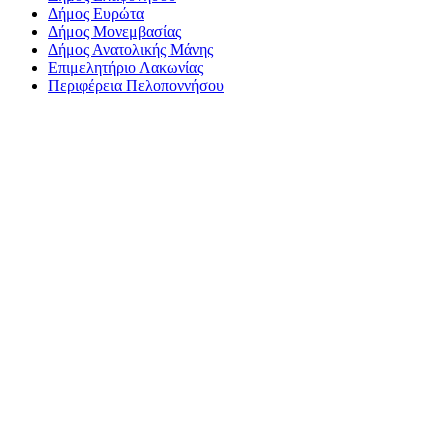
Δήμος Ευρώτα
Δήμος Μονεμβασίας
Δήμος Ανατολικής Μάνης
Επιμελητήριο Λακωνίας
Περιφέρεια Πελοποννήσου