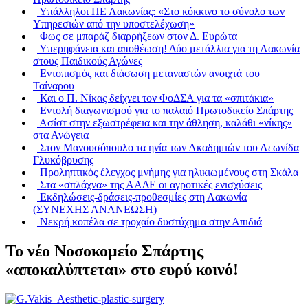
||
Υπάλληλοι ΠΕ Λακωνίας: «Στο κόκκινο το σύνολο των
Υπηρεσιών από την υποστελέχωση»
||
Φως σε μπαράζ διαρρήξεων στον Δ. Ευρώτα
||
Υπερηφάνεια και αποθέωση! Δύο μετάλλια για τη Λακωνία
στους Παιδικούς Αγώνες
||
Εντοπισμός και διάσωση μεταναστών ανοιχτά του
Ταίναρου
||
Και ο Π. Νίκας δείχνει τον ΦοΔΣΑ για τα «σπιτάκια»
||
Εντολή διαγωνισμού για το παλαιό Πρωτοδικείο Σπάρτης
||
Ασίστ στην εξωστρέφεια και την άθληση, καλάθι «νίκης»
στα Ανώγεια
||
Στον Μανουσόπουλο τα ηνία των Ακαδημιών του Λεωνίδα
Γλυκόβρυσης
||
Προληπτικός έλεγχος μνήμης για ηλικιωμένους στη Σκάλα
||
Στα «σπλάχνα» της ΑΑΔΕ οι αγροτικές ενισχύσεις
||
Εκδηλώσεις-δράσεις-προθεσμίες στη Λακωνία
(ΣΥΝΕΧΗΣ ΑΝΑΝΕΩΣΗ)
||
Νεκρή κοπέλα σε τροχαίο δυστύχημα στην Απιδιά
Το νέο Νοσοκομείο Σπάρτης
«αποκαλύπτεται» στο ευρύ κοινό!