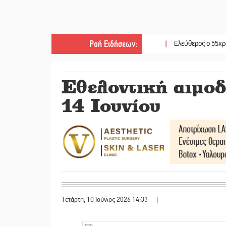
Ροή Ειδήσεων
:
||
Ελεύθερος ο 55χρονος για τ
Εθελοντική αιμοδ
14 Ιουνίου
Τετάρτη, 10 Ιούνιος 2026 14:33
|