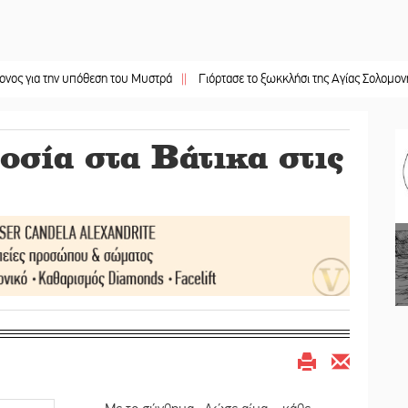
ην υπόθεση του Μυστρά
||
Γιόρτασε το ξωκκλήσι της Αγίας Σολομονής στη Μιτ
οσία στα Βάτικα στις