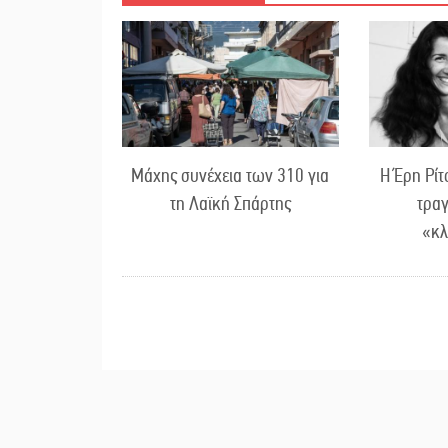
Μάχης συνέχεια των 310 για
Η Έρη Ρίτ
τη Λαϊκή Σπάρτης
τρα
«κ