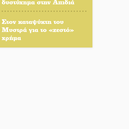
δυστύχημα στην Απιδιά
θανατώθηκαν λόγω
επιζωοτιών
Στον καταψύκτη του
Η ψυχολογία της ανατροπής
Μυστρά για το «ζεστό»
στο ποδόσφαιρο
χρήμα
Ένα «ταξίδι» τέχνης και
χρωμάτων στη Νεάπολη
Τα Λαγκάδια κρατούν
ζωντανή την τέχνη της
πέτρας
Στους ρυθμούς της
Ελεωνόρας Ζουγανέλη το
Σαϊνοπούλειο