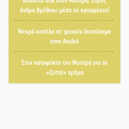
Απόλυτο σοκ στον Μυστρά: Σορός
άνδρα βρέθηκε μέσα σε καταψύκτη!
Πλούσιο πολιτιστικό πρόγραμμα
δίνει «χρώμα» στον Αύγουστο
Νεκρή κοπέλα σε τροχαίο δυστύχημα
του Λαχίου
στην Απιδιά
Χασισοφυτεία στην
Παλαιοπαναγιά ξεσκέπασε η
Αστυνομία
Στον καταψύκτη του Μυστρά για το
«ζεστό» χρήμα
Μπαρόκ μελωδίες κάτω από την
αυγουστιάτικη πανσέληνο της
Μονεμβασιάς
Διακοπή ρεύματος στο Έλος