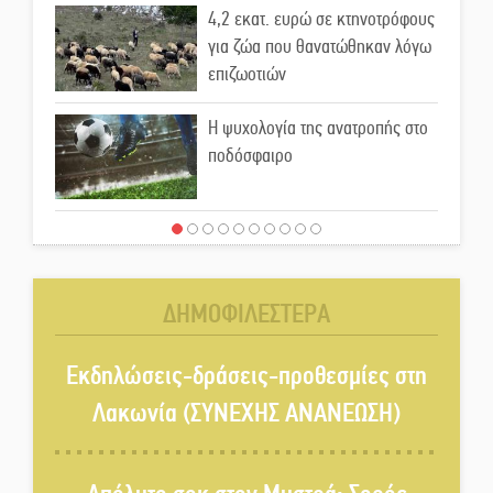
4,2 εκατ. ευρώ σε κτηνοτρόφους
για ζώα που θανατώθηκαν λόγω
επιζωοτιών
Η ψυχολογία της ανατροπής στο
ποδόσφαιρο
Ένα «ταξίδι» τέχνης και
χρωμάτων στη Νεάπολη
ΔΗΜΟΦΙΛΕΣΤΕΡΑ
Τα Λαγκάδια κρατούν ζωντανή
την τέχνη της πέτρας
Εκδηλώσεις-δράσεις-προθεσμίες στη
Λακωνία (ΣΥΝΕΧΗΣ ΑΝΑΝΕΩΣΗ)
Στους ρυθμούς της Ελεωνόρας
Ζουγανέλη το Σαϊνοπούλειο