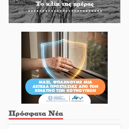
Το κλίκ της ημέρας
Του Ανδρέα Πετρουλάκη
Πρόσφατα Νέα