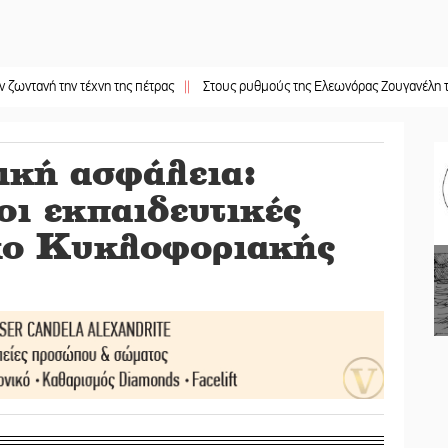
ν τέχνη της πέτρας
||
Στους ρυθμούς της Ελεωνόρας Ζουγανέλη το Σαϊνοπού
ική ασφάλεια:
ι εκπαιδευτικές
κο Κυκλοφοριακής