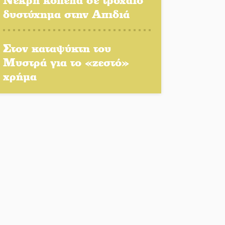
δυστύχημα στην Απιδιά
Νταλίκα έπεσε σε γκρεμό
στον Κλαδά: Νεκρός ο
Στον καταψύκτη του
48χρονος οδηγός
Μυστρά για το «ζεστό»
χρήμα
«Ανοιχτή Πόλη» απόψε η
Σπάρτη «ξεκλειδώνει»
αγορά και ψυχαγωγία
«Θέρισε» η άσφαλτος και
τον Ιούλιο στην
Πελοπόννησο
Βράβευσε τον Π. Καρρά ο
ΑΟ Κροκεών
Τα μετάλλια των