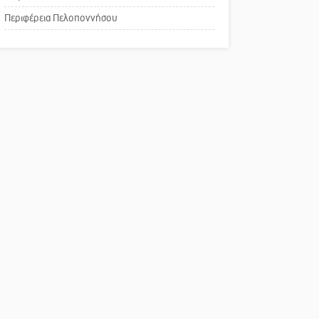
Το δικό σας σχόλιο:
Περιφέρεια Πελοποννήσου
Παράδειγμα κοινωνικής
αναισθησίας
Πού βρίσκεται το ιστορικό
κέντρο της Σπάρτης;