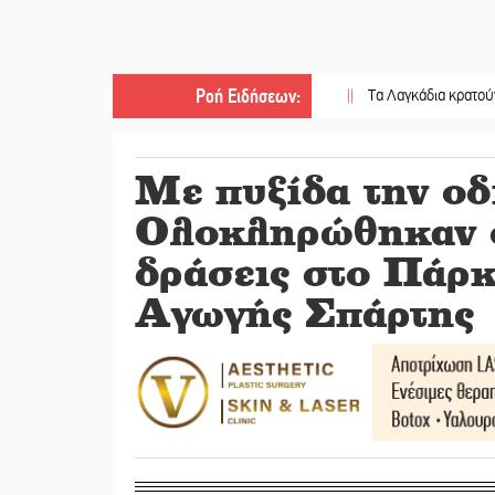
Ροή Ειδήσεων
:
||
Τα Λαγκάδια κρατούν ζωντανή τη
Με πυξίδα την οδ
Ολοκληρώθηκαν ο
δράσεις στο Πάρ
Αγωγής Σπάρτης