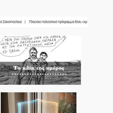
λειο
||
Πλούσιο πολιτιστικό πρόγραμμα δίνει «χρώμα» στον Αύγουστο του Λαχ
Το κλίκ της ημέρας
Του Ανδρέα Πετρουλάκη