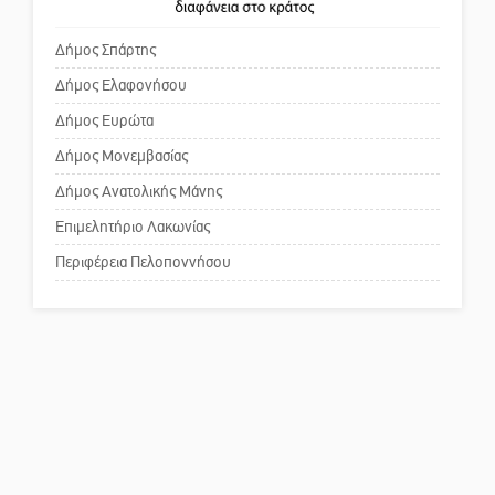
Κόσμου και ένας ελλοχεύων
τραγελαφικά των «κληρονόμων»
κίνδυνος
Δήμος Σπάρτης
Δήμος Ελαφονήσου
Το δικό σας σχόλιο: «Κύριε
πρωθυπουργέ, ντροπή»
Δήμος Ευρώτα
Δήμος Μονεμβασίας
Δήμος Ανατολικής Μάνης
Το δικό σας σχόλιο: Ανοιχτή
επιστολή στον δήμαρχο Σπάρτης
Επιμελητήριο Λακωνίας
για τη λειτουργία του ΚΑΠΗ
Περιφέρεια Πελοποννήσου
Το δικό σας σχόλιο: Παράδειγμα
κοινωνικής αναισθησίας