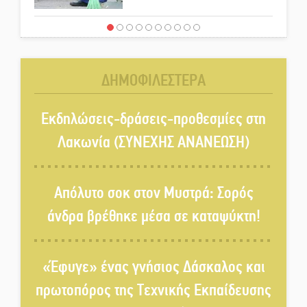
Μιχάλης Μπότας: Digital
Marketing και AI Visibility
δημιουργούν μια νέα αγορά
ΔΗΜΟΦΙΛΕΣΤΕΡΑ
εργασίας για την ελληνική
περιφέρεια
Εκδηλώσεις-δράσεις-προθεσμίες στη
Νέα σύνθεση στη Νομαρχιακή
Λακωνία (ΣΥΝΕΧΗΣ ΑΝΑΝΕΩΣΗ)
Επιτροπή ΣΥΡΙΖΑ-ΠΣ Λακωνίας
Απόλυτο σοκ στον Μυστρά: Σορός
«Χάθηκε ένας από τους απλούς,
άνδρα βρέθηκε μέσα σε καταψύκτη!
σπουδαίους ανθρώπους που
κάνουν τον κόσμο λίγο πιο
ανθρώπινο»
«Έφυγε» ένας γνήσιος Δάσκαλος και
Χωρίς «διακοπές» η ΕΛΑΣ:
πρωτοπόρος της Τεχνικής Εκπαίδευσης
Σάρωσε Πελοπόννησο και