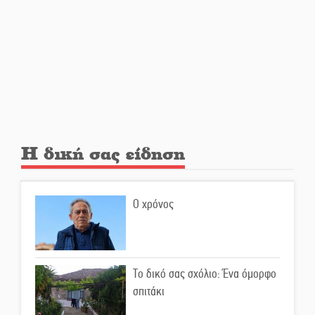
Αποστολή εξετελέσθη στην
Ταϊβάν: Στη βάση τους τα
παγκόσμια Σπαρτιατόπουλα
«Ρίζες και Ρεύματα» στο
Ξηροκάμπι με Ίκαρη και
Ζερβάκη
Αμετάβλητος στο «τριάρι» ο
Η δική σας είδηση
κίνδυνος φωτιάς σε όλη τη
Λακωνία
Ο χρόνος
Εβδομάδα Ομογενών:
Κερδισμένη ουσία ή
επικοινωνιακές εντυπώσεις;
Το δικό σας σχόλιο: Ένα όμορφο
Ελεύθερος ο 55χρονος για την
σπιτάκι
υπόθεση του Μυστρά