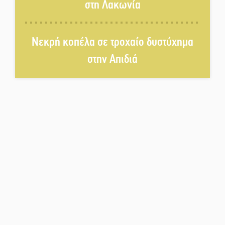
στη Λακωνία
Λακωνία
«Έφυγε» ένας γνήσιος Δάσκαλος
Νεκρή κοπέλα σε τροχαίο δυστύχημα
και πρωτοπόρος της Τεχνικής
Εκπαίδευσης στη Λακωνία
στην Απιδιά
«Κλειστά» ανοιχτά προαύλια
στον Δ. Σπάρτης;
Δεκαπενταύγουστος στην
Πετρίνα: Αντάμωμα με μουσική,
χορό και παράδοση
Σωτήρια επέμβαση για ναυτικό
ανοιχτά του Γυθείου