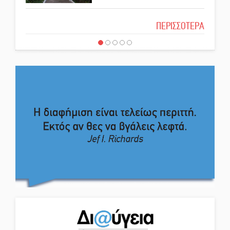
Το δικό σας σχόλιο: Μπράβο στη
ΠΕΡΙΣΣΟΤΕΡΑ
Εκδηλώσεις-δράσεις-
Φιλαρμονική Σπάρτης
προθεσμίες στη Λακωνία
(ΣΥΝΕΧΗΣ ΑΝΑΝΕΩΣΗ)
Το δικό σας σχόλιο: Σύντομη
Ποδοσφαιρικό αντάμωμα για
απάντηση σε διθυράμβους για το
τους Κοκκινοραχίτες
παλαιό Δικαστικό Μέγαρο
Το δικό σας σχόλιο: Ιερή
Μάχης συνέχεια των 310 για τη
απόφαση
Λαϊκή Σπάρτης
Το δικό σας σχόλιο: Πώς να
Στον τελικό του Πρωταθλήματος
εμπιστευθείς;
Ελλάδας Beach Soccer ο Π.
Μαρτσούκος
Ο εξωραϊσμός της Πλατείας Ν.
Η Έρη Ρίτσου σχολιάζει τα…