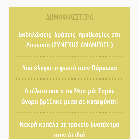
προοπτική για τη Λακωνία
ΔΗΜΟΦΙΛΕΣΤΕΡΑ
Εκδηλώσεις του ΚΚΕ Λακωνίας
για τα 80 χρόνια από την ίδρυση
Εκδηλώσεις-δράσεις-προθεσμίες στη
του Δημοκρατικού Στρατού
Λακωνία (ΣΥΝΕΧΗΣ ΑΝΑΝΕΩΣΗ)
«Στέγνωσε» από νερό πάνω από
μήνα ο Πύρριχος
Υπό έλεγχο η φωτιά στον Πάρνωνα
Άγρυπνος φρουρός 2 δεκαετιών
Απόλυτο σοκ στον Μυστρά: Σορός
το Πυροφυλάκιο στις Αιγιές
άνδρα βρέθηκε μέσα σε καταψύκτη!
ΔΥΠΑ: Επιπλέον 8.000
Νεκρή κοπέλα σε τροχαίο δυστύχημα
επιδοτούμενες θέσεις στο
πρόγραμμα απασχόλησης
στην Απιδιά