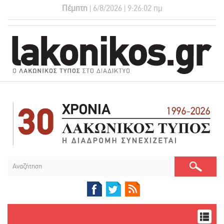
Πέμπτη
| 6/8/2026 | 9:26:03 πμ