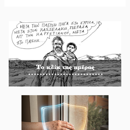
Το κλίκ της ημέρας
Του Ανδρέα Πετρουλάκη