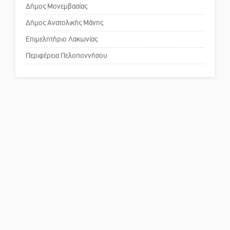
Δήμος Μονεμβασίας
Δήμος Ανατολικής Μάνης
Πού βρίσκεται το ιστορικό
κέντρο της Σπάρτης;
Επιμελητήριο Λακωνίας
Περιφέρεια Πελοποννήσου
Το δικό σας σχόλιο: Ρύποι