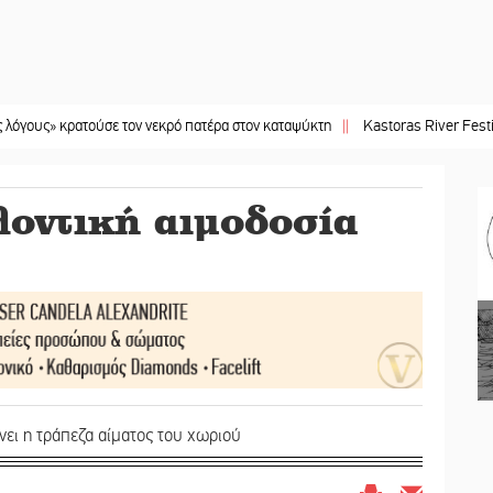
ρατούσε τον νεκρό πατέρα στον καταψύκτη
||
Kastoras River Festival 2026: Έ
οντική αιμοδοσία
ει η τράπεζα αίματος του χωριού