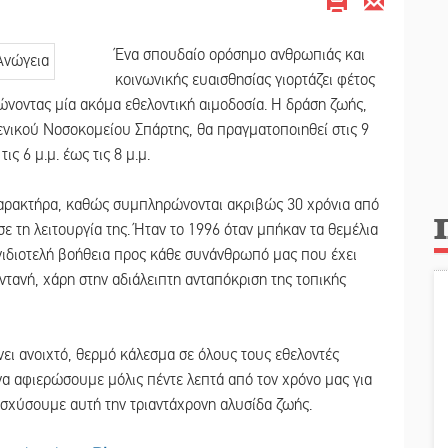
Ένα σπουδαίο ορόσημο ανθρωπιάς και
κοινωνικής ευαισθησίας γιορτάζει φέτος
νοντας μία ακόμα εθελοντική αιμοδοσία. Η δράση ζωής,
ενικού Νοσοκομείου Σπάρτης, θα πραγματοποιηθεί στις 9
ις 6 μ.μ. έως τις 8 μ.μ.
 χαρακτήρα, καθώς συμπληρώνονται ακριβώς 30 χρόνια από
ε τη λειτουργία της. Ήταν το 1996 όταν μπήκαν τα θεμέλια
νιδιοτελή βοήθεια προς κάθε συνάνθρωπό μας που έχει
ντανή, χάρη στην αδιάλειπτη ανταπόκριση της τοπικής
ει ανοιχτό, θερμό κάλεσμα σε όλους τους εθελοντές
 να αφιερώσουμε μόλις πέντε λεπτά από τον χρόνο μας για
ισχύσουμε αυτή την τριαντάχρονη αλυσίδα ζωής.