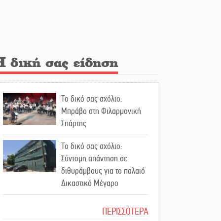
Λακε-Δαιμονικά: Το
κυπαρίσσι του Μυστρά που
φύτρωσε από μια
ξεχασμένη προφητεία
Η δική σας είδηση
Κλήρωσε για τον Αστέρα
Βλαχιώτη στη Γ’ Εθνική
Το δικό σας σχόλιο:
Οδύνη στην Απιδιά για τον
Μπράβο στη Φιλαρμονική
χαμό της 29χρονης Ελένης
Σπάρτης
σε τροχαίο
Το δικό σας σχόλιο:
«Σφραγίδα» έργου και
Σύντομη απάντηση σε
απολογισμού στο
διθυράμβους για το παλαιό
Παναρκαδικό από τον Κυρ.
Δικαστικό Μέγαρο
Διαμαντάκο
Το δικό σας σχόλιο: Ιερή
ΠΕΡΙΣΣΟΤΕΡΑ
Μια «χρυσή» ελαιοκομική
απόφαση