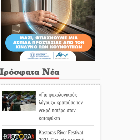
Πρόσφατα Νέα
«Για ψυχολογικούς
λόγους» κρατούσε τον
νεκρό πατέρα στον
καταψύκτη
Kastoras River Festival