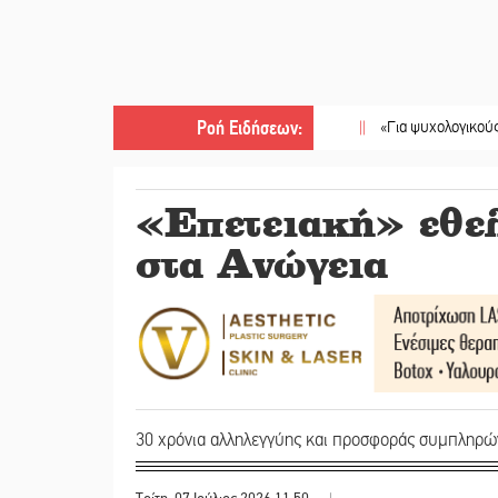
Ροή Ειδήσεων
:
||
«Για ψυχολογικούς λόγους» κ
«Επετειακή» εθελ
στα Ανώγεια
30 χρόνια αλληλεγγύης και προσφοράς συμπληρών