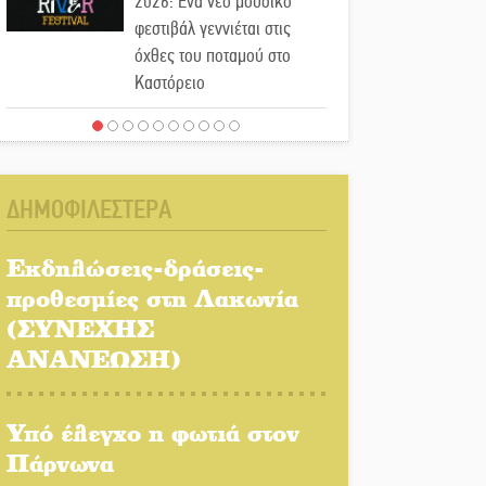
2026: Ένα νέο μουσικό
φεστιβάλ γεννιέται στις
όχθες του ποταμού στο
Καστόρειο
Τα ζάρια παίρνουν «φωτιά»
στην Άρνα: Στήνεται το 3ο
Τουρνουά Τάβλι
ΔΗΜΟΦΙΛΕΣΤΕΡΑ
Αυθεντικό γλέντι με «Γιορτή
Βραστού» στη Σοχά
Εκδηλώσεις-δράσεις-
προθεσμίες στη Λακωνία
(ΣΥΝΕΧΗΣ
Το τελεφερίκ της
Μονεμβασιάς στο τραπέζι
ΑΝΑΝΕΩΣΗ)
του δημόσιου διαλόγου
Υπό έλεγχο η φωτιά στον
Πολιτισμός και παράδοση
δίνουν ραντεβού στην
Πάρνωνα