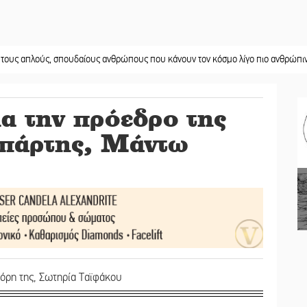
ύς, σπουδαίους ανθρώπους που κάνουν τον κόσμο λίγο πιο ανθρώπινο»
||
Χωρ
ια την πρόεδρο της
άρτης, Μάντω
κόρη της, Σωτηρία Ταϊφάκου