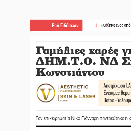
Ροή Ειδήσεων
:
||
«Χάθηκε ένας από τους απλο
Γαμήλιες χαρές γ
ΔΗΜ.Τ.Ο. ΝΔ Σπ
Κωνστιάντου
Τον επιχειρηματία Νίκο Γιάνναρη παντρεύτηκε η 