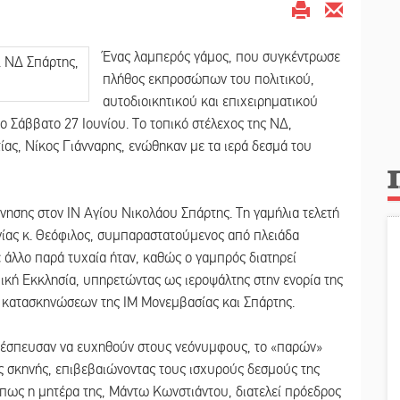
Ένας λαμπερός γάμος, που συγκέντρωσε
πλήθος εκπροσώπων του πολιτικού,
αυτοδιοικητικού και επιχειρηματικού
 Σάββατο 27 Ιουνίου. Το τοπικό στέλεχος της ΝΔ,
ίας, Νίκος Γιάνναρης, ενώθηκαν με τα ιερά δεσμά του
ίνησης στον ΙΝ Αγίου Νικολάου Σπάρτης. Τη γαμήλια τελετή
ίας κ. Θεόφιλος, συμπαραστατούμενος από πλειάδα
άλλο παρά τυχαία ήταν, καθώς ο γαμπρός διατηρεί
πική Εκκλησία, υπηρετώντας ως ιεροψάλτης στην ενορία της
ν κατασκηνώσεων της ΙΜ Μονεμβασίας και Σπάρτης.
έσπευσαν να ευχηθούν στους νεόνυμφους, το «παρών»
ς σκηνής, επιβεβαιώνοντας τους ισχυρούς δεσμούς της
ι πως η μητέρα της, Μάντω Κωνστιάντου, διατελεί πρόεδρος