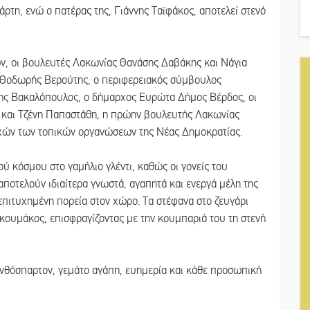
ρτη, ενώ ο πατέρας της, Γιάννης Ταϊφάκος, αποτελεί στενό
ων, οι βουλευτές Λακωνίας Θανάσης Δαβάκης και Νάγια
 Θοδωρής Βερούτης, ο περιφερειακός σύμβουλος
λης Βακαλόπουλος, ο δήμαρχος Ευρώτα Δήμος Βέρδος, οι
 και Τζένη Παπαστάθη, η πρώην βουλευτής Λακωνίας
χών των τοπικών οργανώσεων της Νέας Δημοκρατίας.
ύ κόσμου στο γαμήλιο γλέντι, καθώς οι γονείς του
ποτελούν ιδιαίτερα γνωστά, αγαπητά και ενεργά μέλη της
επιτυχημένη πορεία στον χώρο. Τα στέφανα στο ζευγάρι
ακουμάκος, επισφραγίζοντας με την κουμπαριά του τη στενή
ανθόσπαρτον, γεμάτο αγάπη, ευημερία και κάθε προσωπική