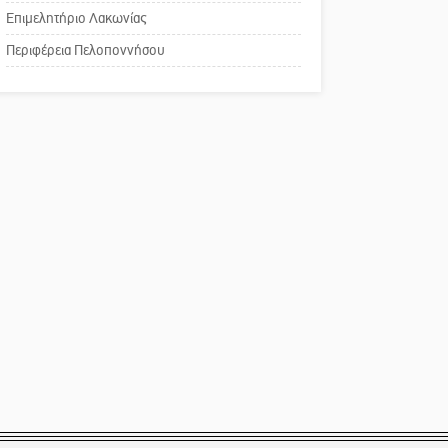
χρωμάτων στη Νεάπολη
Επιμελητήριο Λακωνίας
Το δικό σας σχόλιο:
Περιφέρεια Πελοποννήσου
Παράδειγμα κοινωνικής
αναισθησίας
Πού βρίσκεται το ιστορικό
κέντρο της Σπάρτης;