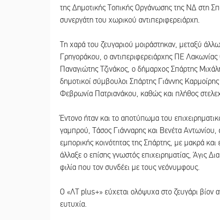
της Δημοτικής Τοπικής Οργάνωσης της ΝΔ στη Σπά
συνεργάτη του χωρικού αντιπεριφερειάρχη.
Τη χαρά του ζευγαριού μοιράστηκαν, μεταξύ άλλ
Γρηγοράκου, ο αντιπεριφερειάρχης ΠΕ Λακωνίας
Παναγιώτης Τζινάκος, ο δήμαρχος Σπάρτης Μιχά
δημοτικοί σύμβουλοι Σπάρτης Γιάννης Καρμοίρης
Φεβρωνία Πατριανάκου, καθώς και πλήθος στελε
Έντονο ήταν και το αποτύπωμα του επιχειρηματικο
γαμπρού, Τάσος Γιάνναρης και Βενέτα Αντωνίου, α
εμπορικής κοινότητας της Σπάρτης, με μακρά και 
άλλαξε ο επίσης γνωστός επιχειρηματίας, Άγις Δι
φιλία που τον συνδέει με τους νεόνυμφους.
Ο «ΛΤ plus+» εύχεται ολόψυχα στο ζευγάρι βίον 
ευτυχία.