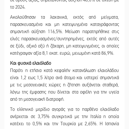
σε όρους αξίας, σημειώνοντας αύξηση 40,6% σε σχέση με
το 2024.
Ακολούθησαν τα λαχανικά, εκτός από μείγματα,
παρασκευασμένα και μη κατεψυγμένα καταγράφοντας
σημαντική αύξηση 116,5%. Μείωση παρατηρήθηκε στις
ελιές παρασκευασμένες/συντηρημένες, εκτός από αυτές
σε ξύδι, οξικό οξύ ή ζάχαρη, μη κατεψυγμένες, οι οποίες
κατέγραψαν αξία 8,1 εκατ. ευρώ, μειωμένη κατά 86,9%.
Και φυσικά ελαιόλαδο
Παρότι η ετήσια κατά κεφαλήν κατανάλωση ελαιολάδου
είναι 1,2 εως 1,5 λίτρο ανά άτομο και υστερεί σημαντικά
με τις μεσογειακές χώρες η ζήτηση αυξάνεται σταθερά,
λόγω της έμφασης που δίνεται στα οφέλη για την υγεία
από τη μεσογειακή διατροφή.
Το ελληνικό μερίδιο αγοράς για το παρθένο ελαιόλαδο
ανέρχεται σε 3,75% συγκριτικά με την Ιταλία η οποία
κατέχει το 0,5% και την Τουρκία με 2,65%. Η Ισπανία