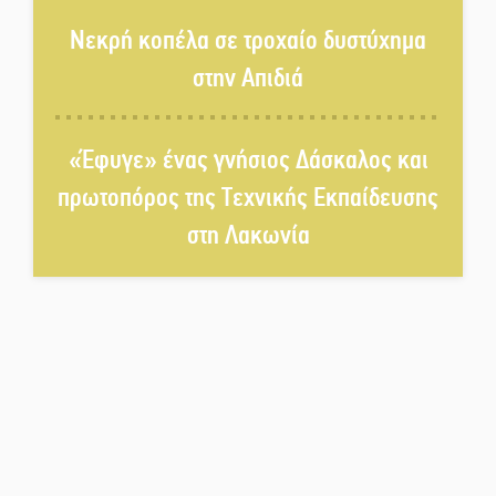
ανοιχτά του Γυθείου
Νεκρή κοπέλα σε τροχαίο δυστύχημα
στην Απιδιά
Αποστολή εξετελέσθη στην
Ταϊβάν: Στη βάση τους τα
παγκόσμια Σπαρτιατόπουλα
«Έφυγε» ένας γνήσιος Δάσκαλος και
πρωτοπόρος της Τεχνικής Εκπαίδευσης
«Ρίζες και Ρεύματα» στο
στη Λακωνία
Ξηροκάμπι με Ίκαρη και
Ζερβάκη
Αμετάβλητος στο «τριάρι» ο
κίνδυνος φωτιάς σε όλη τη
Λακωνία
Εβδομάδα Ομογενών:
Κερδισμένη ουσία ή
επικοινωνιακές εντυπώσεις;