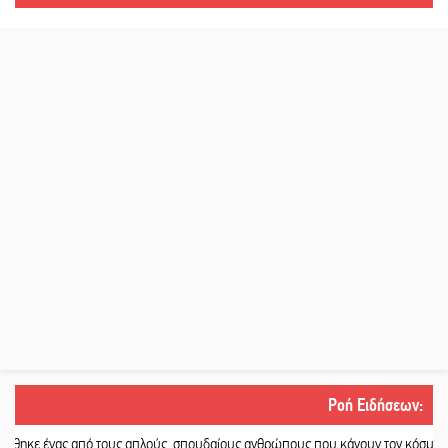
Ροή Ειδήσεων
:
ς από τους απλούς, σπουδαίους ανθρώπους που κάνουν τον κόσμο λίγο πιο αν