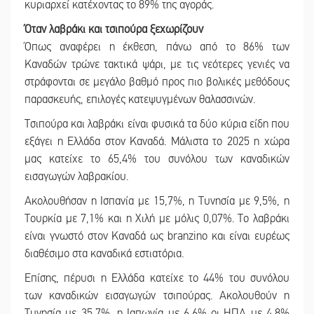
κυριαρχεί κατέχοντας το 89% της αγοράς.
Όταν λαβράκι και τσιπούρα ξεχωρίζουν
Όπως αναφέρει η έκθεση, πάνω από το 86% των
Καναδών τρώνε τακτικά ψάρι, με τις νεότερες γενιές να
στράφονται σε μεγάλο βαθμό προς πιο βολικές μεθόδους
παρασκευής, επιλογές κατεψυγμένων θαλασσινών.
Τσιπούρα και λαβράκι είναι φυσικά τα δύο κύρια είδη που
εξάγει η Ελλάδα στον Καναδά. Μάλιστα το 2025 η χώρα
μας κατείχε το 65,4% του συνόλου των καναδικών
εισαγωγών λαβρακίου.
Ακολουθήσαν η Ισπανία με 15,7%, η Τυνησία με 9,5%, η
Τουρκία με 7,1% και η Χιλή με μόλις 0,07%. Το λαβράκι
είναι γνωστό στον Καναδά ως branzino και είναι ευρέως
διαθέσιμο στα καναδικά εστιατόρια.
Επίσης, πέρυσι η Ελλάδα κατείχε το 44% του συνόλου
των καναδικών εισαγωγών τσιπούρας. Ακολουθούν η
Τυνησία με 35,7%, η Ιαπωνία με 6,6% οι ΗΠΑ με 4,8%