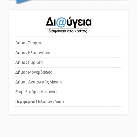
Κόσμου και ένας ελλοχεύων
κίνδυνος
Ένα «ταξίδι» τέχνης και
χρωμάτων στη Νεάπολη
Το δικό σας σχόλιο: «Κύριε
πρωθυπουργέ, ντροπή»
Δήμος Σπάρτης
Δήμος Ελαφονήσου
Το δικό σας σχόλιο: Ανοιχτή
επιστολή στον δήμαρχο Σπάρτης
Δήμος Ευρώτα
για τη λειτουργία του ΚΑΠΗ
Δήμος Μονεμβασίας
Δήμος Ανατολικής Μάνης
Το δικό σας σχόλιο: Παράδειγμα
κοινωνικής αναισθησίας
Επιμελητήριο Λακωνίας
Περιφέρεια Πελοποννήσου
Πού βρίσκεται το ιστορικό
κέντρο της Σπάρτης;