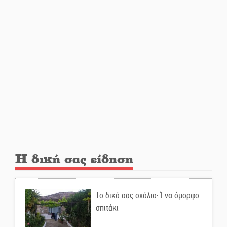
Ελεύθερος ο 55χρονος για την
υπόθεση του Μυστρά
Εκδηλώσεις-δράσεις-
προθεσμίες στη Λακωνία
(ΣΥΝΕΧΗΣ ΑΝΑΝΕΩΣΗ)
Ποδοσφαιρικό αντάμωμα για
τους Κοκκινοραχίτες
Η δική σας είδηση
Μάχης συνέχεια των 310 για τη
Λαϊκή Σπάρτης
Το δικό σας σχόλιο: Ένα όμορφο
σπιτάκι
Στον τελικό του Πρωταθλήματος