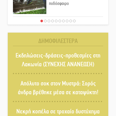
ποδόσφαιρο
Ένα «ταξίδι» τέχνης και
χρωμάτων στη Νεάπολη
ΔΗΜΟΦΙΛΕΣΤΕΡΑ
Τα Λαγκάδια κρατούν ζωντανή
την τέχνη της πέτρας
Εκδηλώσεις-δράσεις-προθεσμίες στη
Λακωνία (ΣΥΝΕΧΗΣ ΑΝΑΝΕΩΣΗ)
Στους ρυθμούς της Ελεωνόρας
Ζουγανέλη το Σαϊνοπούλειο
Απόλυτο σοκ στον Μυστρά: Σορός
άνδρα βρέθηκε μέσα σε καταψύκτη!
Πλούσιο πολιτιστικό πρόγραμμα
δίνει «χρώμα» στον Αύγουστο
Νεκρή κοπέλα σε τροχαίο δυστύχημα
του Λαχίου