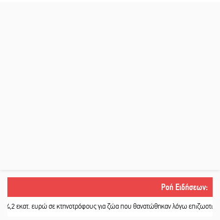
Ροή Ειδήσεων
:
ατ. ευρώ σε κτηνοτρόφους για ζώα που θανατώθηκαν λόγω επιζωοτιών
||
Η ψ