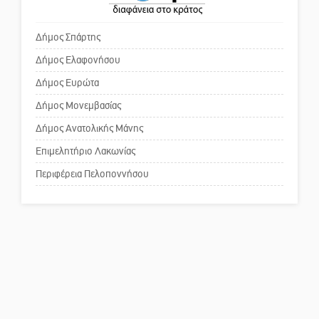
πρωθυπουργέ, ντροπή»
Δήμος Σπάρτης
Δήμος Ελαφονήσου
Το δικό σας σχόλιο: Ανοιχτή
επιστολή στον δήμαρχο Σπάρτης
Δήμος Ευρώτα
για τη λειτουργία του ΚΑΠΗ
Δήμος Μονεμβασίας
Δήμος Ανατολικής Μάνης
Το δικό σας σχόλιο: Παράδειγμα
κοινωνικής αναισθησίας
Επιμελητήριο Λακωνίας
Περιφέρεια Πελοποννήσου
Πού βρίσκεται το ιστορικό
κέντρο της Σπάρτης;