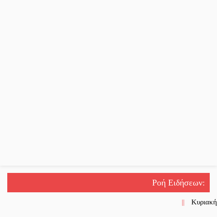
Ροή Ειδήσεων
:
||
Κυριακή 