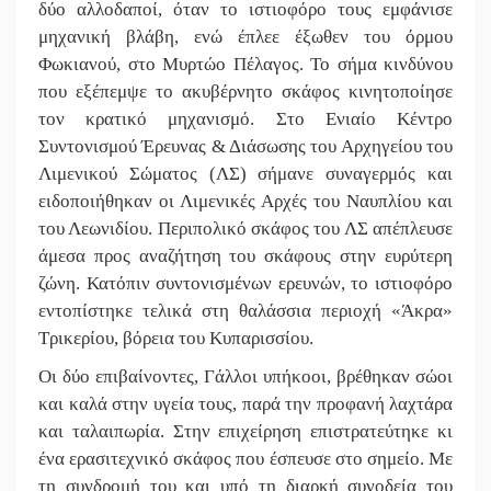
||
Και ο Π.
δύο αλλοδαποί, όταν το ιστιοφόρο τους εμφάνισε
μηχανική βλάβη, ενώ έπλεε έξωθεν του όρμου
||
Εντολή δ
Φωκιανού, στο Μυρτώο Πέλαγος. Το σήμα κινδύνου
||
Ασίστ στ
που εξέπεμψε το ακυβέρνητο σκάφος κινητοποίησε
τον κρατικό μηχανισμό. Στο Ενιαίο Κέντρο
||
Στον Μα
Συντονισμού Έρευνας & Διάσωσης του Αρχηγείου του
Λιμενικού Σώματος (ΛΣ) σήμανε συναγερμός και
||
Προληπτι
ειδοποιήθηκαν οι Λιμενικές Αρχές του Ναυπλίου και
||
Στα «σπλ
του Λεωνιδίου. Περιπολικό σκάφος του ΛΣ απέπλευσε
άμεσα προς αναζήτηση του σκάφους στην ευρύτερη
||
Εκδηλώσ
ζώνη. Κατόπιν συντονισμένων ερευνών, το ιστιοφόρο
||
Νεκρή κο
εντοπίστηκε τελικά στη θαλάσσια περιοχή «Άκρα»
Τρικερίου, βόρεια του Κυπαρισσίου.
Οι δύο επιβαίνοντες, Γάλλοι υπήκοοι, βρέθηκαν σώοι
και καλά στην υγεία τους, παρά την προφανή λαχτάρα
και ταλαιπωρία. Στην επιχείρηση επιστρατεύτηκε κι
ένα ερασιτεχνικό σκάφος που έσπευσε στο σημείο. Με
τη συνδρομή του και υπό τη διαρκή συνοδεία του