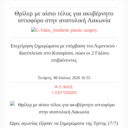
||
Στον κατ
Θρίλερ με αίσιο τέλος για ακυβέρνητο
||
Πολύποδε
ιστιοφόρο στην ανατολική Λακωνία
||
Τι αποκα
||
Στη φάκα
Επιχείρηση ξημερώματα με επέμβαση του Λιμενικού -
||
Δεν χαλα
Κατέπλευσε στο Κυπαρίσσι, σώοι οι 2 Γάλλοι
επιβαίνοντες
||
Κατεβαίν
||
Δημοσιεύ
Τετάρτη, 08 Ιούλιος 2026 16:55
||
Υπάλληλο
E-MAIL
ΕΚΤΥΠΩΣΗ
||
Φως σε μ
||
Υπερηφάν
||
Εντοπισμ
Ώρες αγωνίας έζησαν τα ξημερώματα της Τρίτης (7/7)