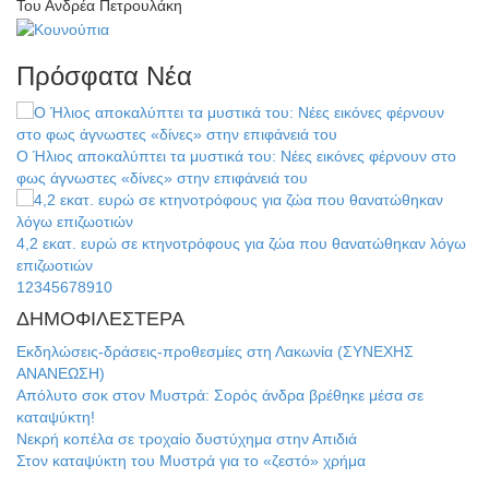
Του Ανδρέα Πετρουλάκη
Πρόσφατα Νέα
Ο Ήλιος αποκαλύπτει τα μυστικά του: Νέες εικόνες φέρνουν στο
φως άγνωστες «δίνες» στην επιφάνειά του
4,2 εκατ. ευρώ σε κτηνοτρόφους για ζώα που θανατώθηκαν λόγω
επιζωοτιών
1
2
3
4
5
6
7
8
9
10
Η ψυχολογία της ανατροπής στο ποδόσφαιρο
ΔΗΜΟΦΙΛΕΣΤΕΡΑ
Εκδηλώσεις-δράσεις-προθεσμίες στη Λακωνία (ΣΥΝΕΧΗΣ
Ένα «ταξίδι» τέχνης και χρωμάτων στη Νεάπολη
ΑΝΑΝΕΩΣΗ)
Απόλυτο σοκ στον Μυστρά: Σορός άνδρα βρέθηκε μέσα σε
Τα Λαγκάδια κρατούν ζωντανή την τέχνη της πέτρας
καταψύκτη!
Νεκρή κοπέλα σε τροχαίο δυστύχημα στην Απιδιά
Στους ρυθμούς της Ελεωνόρας Ζουγανέλη το Σαϊνοπούλειο
Στον καταψύκτη του Μυστρά για το «ζεστό» χρήμα