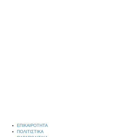
Το δικό σας σχόλιο: Ανοιχτή επιστολή στον δήμαρχο Σπάρτης για
τη λειτουργία του ΚΑΠΗ
Το δικό σας σχόλιο: Παράδειγμα κοινωνικής αναισθησίας
Πού βρίσκεται το ιστορικό κέντρο της Σπάρτης;
ΕΠΙΚΑΙΡΟΤΗΤΑ
ΠΟΛΙΤΙΣΤΙΚΑ