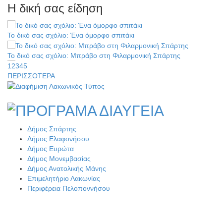
Η δική σας είδηση
Βράβευσε τον Π. Καρρά ο ΑΟ Κροκεών
Τα μετάλλια των Λακωνόπουλων στην Ταιβάν
Το δικό σας σχόλιο: Ένα όμορφο σπιτάκι
Το δικό σας σχόλιο: Μπράβο στη Φιλαρμονική Σπάρτης
1
2
3
4
5
ΠΕΡΙΣΣΟΤΕΡΑ
Το δικό σας σχόλιο: Σύντομη απάντηση σε διθυράμβους για το
παλαιό Δικαστικό Μέγαρο
Τζάμπολ για τρίτη χρονιά στο τουρνουά GNC 3on3 στη Σκάλα
Το δικό σας σχόλιο: Ιερή απόφαση
Δήμος Σπάρτης
Νέο χρηματοδοτικό εργαλείο για αναβάθμιση του οδικού δικτύου
Το δικό σας σχόλιο: Πώς να εμπιστευθείς;
Δήμος Ελαφονήσου
της Πελοποννήσου
Δήμος Ευρώτα
Δήμος Μονεμβασίας
Ο εξωραϊσμός της Πλατείας Ν. Κόσμου και ένας ελλοχεύων
Καθαρίζονται τα ρέματα στις Κροκεές
Δήμος Ανατολικής Μάνης
κίνδυνος
Επιμελητήριο Λακωνίας
Σπατάλη και παρανομία «στραγγίζουν» τη Μάνη
Περιφέρεια Πελοποννήσου
Το δικό σας σχόλιο: «Κύριε πρωθυπουργέ, ντροπή»