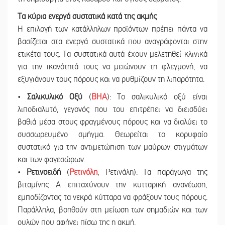
Τα κύρια ενεργά συστατικά κατά της ακμής
Η επιλογή των κατάλληλων προϊόντων πρέπει πάντα να
βασίζεται στα ενεργά συστατικά που αναγράφονται στην
ετικέτα τους. Τα συστατικά αυτά έχουν μελετηθεί κλινικά
για την ικανότητά τους να μειώνουν τη φλεγμονή, να
εξυγιάνουν τους πόρους και να ρυθμίζουν τη λιπαρότητα.
•
Σαλικυλικό Οξύ
(
BHA
): Το σαλικυλικό οξύ είναι
λιποδιαλυτό, γεγονός που του επιτρέπει να διεισδύει
βαθιά μέσα στους φραγμένους πόρους και να διαλύει το
συσσωρευμένο σμήγμα. Θεωρείται το κορυφαίο
συστατικό για την αντιμετώπιση των μαύρων στιγμάτων
και των φαγεσώρων.
•
Ρετινοειδή
(
Ρετινόλη
, Ρετινάλη): Τα παράγωγα της
βιταμίνης Α επιταχύνουν την κυτταρική ανανέωση,
εμποδίζοντας τα νεκρά κύτταρα να φράξουν τους πόρους.
Παράλληλα, βοηθούν στη μείωση των σημαδιών και των
ουλών που αφήνει πίσω της η ακμή.