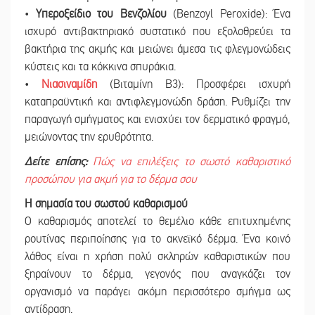
•
Υπεροξείδιο του Βενζολίου
(Benzoyl Peroxide): Ένα
ισχυρό αντιβακτηριακό συστατικό που εξολοθρεύει τα
βακτήρια της ακμής και μειώνει άμεσα τις φλεγμονώδεις
κύστεις και τα κόκκινα σπυράκια.
•
Νιασιναμίδη
(Βιταμίνη Β3): Προσφέρει ισχυρή
καταπραϋντική και αντιφλεγμονώδη δράση. Ρυθμίζει την
παραγωγή σμήγματος και ενισχύει τον δερματικό φραγμό,
μειώνοντας την ερυθρότητα.
Δείτε επίσης:
Πώς να επιλέξεις το σωστό καθαριστικό
προσώπου για ακμή για το δέρμα σου
Η σημασία του σωστού καθαρισμού
Ο καθαρισμός αποτελεί το θεμέλιο κάθε επιτυχημένης
ρουτίνας περιποίησης για το ακνεϊκό δέρμα. Ένα κοινό
λάθος είναι η χρήση πολύ σκληρών καθαριστικών που
ξηραίνουν το δέρμα, γεγονός που αναγκάζει τον
οργανισμό να παράγει ακόμη περισσότερο σμήγμα ως
αντίδραση.