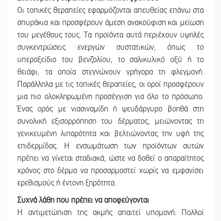
Οι τοπικές θεραπείες εφαρμόζονται απευθείας επάνω στα
σπυράκια και προσφέρουν άμεση ανακούφιση και μείωση
του μεγέθους τους. Τα προϊόντα αυτά περιέχουν υψηλές
συγκεντρώσεις ενεργών συστατικών, όπως το
υπεροξείδιο του βενζολίου, το σαλικυλικό οξύ ή το
θειάφι, τα οποία στεγνώνουν γρήγορα τη φλεγμονή.
Παράλληλα με τις τοπικές θεραπείες, οι οροί προσφέρουν
μια πιο ολοκληρωμένη προσέγγιση για όλο το πρόσωπο.
Ένας ορός με νιασιναμίδη ή ψευδάργυρο βοηθά στη
συνολική εξισορρόπηση του δέρματος, μειώνοντας τη
γενικευμένη λιπαρότητα και βελτιώνοντας την υφή της
επιδερμίδας. Η ενσωμάτωση των προϊόντων αυτών
πρέπει να γίνεται σταδιακά, ώστε να δοθεί ο απαραίτητος
χρόνος στο δέρμα να προσαρμοστεί χωρίς να εμφανίσει
ερεθισμούς ή έντονη ξηρότητα.
Συχνά λάθη που πρέπει να αποφεύγονται
Η αντιμετώπιση της ακμής απαιτεί υπομονή. Πολλοί