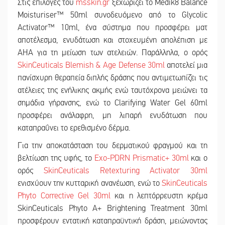
Στις επιλογές του
msskin.gr
ξεχωρίζει το Medik8 Balance
Moisturiser™ 50ml συνοδευόμενο από το Glycolic
Activator™ 10ml, ένα σύστημα που προσφέρει ματ
αποτέλεσμα, ενυδάτωση και στοχευμένη απολέπιση με
AHA για τη μείωση των ατελειών. Παράλληλα, ο ορός
SkinCeuticals Blemish & Age Defense 30ml
αποτελεί μια
πανίσχυρη θεραπεία διπλής δράσης που αντιμετωπίζει τις
ατέλειες της ενήλικης ακμής ενώ ταυτόχρονα μειώνει τα
σημάδια γήρανσης, ενώ το Clarifying Water Gel 60ml
προσφέρει ανάλαφρη, μη λιπαρή ενυδάτωση που
καταπραΰνει το ερεθισμένο δέρμα.
Για την αποκατάσταση του δερματικού φραγμού και τη
βελτίωση της υφής, το
Exo-PDRN Prismatic+ 30ml
και ο
ορός
SkinCeuticals Retexturing Activator 30ml
ενισχύουν την κυτταρική ανανέωση, ενώ το
SkinCeuticals
Phyto Corrective Gel 30ml
και η λεπτόρρευστη κρέμα
SkinCeuticals Phyto A+ Brightening Treatment 30ml
προσφέρουν εντατική καταπραϋντική δράση, μειώνοντας