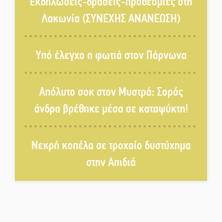
Εκδηλώσεις-δράσεις-προθεσμίες στη
γεννιέται στις όχθες του ποταμού
Λακωνία (ΣΥΝΕΧΗΣ ΑΝΑΝΕΩΣΗ)
στο Καστόρειο
Τα ζάρια παίρνουν «φωτιά» στην
Υπό έλεγχο η φωτιά στον Πάρνωνα
Άρνα: Στήνεται το 3ο Τουρνουά
Τάβλι
Απόλυτο σοκ στον Μυστρά: Σορός
Αυθεντικό γλέντι με «Γιορτή
άνδρα βρέθηκε μέσα σε καταψύκτη!
Βραστού» στη Σοχά
Νεκρή κοπέλα σε τροχαίο δυστύχημα
Το τελεφερίκ της Μονεμβασιάς
στο τραπέζι του δημόσιου
στην Απιδιά
διαλόγου
Πολιτισμός και παράδοση δίνουν
ραντεβού στην Αγόριανη