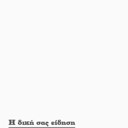
Η Σοχά ετοιμάζεται για ένα
δυναμικό καλοκαιρινό party
Διακοπή μαθημάτων στο
Ματάλειο Κολυμβητήριο την
εβδομάδα του
Δεκαπενταύγουστου
Από Λιβύη είχαν ξεκινήσει οι
μετανάστες που
περισυνελέγησαν στο Ταίναρο
Διακοπή ρεύματος στην Πελλάνα
Η δική σας είδηση