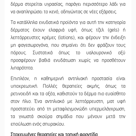
δέρμα στερείται υγρασίας, παράγει περισσότερο λάδι για
να αναπληρώσει το κενό, οδηγώντας σε νέες εξάρσεις.
Τα κατάλληλα ενυδατικά προϊόντα για αυτή την κατηγορία
δέρματος έχουν ελαφριά υφή, όπως τζελ (gels) ή
λεπτόρρευστες κρέμες (lotions), και φέρουν την ένδειξη
μη φαγεσωρογόνα, που σημαίνει ότι δεν φράζουν τους
πόρους. Συστατικά όπως το υαλουρονικό οξύ
προσφέρουν βαθιά ενυδάτωση χωρίς να προσθέτουν
λιπαρότητα.
Επιπλέον, η καθημερινή αντηλιακή προστασία είναι
υποχρεωτική. Πολλές θεραπείες ακμής, όπως τα
ρετινοειδή και τα οξέα, καθιστούν το δέρμα πιο ευαίσθητο
στον ήλιο. Ένα αντηλιακό με λεπτόρρευστη, ματ υφή
προστατεύει από τη μεταφλεγμονώδη υπερμελάγχρωση,
τα γνωστά σκούρα σημάδια που μένουν μετά την
επούλωση ενός σπυρακίου.
Στοχευμένες θεραπείες και τοπική φροντίδα