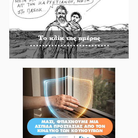
Το κλίκ της ημέρας
Του Ανδρέα Πετρουλάκη