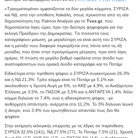
«Τραυματισμένα» εμφανίζονται τα δύο μεγάλα κόμματα, ΣΥΡΙΖΑ
και ΝΔ, από την υπόθεση Χαϊκάλη, όπως προκύπτει από τη νέα
δημοσκόπηση της Palmos Analysis για το
Tvxs.gr
, που
δημοσιεύεται λίγες ώρες πριν την δεύτερη ψηφοφορία για την
εκλογή Προέδρου της Δημοκρατίας. Tα ποσοστά τους
καταγράφουν μείωση, με μεγαλύτερη να είναι αυτή του ΣΥΡΙΖΑ,
και η μεταξύ τους διαφορά περιορίζεται στις πέντε από τις έξι
μονάδες που ήταν στην προηγούμενη μέτρηση, πριν από λίγες
ημέρες. Η πτώση σε μεγάλο βαθμό οφείλεται στην άνοδο των
αναποφάσιστων ενώ οριακή άνοδο καταγράφει και το Ποτάμι.
Ειδικότερα στην πρόθεση ψήφου ο ΣΥΡΙΖΑ συγκεντρώνει 26,3%
και η ΝΔ 21,3%. Τρίτο κόμμα είναι το Ποτάμι με 5,1% και
ακολουθούν η Χρυσή Αυγή με 5%, το ΚΚΕ με 4,9%, οι Ανεξάρτητοι
Έλληνες με 3,5%, το ΠΑΣΟΚ με 3,5% και η ΑΝΤΑΡΣΥΑ 1,4%. Άλλο
κόμμα δηλώνει το 7,4%, ενώ η αδιευκρίνιστη ψήφος -με
αυθόρμητη απάντηση- ανέρχεται στο 11,2%. Το 3% δηλώνει λευκό
ή άκυρο, ενώ 3,4% των ερωτηθέντων απαντάει πως δεν θα
ψηφίσει.
Στην εκτίμηση εκλογικής επιρροής με τις έδρες σε παρένθεση:
ΣΥΡΙΖΑ 32,5% (141), ΝΔ 27,5% (77), Το Ποτάμι 7,5% (21), Χρυσή