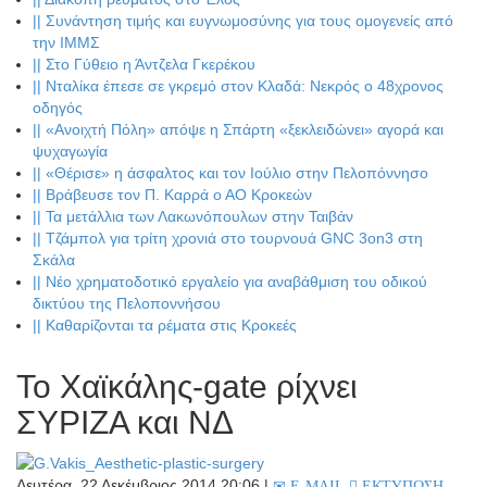
||
Συνάντηση τιμής και ευγνωμοσύνης για τους ομογενείς από
την ΙΜΜΣ
||
Στο Γύθειο η Άντζελα Γκερέκου
||
Νταλίκα έπεσε σε γκρεμό στον Κλαδά: Νεκρός ο 48χρονος
οδηγός
||
«Ανοιχτή Πόλη» απόψε η Σπάρτη «ξεκλειδώνει» αγορά και
ψυχαγωγία
||
«Θέρισε» η άσφαλτος και τον Ιούλιο στην Πελοπόννησο
||
Βράβευσε τον Π. Καρρά ο ΑΟ Κροκεών
||
Τα μετάλλια των Λακωνόπουλων στην Ταιβάν
||
Τζάμπολ για τρίτη χρονιά στο τουρνουά GNC 3on3 στη
Σκάλα
||
Νέο χρηματοδοτικό εργαλείο για αναβάθμιση του οδικού
δικτύου της Πελοποννήσου
||
Καθαρίζονται τα ρέματα στις Κροκεές
Το Χαϊκάλης-gate ρίχνει
ΣΥΡΙΖΑ και ΝΔ
Δευτέρα, 22 Δεκέμβριος 2014 20:06
|
E-MAIL
ΕΚΤΥΠΩΣΗ