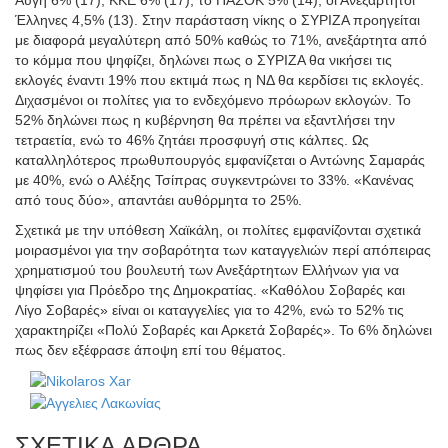
Αυγή 6% (17), ΚΚΕ 6% (17), το ΠΑΣΟΚ 5% (14), οι Ανεξάρτητοι
Έλληνες 4,5% (13). Στην παράσταση νίκης ο ΣΥΡΙΖΑ προηγείται
με διαφορά μεγαλύτερη από 50% καθώς το 71%, ανεξάρτητα από
το κόμμα που ψηφίζει, δηλώνει πως ο ΣΥΡΙΖΑ θα νικήσει τις
εκλογές έναντι 19% που εκτιμά πως η ΝΔ θα κερδίσει τις εκλογές.
Διχασμένοι οι πολίτες για το ενδεχόμενο πρόωρων εκλογών. Το
52% δηλώνει πως η κυβέρνηση θα πρέπει να εξαντλήσει την
τετραετία, ενώ το 46% ζητάει προσφυγή στις κάλπες. Ως
καταλληλότερος πρωθυπουργός εμφανίζεται ο Αντώνης Σαμαράς
με 40%, ενώ ο Αλέξης Τσίπρας συγκεντρώνει το 33%. «Κανένας
από τους δύο», απαντάει αυθόρμητα το 25%.
Σχετικά με την υπόθεση Χαϊκάλη, οι πολίτες εμφανίζονται σχετικά
μοιρασμένοι για την σοβαρότητα των καταγγελιών περί απόπειρας
χρηματισμού του βουλευτή των Ανεξάρτητων Ελλήνων για να
ψηφίσει για Πρόεδρο της Δημοκρατίας. «Καθόλου Σοβαρές και
Λίγο Σοβαρές» είναι οι καταγγελίες για το 42%, ενώ το 52% τις
χαρακτηρίζει «Πολύ Σοβαρές και Αρκετά Σοβαρές». Το 6% δηλώνει
πως δεν εξέφρασε άποψη επί του θέματος.
ΣΧΕΤΙΚΑ ΑΡΘΡΑ