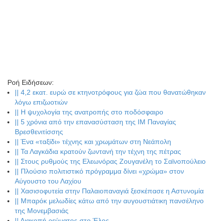
Ροή Ειδήσεων
:
||
4,2 εκατ. ευρώ σε κτηνοτρόφους για ζώα που θανατώθηκαν
λόγω επιζωοτιών
||
Η ψυχολογία της ανατροπής στο ποδόσφαιρο
||
5 χρόνια από την επανασύσταση της ΙΜ Παναγίας
Βρεσθενιτίσσης
||
Ένα «ταξίδι» τέχνης και χρωμάτων στη Νεάπολη
||
Τα Λαγκάδια κρατούν ζωντανή την τέχνη της πέτρας
||
Στους ρυθμούς της Ελεωνόρας Ζουγανέλη το Σαϊνοπούλειο
||
Πλούσιο πολιτιστικό πρόγραμμα δίνει «χρώμα» στον
Αύγουστο του Λαχίου
||
Χασισοφυτεία στην Παλαιοπαναγιά ξεσκέπασε η Αστυνομία
||
Μπαρόκ μελωδίες κάτω από την αυγουστιάτικη πανσέληνο
της Μονεμβασιάς
||
Διακοπή ρεύματος στο Έλος