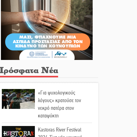
Πρόσφατα Νέα
«Για ψυχολογικούς
λόγους» κρατούσε τον
νεκρό πατέρα στον
καταψύκτη
Kastoras River Festival