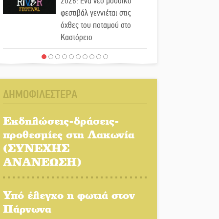
2026: Ένα νέο μουσικό
φεστιβάλ γεννιέται στις
όχθες του ποταμού στο
Καστόρειο
Τα ζάρια παίρνουν «φωτιά»
στην Άρνα: Στήνεται το 3ο
Τουρνουά Τάβλι
ΔΗΜΟΦΙΛΕΣΤΕΡΑ
Αυθεντικό γλέντι με «Γιορτή
Βραστού» στη Σοχά
Εκδηλώσεις-δράσεις-
προθεσμίες στη Λακωνία
(ΣΥΝΕΧΗΣ
Το τελεφερίκ της
Μονεμβασιάς στο τραπέζι
ΑΝΑΝΕΩΣΗ)
του δημόσιου διαλόγου
Υπό έλεγχο η φωτιά στον
Πολιτισμός και παράδοση
δίνουν ραντεβού στην
Πάρνωνα