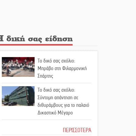
Λακε-Δαιμονικά: Το
κυπαρίσσι του Μυστρά που
φύτρωσε από μια
ξεχασμένη προφητεία
Η δική σας είδηση
Κλήρωσε για τον Αστέρα
Βλαχιώτη στη Γ’ Εθνική
Το δικό σας σχόλιο:
Οδύνη στην Απιδιά για τον
Μπράβο στη Φιλαρμονική
χαμό της 29χρονης Ελένης
Σπάρτης
σε τροχαίο
Το δικό σας σχόλιο:
«Σφραγίδα» έργου και
Σύντομη απάντηση σε
απολογισμού στο
διθυράμβους για το παλαιό
Παναρκαδικό από τον Κυρ.
Δικαστικό Μέγαρο
Διαμαντάκο
Το δικό σας σχόλιο: Ιερή
ΠΕΡΙΣΣΟΤΕΡΑ
Μια «χρυσή» ελαιοκομική
απόφαση