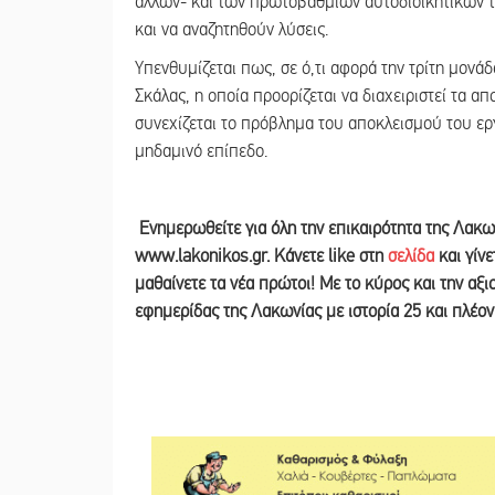
άλλων- και των πρωτοβάθμιων αυτοδιοικητικών τ
και να αναζητηθούν λύσεις.
Υπενθυμίζεται πως, σε ό,τι αφορά την τρίτη μονά
Σκάλας, η οποία προορίζεται να διαχειριστεί τα α
συνεχίζεται το πρόβλημα του αποκλεισμού του ερ
μηδαμινό επίπεδο.
Ε
νημερωθείτε για όλη την επικαιρότητα της Λακω
www.lakonikos.gr. Κάνετε like στη
σελίδα
και γίν
μαθαίνετε τα νέα πρώτοι! Με το κύρος και την αξ
εφημερίδας της Λακωνίας με ιστορία 25 και πλέο