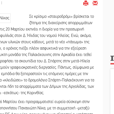
|
Σε κρίσιμο «σταυροδρόμι» βρίσκεται το
ζήτημα της διαχείρισης απορριμμάτων
ις 20 Μαρτίου εκπνέει η διορία για την προσωρινή
υλλιάς στον Δ. Ήλιδας του νομού Ηλείας. Ενώ, ακόμα,
ένων υλικών στους κάδους, μετά το νέο «πάγωμα» της
 ο χρόνος πιέζει πλέον ασφυκτικά για την εξεύρεση
υκτη μονάδα της Παλαιόχουνης στην Αρκαδία έχει τεθεί
οφήσει τα σκουπίδια του Δ. Σπάρτης στην μετά-Ηλεία
εμούν γραφειοκρατικές διεργασίες. Πάντως, σύμφωνα με
 εμπόδια θα ξεπεραστούν τις επόμενες ημέρες με την
 «κλειδώσει» το δρομολόγιο Σπάρτη-Παλαιόχουνη για τα
ονται ήδη τα απορρίμματα των Δήμων της Αργολίδας, των
 -εσχάτως- της Κορινθίας.
 16 Μαρτίου έχει προγραμματιστεί ευρεία σύσκεψη στην
οποννήσου Παναγιώτη Νίκα, με τη συμμετοχή -μεταξύ