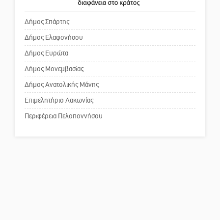
χρωμάτων στη Νεάπολη
πρωθυπουργέ, ντροπή»
Δήμος Σπάρτης
Δήμος Ελαφονήσου
Το δικό σας σχόλιο: Ανοιχτή
επιστολή στον δήμαρχο Σπάρτης
Δήμος Ευρώτα
για τη λειτουργία του ΚΑΠΗ
Δήμος Μονεμβασίας
Δήμος Ανατολικής Μάνης
Το δικό σας σχόλιο: Παράδειγμα
κοινωνικής αναισθησίας
Επιμελητήριο Λακωνίας
Περιφέρεια Πελοποννήσου
Πού βρίσκεται το ιστορικό
κέντρο της Σπάρτης;