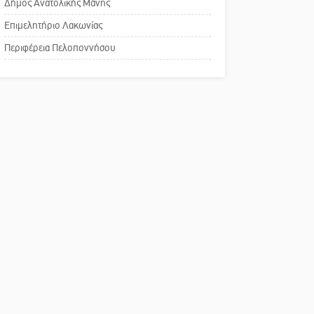
του ΚΑΠΗ
Δήμος Ανατολικής Μάνης
Επιμελητήριο Λακωνίας
Το δικό σας σχόλιο:
Περιφέρεια Πελοποννήσου
Παράδειγμα κοινωνικής
αναισθησίας
Πού βρίσκεται το ιστορικό
κέντρο της Σπάρτης;