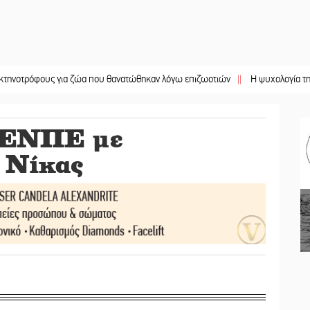
ους για ζώα που θανατώθηκαν λόγω επιζωοτιών
||
Η ψυχολογία της ανατροπή
ς ΕΝΠΕ με
 Νίκας