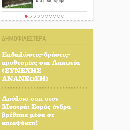
στο ποδόσφαιρο
Ένα «ταξίδι» τέχνης και
χρωμάτων στη Νεάπολη
ΔΗΜΟΦΙΛΕΣΤΕΡΑ
Τα Λαγκάδια κρατούν
ζωντανή την τέχνη της
Εκδηλώσεις-δράσεις-
πέτρας
προθεσμίες στη Λακωνία
(ΣΥΝΕΧΗΣ
Στους ρυθμούς της
Ελεωνόρας Ζουγανέλη το
ΑΝΑΝΕΩΣΗ)
Σαϊνοπούλειο
Απόλυτο σοκ στον
Πλούσιο πολιτιστικό
πρόγραμμα δίνει «χρώμα»
Μυστρά: Σορός άνδρα
στον Αύγουστο του Λαχίου
βρέθηκε μέσα σε
καταψύκτη!
Χασισοφυτεία στην