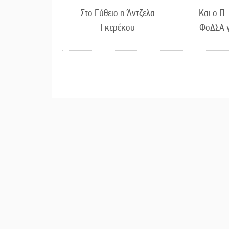
Στο Γύθειο η Άντζελα
Και ο Π.
Γκερέκου
ΦοΔΣΑ γ