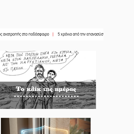
ς στο ποδόσφαιρο
||
5 χρόνια από την επανασύσταση της ΙΜ Παναγίας Βρεσθεν
Το κλίκ της ημέρας
Του Ανδρέα Πετρουλάκη