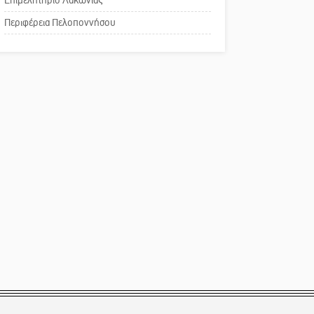
Το δικό σας σχόλιο:
Περιφέρεια Πελοποννήσου
Παράδειγμα κοινωνικής
αναισθησίας
Πού βρίσκεται το ιστορικό
κέντρο της Σπάρτης;