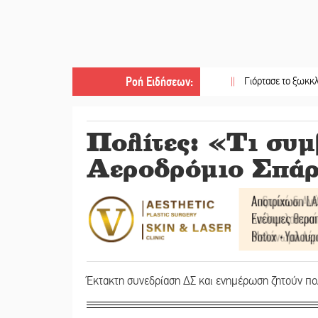
Ροή Ειδήσεων
:
||
Γιόρτασε το ξωκκλήσι της Αγ
Πολίτες: «Τι συμβ
Αεροδρόμιο Σπάρ
Έκτακτη συνεδρίαση ΔΣ και ενημέρωση ζητούν πολ