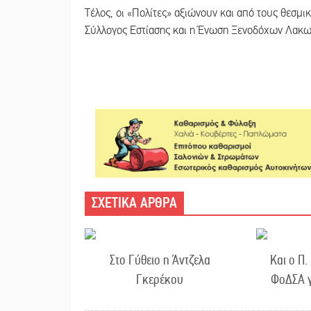
Τέλος, οι «Πολίτες» αξιώνουν και από τους θεσμ
Σύλλογος Εστίασης και η Ένωση Ξενοδόχων Λακω
ΣΧΕΤΙΚΑ ΑΡΘΡΑ
Στο Γύθειο η Άντζελα
Και ο Π.
Γκερέκου
ΦοΔΣΑ γ