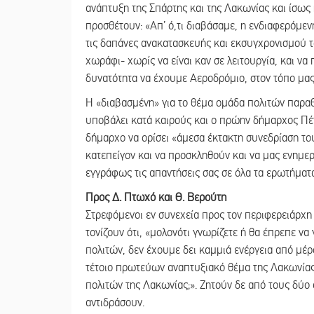
ανάπτυξη της Σπάρτης και της Λακωνίας και ίσως 
προσθέτουν: «Απ’ ό,τι διαβάσαμε, η ενδιαφερόμενη
τις δαπάνες ανακατασκευής και εκσυγχρονισμού 
χωράφι- χωρίς να είναι καν σε λειτουργία, και να
δυνατότητα να έχουμε Αεροδρόμιο, στον τόπο μα
Η «διαβασμένη» για το θέμα ομάδα πολιτών παραθ
υποβάλει κατά καιρούς και ο πρώην δήμαρχος Πέτ
δήμαρχο να ορίσει «άμεσα έκτακτη συνεδρίαση τ
κατεπείγον και να προσκληθούν και να μας ενημε
εγγράφως τις απαντήσεις σας σε όλα τα ερωτήματ
Προς Δ. Πτωχό και Θ. Βερούτη
Στρεφόμενοι εν συνεχεία προς τον περιφερειάρχη
τονίζουν ότι, «μολονότι γνωρίζετε ή θα έπρεπε να
πολιτών, δεν έχουμε δει καμμιά ενέργεια από μέρ
τέτοιο πρωτεύων αναπτυξιακό θέμα της Λακωνίας
πολιτών της Λακωνίας;». Ζητούν δε από τους δύο
αντιδράσουν.