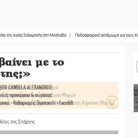
ίας Σολομονής στη Μιτάτοβα
||
Ποδοσφαιρικό αντάμωμα για τους Κοκκινοραχί
αίνει με το
της;»
ίτες της Σπάρτης