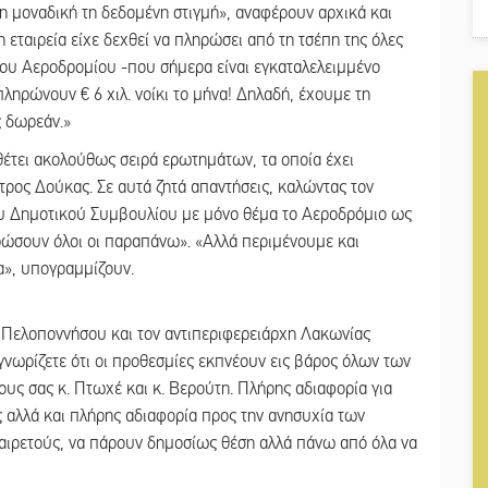
η μοναδική τη δεδομένη στιγμή», αναφέρουν αρχικά και
 εταιρεία είχε δεχθεί να πληρώσει από τη τσέπη της όλες
του Αεροδρομίου -που σήμερα είναι εγκαταλελειμμένο
 πληρώνουν € 6 χιλ. νοίκι το μήνα! Δηλαδή, έχουμε τη
ς δωρεάν.»
έτει ακολούθως σειρά ερωτημάτων, τα οποία έχει
ρος Δούκας. Σε αυτά ζητά απαντήσεις, καλώντας τον
ου Δημοτικού Συμβουλίου με μόνο θέμα το Αεροδρόμιο ως
ρώσουν όλοι οι παραπάνω». «Αλλά περιμένουμε και
α», υπογραμμίζουν.
 Πελοποννήσου και τον αντιπεριφερειάρχη Λακωνίας
 γνωρίζετε ότι οι προθεσμίες εκπνέουν εις βάρος όλων των
ους σας κ. Πτωχέ και κ. Βερούτη. Πλήρης αδιαφορία για
 αλλά και πλήρης αδιαφορία προς την ανησυχία των
 αιρετούς, να πάρουν δημοσίως θέση αλλά πάνω από όλα να