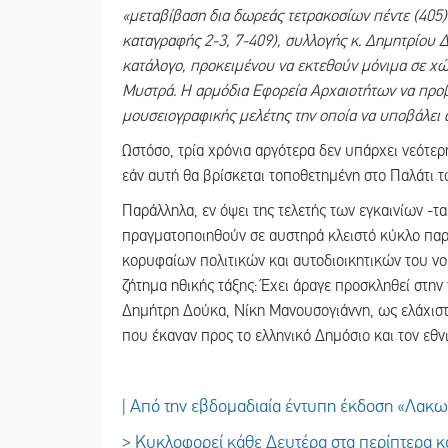
«μεταβίβαση δια δωρεάς τετρακοσίων πέντε (405)
καταγραφής 2-3, 7-409), συλλογής κ. Δημητρίου
κατάλογο, προκειμένου να εκτεθούν μόνιμα σε χ
Μυστρά. Η αρμόδια Εφορεία Αρχαιοτήτων να προβε
μουσειογραφικής μελέτης την οποία να υποβάλε
Ωστόσο, τρία χρόνια αργότερα δεν υπάρχει νεότερ
εάν αυτή θα βρίσκεται τοποθετημένη στο Παλάτι τ
Παράλληλα, εν όψει της τελετής των εγκαινίων -
πραγματοποιηθούν σε αυστηρά κλειστό κύκλο πα
κορυφαίων πολιτικών και αυτοδιοικητικών του νο
ζήτημα ηθικής τάξης: Έχει άραγε προσκληθεί στην
Δημήτρη Δούκα, Νίκη Μανουσογιάννη, ως ελάχιστ
που έκαναν προς το ελληνικό Δημόσιο και τον εθνι
| Από την εβδομαδιαία έντυπη έκδοση «Λακ
> Κυκλοφορεί κάθε Δευτέρα στα περίπτερα κα