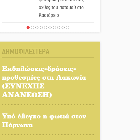
όχθες του ποταμού στο
Καστόρειο
Τα ζάρια παίρνουν «φωτιά»
στην Άρνα: Στήνεται το 3ο
Τουρνουά Τάβλι
ΔΗΜΟΦΙΛΕΣΤΕΡΑ
Αυθεντικό γλέντι με «Γιορτή
Βραστού» στη Σοχά
Εκδηλώσεις-δράσεις-
προθεσμίες στη Λακωνία
(ΣΥΝΕΧΗΣ
Το τελεφερίκ της
Μονεμβασιάς στο τραπέζι
ΑΝΑΝΕΩΣΗ)
του δημόσιου διαλόγου
Υπό έλεγχο η φωτιά στον
Πολιτισμός και παράδοση
δίνουν ραντεβού στην
Πάρνωνα
Αγόριανη