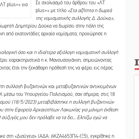
Σε σχολιασμό του άρθρου του «ΛΤ
plus+» με τίτλο
«Στα αζήτητα η δωρεά
της νομισματικής συλλογής Δ. Δούκα;»
,
 δωρητή Δημητρίου Δούκα να δωρίσει στην πόλη της
ενη από εκατοντάδες αρχαία νομίσματα, προχώρησε η
ολογική όσο και η ιδιαίτερα αξιόλογη νομισματική συλλογή
έρει χαρακτηριστικά η κ. Μανουσογιάννη, σημειώνοντας
νοντας έτσι την ξεκάθαρη πρόθεσή της να φέρει εις πέρας
τη συλλογή βυζαντινών και μεταβυζαντινών αντικειμένων
 μέσω του Υπουργείου Πολιτισμού, σαν σήμερα, στις 18
σμού (18/5/2023) μεταβιβάστηκε η συλλογή βυζαντινών
ου στην Εφορεία Αρχαιοτήτων Λακωνίας για μόνιμη έκθεση
σύζυγός μου δεν πρόλαβε να τα δει... Ελπίζω εγώ να
ε στη «Διαύγεια» (ΑΔΑ: 6ΚΖΑ4653Π4-ΙΞ5), εγκρίθηκε η