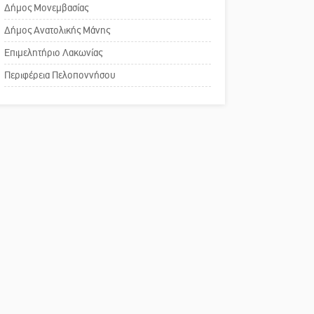
Δήμος Μονεμβασίας
αναισθησίας
Μισθός: Το στοίχημα των
Δήμος Ανατολικής Μάνης
1.500 ευρώ
Πού βρίσκεται το ιστορικό
Επιμελητήριο Λακωνίας
κέντρο της Σπάρτης;
Περιφέρεια Πελοποννήσου
Το δικό σας σχόλιο: Ρύποι