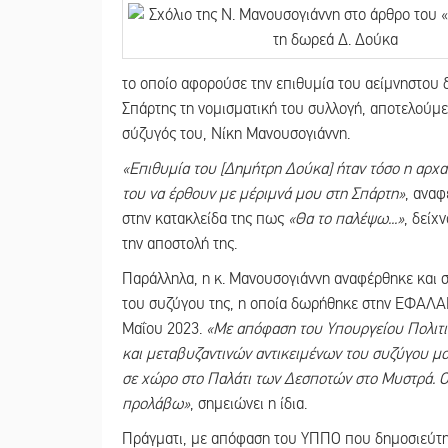
το οποίο αφορούσε την επιθυμία του αείμνηστου
Σπάρτης τη νομισματική του συλλογή, αποτελούμ
σύζυγός του, Νίκη Μανουσογιάννη.
«Επιθυμία του [Δημήτρη Δούκα] ήταν τόσο η αρχαι
του να έρθουν με μέριμνά μου στη Σπάρτη»
, αναφ
στην κατακλείδα της πως
«Θα το παλέψω...»
, δείχ
την αποστολή της.
Παράλληλα, η κ. Μανουσογιάννη αναφέρθηκε και σ
του συζύγου της, η οποία δωρήθηκε στην ΕΦΑΛΑΚ
Μαΐου 2023.
«Με απόφαση του Υπουργείου Πολιτι
και μεταβυζαντινών αντικειμένων του συζύγου μ
σε χώρο στο Παλάτι των Δεσποτών στο Μυστρά. Ο 
προλάβω»
, σημειώνει η ίδια.
Πράγματι, με απόφαση του ΥΠΠΟ που δημοσιεύτηκ