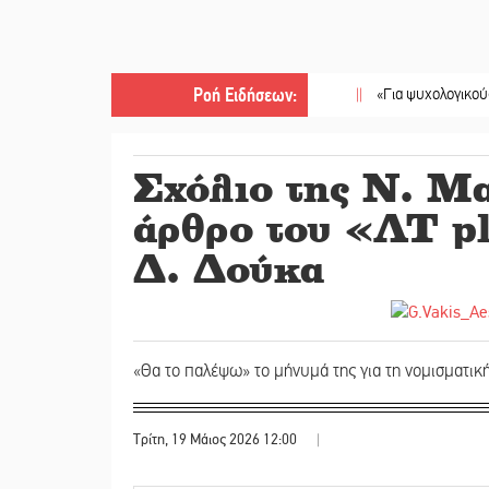
Ροή Ειδήσεων
:
||
«Για ψυχολογικούς λόγους» 
Σχόλιο της Ν. Μα
άρθρο του «ΛΤ pl
Δ. Δούκα
«Θα το παλέψω» το μήνυμά της για τη νομισματικ
Τρίτη, 19 Μάιος 2026 12:00
|