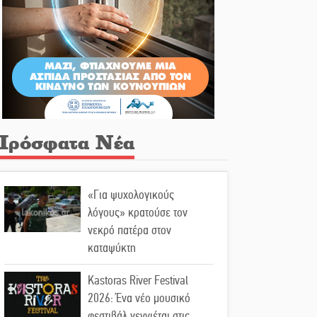
Πρόσφατα Νέα
«Για ψυχολογικούς
λόγους» κρατούσε τον
νεκρό πατέρα στον
καταψύκτη
Kastoras River Festival
2026: Ένα νέο μουσικό
φεστιβάλ γεννιέται στις