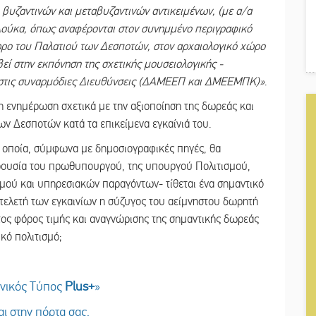
 βυζαντινών και μεταβυζαντινών αντικειμένων, (με α/α
 Δούκα, όπως αναφέρονται στον συνημμένο περιγραφικό
ώρο του Παλατιού των Δεσποτών, στον αρχαιολογικό χώρο
ί στην εκπόνηση της σχετικής μουσειολογικής -
ι στις συναρμόδιες Διευθύνσεις (ΔΑΜΕΕΠ και ΔΜΕΕΜΠΚ)»
.
η ενημέρωση σχετικά με την αξιοποίηση της δωρεάς και
ων Δεσποτών κατά τα επικείμενα εγκαίνιά του.
τα οποία, σύμφωνα με δημοσιογραφικές πηγές, θα
ρουσία του πρωθυπουργού, της υπουργού Πολιτισμού,
μού και υπηρεσιακών παραγόντων- τίθεται ένα σημαντικό
 τελετή των εγκαινίων η σύζυγος του αείμνηστου δωρητή
ος φόρος τιμής και αναγνώρισης της σημαντικής δωρεάς
κό πολιτισμό;
ωνικός Τύπος
Plus
+
»
ι στην πόρτα σας.