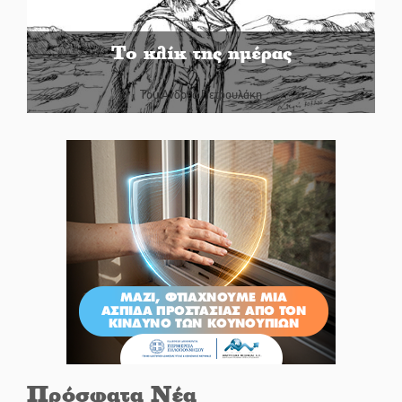
Το κλίκ της ημέρας
Του Ανδρέα Πετρουλάκη
Πρόσφατα Νέα