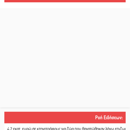
Ροή Ειδήσεων
:
2 εκατ. ευρώ σε κτηνοτρόφους για ζώα που θανατώθηκαν λόγω επιζωοτιών
||