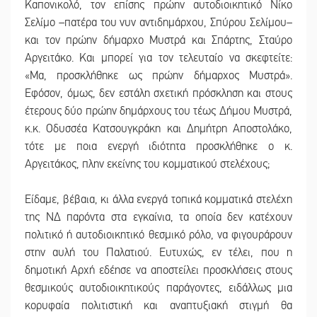
Καπονικολό, τον επίσης πρώην αυτοδιοικητικό Νίκο
Σελίμο –πατέρα του νυν αντιδημάρχου, Σπύρου Σελίμου–
και τον πρώην δήμαρχο Μυστρά και Σπάρτης, Σταύρο
Αργειτάκο. Και μπορεί για τον τελευταίο να σκεφτείτε:
«Μα, προσκλήθηκε ως πρώην δήμαρχος Μυστρά».
Εφόσον, όμως, δεν εστάλη σχετική πρόσκληση και στους
έτερους δύο πρώην δημάρχους του τέως Δήμου Μυστρά,
κ.κ. Οδυσσέα Κατσουγκράκη και Δημήτρη Αποστολάκο,
τότε με ποια ενεργή ιδιότητα προσκλήθηκε ο κ.
Αργειτάκος, πλην εκείνης του κομματικού στελέχους;
Είδαμε, βέβαια, κι άλλα ενεργά τοπικά κομματικά στελέχη
της ΝΔ παρόντα στα εγκαίνια, τα οποία δεν κατέχουν
πολιτικό ή αυτοδιοικητικό θεσμικό ρόλο, να φιγουράρουν
στην αυλή του Παλατιού. Ευτυχώς, εν τέλει, που η
δημοτική Αρχή εδέησε να αποστείλει προσκλήσεις στους
θεσμικούς αυτοδιοικητικούς παράγοντες, ειδάλλως μια
κορυφαία πολιτιστική και αναπτυξιακή στιγμή θα