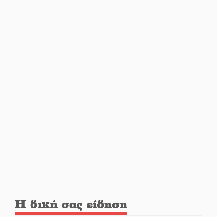
αυγουστιάτικη πανσέληνο της
Μονεμβασιάς
Διακοπή ρεύματος στο Έλος
Στο Γύθειο η Άντζελα Γκερέκου
Νταλίκα έπεσε σε γκρεμό στον
Κλαδά: Νεκρός ο 48χρονος
οδηγός
«Ανοιχτή Πόλη» απόψε η Σπάρτη
«ξεκλειδώνει» αγορά και
Η δική σας είδηση
ψυχαγωγία