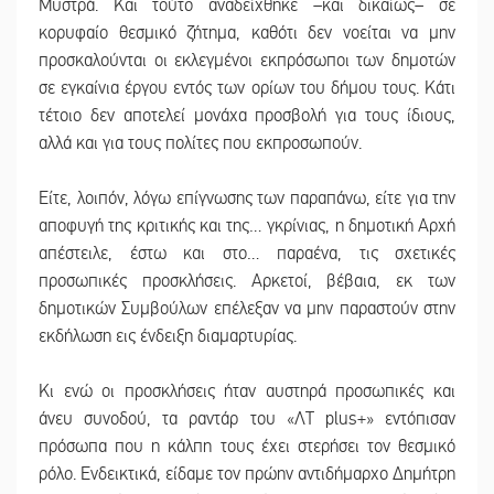
Μυστρά. Και τούτο αναδείχθηκε –και δικαίως– σε
κορυφαίο θεσμικό ζήτημα, καθότι δεν νοείται να μην
προσκαλούνται οι εκλεγμένοι εκπρόσωποι των δημοτών
σε εγκαίνια έργου εντός των ορίων του δήμου τους. Κάτι
τέτοιο δεν αποτελεί μονάχα προσβολή για τους ίδιους,
αλλά και για τους πολίτες που εκπροσωπούν.
Είτε, λοιπόν, λόγω επίγνωσης των παραπάνω, είτε για την
αποφυγή της κριτικής και της… γκρίνιας, η δημοτική Αρχή
απέστειλε, έστω και στο… παραένα, τις σχετικές
προσωπικές προσκλήσεις. Αρκετοί, βέβαια, εκ των
δημοτικών Συμβούλων επέλεξαν να μην παραστούν στην
εκδήλωση εις ένδειξη διαμαρτυρίας.
Κι ενώ οι προσκλήσεις ήταν αυστηρά προσωπικές και
άνευ συνοδού, τα ραντάρ του «ΛΤ plus+» εντόπισαν
πρόσωπα που η κάλπη τους έχει στερήσει τον θεσμικό
ρόλο. Ενδεικτικά, είδαμε τον πρώην αντιδήμαρχο Δημήτρη