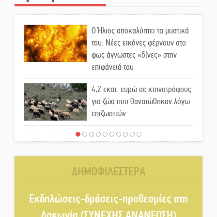
Ο Ήλιος αποκαλύπτει τα μυστικά
του: Νέες εικόνες φέρνουν στο
φως άγνωστες «δίνες» στην
επιφάνειά του
4,2 εκατ. ευρώ σε κτηνοτρόφους
για ζώα που θανατώθηκαν λόγω
επιζωοτιών
Η ψυχολογία της ανατροπής στο
ποδόσφαιρο
ΔΗΜΟΦΙΛΕΣΤΕΡΑ
Ένα «ταξίδι» τέχνης και
χρωμάτων στη Νεάπολη
Εκδηλώσεις-δράσεις-προθεσμίες στη
Λακωνία (ΣΥΝΕΧΗΣ ΑΝΑΝΕΩΣΗ)