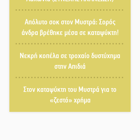
Τα Λαγκάδια κρατούν ζωντανή
την τέχνη της πέτρας
Απόλυτο σοκ στον Μυστρά: Σορός
άνδρα βρέθηκε μέσα σε καταψύκτη!
Στους ρυθμούς της Ελεωνόρας
Ζουγανέλη το Σαϊνοπούλειο
Νεκρή κοπέλα σε τροχαίο δυστύχημα
στην Απιδιά
Πλούσιο πολιτιστικό πρόγραμμα
δίνει «χρώμα» στον Αύγουστο
του Λαχίου
Στον καταψύκτη του Μυστρά για το
«ζεστό» χρήμα
Χασισοφυτεία στην
Παλαιοπαναγιά ξεσκέπασε η
Αστυνομία
Μπαρόκ μελωδίες κάτω από την