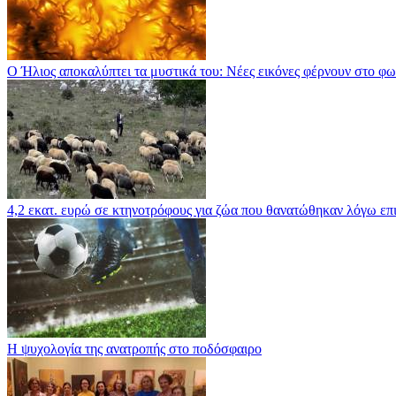
Ο Ήλιος αποκαλύπτει τα μυστικά του: Νέες εικόνες φέρνουν στο φω
4,2 εκατ. ευρώ σε κτηνοτρόφους για ζώα που θανατώθηκαν λόγω επ
Η ψυχολογία της ανατροπής στο ποδόσφαιρο