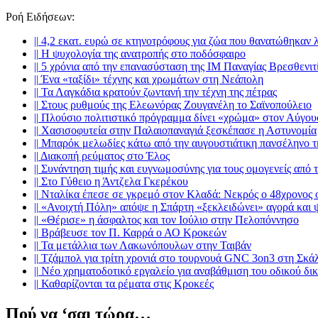
Ροή Ειδήσεων
:
||
4,2 εκατ. ευρώ σε κτηνοτρόφους για ζώα που θανατώθηκαν 
||
Η ψυχολογία της ανατροπής στο ποδόσφαιρο
||
5 χρόνια από την επανασύσταση της ΙΜ Παναγίας Βρεσθενιτ
||
Ένα «ταξίδι» τέχνης και χρωμάτων στη Νεάπολη
||
Τα Λαγκάδια κρατούν ζωντανή την τέχνη της πέτρας
||
Στους ρυθμούς της Ελεωνόρας Ζουγανέλη το Σαϊνοπούλειο
||
Πλούσιο πολιτιστικό πρόγραμμα δίνει «χρώμα» στον Αύγου
||
Χασισοφυτεία στην Παλαιοπαναγιά ξεσκέπασε η Αστυνομία
||
Μπαρόκ μελωδίες κάτω από την αυγουστιάτικη πανσέληνο 
||
Διακοπή ρεύματος στο Έλος
||
Συνάντηση τιμής και ευγνωμοσύνης για τους ομογενείς από
||
Στο Γύθειο η Άντζελα Γκερέκου
||
Νταλίκα έπεσε σε γκρεμό στον Κλαδά: Νεκρός ο 48χρονος 
||
«Ανοιχτή Πόλη» απόψε η Σπάρτη «ξεκλειδώνει» αγορά και 
||
«Θέρισε» η άσφαλτος και τον Ιούλιο στην Πελοπόννησο
||
Βράβευσε τον Π. Καρρά ο ΑΟ Κροκεών
||
Τα μετάλλια των Λακωνόπουλων στην Ταιβάν
||
Τζάμπολ για τρίτη χρονιά στο τουρνουά GNC 3on3 στη Σκά
||
Νέο χρηματοδοτικό εργαλείο για αναβάθμιση του οδικού δι
||
Καθαρίζονται τα ρέματα στις Κροκεές
Πού να ‘σαι τώρα…