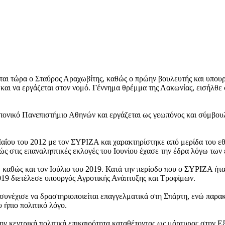
ται τώρα ο Σταύρος Αραχωβίτης, καθώς ο πρώην βουλευτής και υπου
 και να εργάζεται στον νομό. Γέννημα θρέμμα της Λακωνίας, εισήλθε 
ονικό Πανεπιστήμιο Αθηνών και εργάζεται ως γεωπόνος και σύμβουλος
αΐου του 2012 με τον ΣΥΡΙΖΑ και χαρακτηρίστηκε από μερίδα του ε
ώς στις επαναληπτικές εκλογές του Ιουνίου έχασε την έδρα λόγω τ
 καθώς και τον Ιούλιο του 2019. Κατά την περίοδο που ο ΣΥΡΙΖΑ ήτα
2019 διετέλεσε υπουργός Αγροτικής Ανάπτυξης και Τροφίμων.
υνέχισε να δραστηριοποιείται επαγγελματικά στη Σπάρτη, ενώ παρακο
 ήπιο πολιτικό λόγο.
ην κεντρική πολιτική επικαιρότητα καταθέτοντας ως μάρτυρας στην 