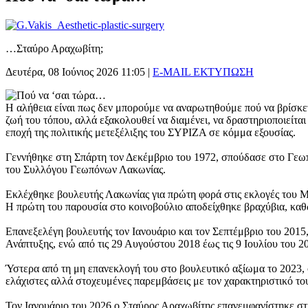
…Σταύρο Αραχωβίτη;
Δευτέρα, 08 Ιούνιος 2026 11:05
|
E-MAIL
ΕΚΤΥΠΩΣΗ
Η αλήθεια είναι πως δεν μπορούμε να αναρωτηθούμε πού να βρίσκε
ζωή του τόπου, αλλά εξακολουθεί να διαμένει, να δραστηριοποιείται
εποχή της πολιτικής μετεξέλιξης του ΣΥΡΙΖΑ σε κόμμα εξουσίας.
Γεννήθηκε στη Σπάρτη τον Δεκέμβριο του 1972, σπούδασε στο Γεωπ
του Συλλόγου Γεωπόνων Λακωνίας.
Εκλέχθηκε βουλευτής Λακωνίας για πρώτη φορά στις εκλογές του Μ
Η πρώτη του παρουσία στο κοινοβούλιο αποδείχθηκε βραχύβια, καθ
Επανεξελέγη βουλευτής τον Ιανουάριο και τον Σεπτέμβριο του 2015,
Ανάπτυξης, ενώ από τις 29 Αυγούστου 2018 έως τις 9 Ιουλίου του 
Ύστερα από τη μη επανεκλογή του στο βουλευτικό αξίωμα το 2023, σ
ελάχιστες αλλά στοχευμένες παρεμβάσεις με τον χαρακτηριστικό του
Τον Ιανουάριο του 2026 ο Σταύρος Αραχωβίτης επανεμφανίστηκε στ