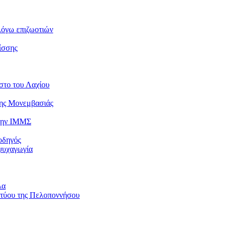
λόγω επιζωοτιών
ίσσης
στο του Λαχίου
της Μονεμβασιάς
 την ΙΜΜΣ
οδηγός
ψυχαγωγία
λα
κτύου της Πελοποννήσου