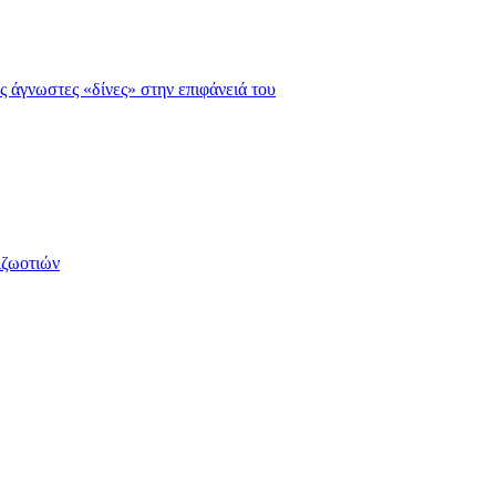
ς άγνωστες «δίνες» στην επιφάνειά του
ιζωοτιών