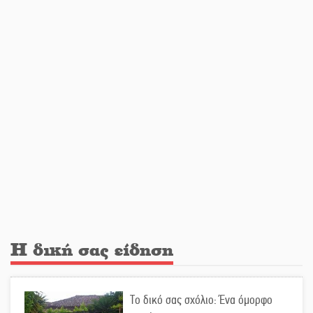
Αμετάβλητος στο «τριάρι» ο
κίνδυνος φωτιάς σε όλη τη
Λακωνία
Εβδομάδα Ομογενών: Κερδισμένη
ουσία ή επικοινωνιακές
εντυπώσεις;
Ελεύθερος ο 55χρονος για την
υπόθεση του Μυστρά
Εκδηλώσεις-δράσεις-προθεσμίες
Η δική σας είδηση
στη Λακωνία (ΣΥΝΕΧΗΣ ΑΝΑΝΕΩΣΗ)
Το δικό σας σχόλιο: Ένα όμορφο