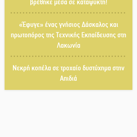
βρέθηκε μέσα σε καταψύκτη!
Δεκαπενταύγουστος στην Πετρίνα:
«Έφυγε» ένας γνήσιος Δάσκαλος και
Αντάμωμα με μουσική, χορό και
παράδοση
πρωτοπόρος της Τεχνικής Εκπαίδευσης στη
Λακωνία
Σωτήρια επέμβαση για ναυτικό
ανοιχτά του Γυθείου
Νεκρή κοπέλα σε τροχαίο δυστύχημα στην
Απιδιά
Αποστολή εξετελέσθη στην Ταϊβάν:
Στη βάση τους τα παγκόσμια
Σπαρτιατόπουλα
«Ρίζες και Ρεύματα» στο
Ξηροκάμπι με Ίκαρη και Ζερβάκη