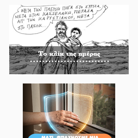
Το κλίκ της ημέρας
Του Ανδρέα Πετρουλάκη