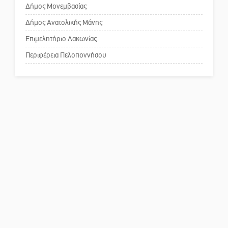
για τη λειτουργία του ΚΑΠΗ
Δήμος Μονεμβασίας
Δήμος Ανατολικής Μάνης
Το δικό σας σχόλιο: Παράδειγμα
κοινωνικής αναισθησίας
Επιμελητήριο Λακωνίας
Περιφέρεια Πελοποννήσου
Πού βρίσκεται το ιστορικό
κέντρο της Σπάρτης;