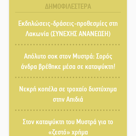
ΔΗΜΟΦΙΛΕΣΤΕΡΑ
«Κλειστά» ανοιχτά προαύλια
στον Δ. Σπάρτης;
Εκδηλώσεις-δράσεις-προθεσμίες στη
Λακωνία (ΣΥΝΕΧΗΣ ΑΝΑΝΕΩΣΗ)
Δεκαπενταύγουστος στην
Πετρίνα: Αντάμωμα με μουσική,
Απόλυτο σοκ στον Μυστρά: Σορός
χορό και παράδοση
άνδρα βρέθηκε μέσα σε καταψύκτη!
Σωτήρια επέμβαση για ναυτικό
ανοιχτά του Γυθείου
Νεκρή κοπέλα σε τροχαίο δυστύχημα
στην Απιδιά
Αποστολή εξετελέσθη στην
Ταϊβάν: Στη βάση τους τα
παγκόσμια Σπαρτιατόπουλα
Στον καταψύκτη του Μυστρά για το
«ζεστό» χρήμα
«Ρίζες και Ρεύματα» στο