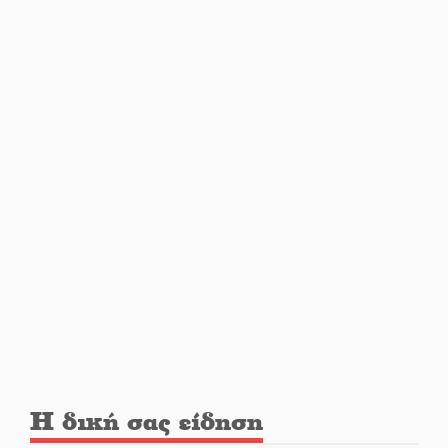
παγκόσμια Σπαρτιατόπουλα
«Ρίζες και Ρεύματα» στο
Ξηροκάμπι με Ίκαρη και
Ζερβάκη
Αμετάβλητος στο «τριάρι» ο
κίνδυνος φωτιάς σε όλη τη
Λακωνία
Εβδομάδα Ομογενών:
Κερδισμένη ουσία ή
επικοινωνιακές εντυπώσεις;
Ελεύθερος ο 55χρονος για την
υπόθεση του Μυστρά
Η δική σας είδηση