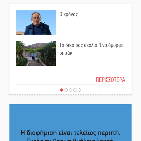
Εκδηλώσεις-δράσεις-
προθεσμίες στη Λακωνία
Ο χρόνος
(ΣΥΝΕΧΗΣ ΑΝΑΝΕΩΣΗ)
Ποδοσφαιρικό αντάμωμα για
τους Κοκκινοραχίτες
Το δικό σας σχόλιο: Ένα όμορφο
σπιτάκι
Μάχης συνέχεια των 310 για τη
Λαϊκή Σπάρτης
Το δικό σας σχόλιο: Μπράβο στη
ΠΕΡΙΣΣΟΤΕΡΑ
Φιλαρμονική Σπάρτης
Στον τελικό του Πρωταθλήματος
Ελλάδας Beach Soccer ο Π.
Το δικό σας σχόλιο: Σύντομη
Μαρτσούκος
απάντηση σε διθυράμβους για το
παλαιό Δικαστικό Μέγαρο
Η Έρη Ρίτσου σχολιάζει τα…
τραγελαφικά των «κληρονόμων»
Το δικό σας σχόλιο: Ιερή