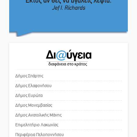
απόφαση
Ο Ήλιος αποκαλύπτει τα μυστικά
του: Νέες εικόνες φέρνουν στο
Το δικό σας σχόλιο: Πώς να
φως άγνωστες «δίνες» στην
εμπιστευθείς;
επιφάνειά του
4,2 εκατ. ευρώ σε κτηνοτρόφους
Ο εξωραϊσμός της Πλατείας Ν.
για ζώα που θανατώθηκαν λόγω
Κόσμου και ένας ελλοχεύων
επιζωοτιών
κίνδυνος
Δήμος Σπάρτης
Δήμος Ελαφονήσου
Το δικό σας σχόλιο: «Κύριε
πρωθυπουργέ, ντροπή»
Δήμος Ευρώτα
Δήμος Μονεμβασίας
Δήμος Ανατολικής Μάνης
Το δικό σας σχόλιο: Ανοιχτή
επιστολή στον δήμαρχο Σπάρτης
Επιμελητήριο Λακωνίας
για τη λειτουργία του ΚΑΠΗ
Περιφέρεια Πελοποννήσου