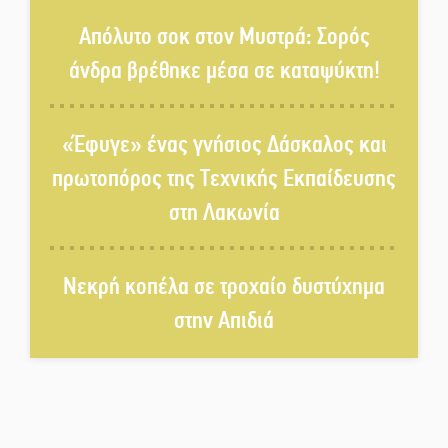
«Έφυγε» ένας γνήσιος Δάσκαλος
Απόλυτο σοκ στον Μυστρά: Σορός
και πρωτοπόρος της Τεχνικής
άνδρα βρέθηκε μέσα σε καταψύκτη!
Εκπαίδευσης στη Λακωνία
«Κλειστά» ανοιχτά προαύλια
«Έφυγε» ένας γνήσιος Δάσκαλος και
στον Δ. Σπάρτης;
πρωτοπόρος της Τεχνικής Εκπαίδευσης
στη Λακωνία
Δεκαπενταύγουστος στην
Πετρίνα: Αντάμωμα με μουσική,
χορό και παράδοση
Νεκρή κοπέλα σε τροχαίο δυστύχημα
Σωτήρια επέμβαση για ναυτικό
στην Απιδιά
ανοιχτά του Γυθείου
Αποστολή εξετελέσθη στην
Ταϊβάν: Στη βάση τους τα