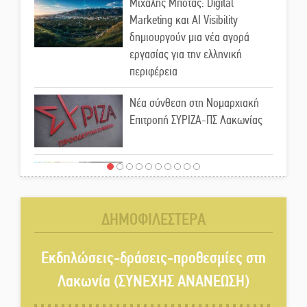
Μιχάλης Μπότας: Digital
Marketing και AI Visibility
δημιουργούν μια νέα αγορά
εργασίας για την ελληνική
περιφέρεια
Νέα σύνθεση στη Νομαρχιακή
Επιτροπή ΣΥΡΙΖΑ-ΠΣ Λακωνίας
«Χάθηκε ένας από τους απλούς,
σπουδαίους ανθρώπους που
κάνουν τον κόσμο λίγο πιο
ΔΗΜΟΦΙΛΕΣΤΕΡΑ
ανθρώπινο»
Χωρίς «διακοπές» η ΕΛΑΣ:
Εκδηλώσεις-δράσεις-προθεσμίες στη
Σάρωσε Πελοπόννησο και
Λακωνία (ΣΥΝΕΧΗΣ ΑΝΑΝΕΩΣΗ)
Λακωνία