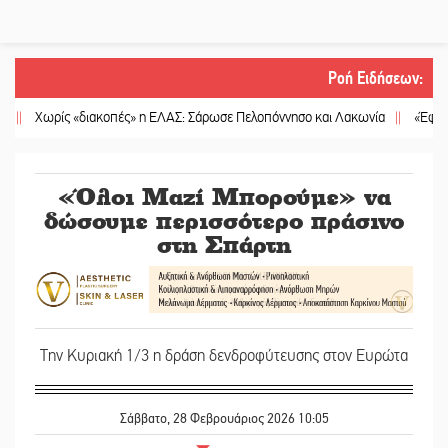
Ροή Ειδήσεων
:
ωρίς «διακοπές» η ΕΛΑΣ: Σάρωσε Πελοπόννησο και Λακωνία
||
«Έφυγε» ένας
«Όλοι Μαζί Μπορούμε» να
δώσουμε περισσότερο πράσινο
στη Σπάρτη
Την Κυριακή 1/3 η δράση δενδροφύτευσης στον Ευρώτα
Σάββατο, 28 Φεβρουάριος 2026 10:05