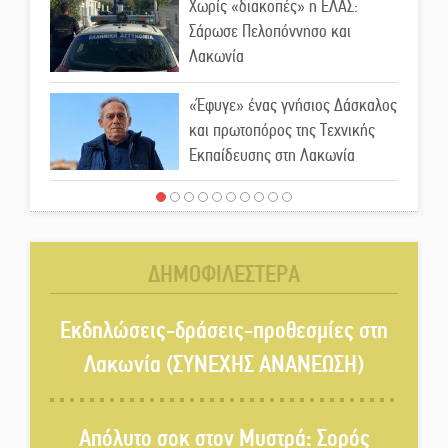
Χωρίς «διακοπές» η ΕΛΑΣ:
Σάρωσε Πελοπόννησο και
Λακωνία
«Έφυγε» ένας γνήσιος Δάσκαλος
και πρωτοπόρος της Τεχνικής
Εκπαίδευσης στη Λακωνία
«Κλειστά» ανοιχτά προαύλια
στον Δ. Σπάρτης;
ΔΗΜΟΦΙΛΕΣΤΕΡΑ
Δεκαπενταύγουστος στην
Πετρίνα: Αντάμωμα με μουσική,
Εκδηλώσεις-δράσεις-προθεσμίες στη
χορό και παράδοση
Λακωνία (ΣΥΝΕΧΗΣ ΑΝΑΝΕΩΣΗ)
Σωτήρια επέμβαση για ναυτικό
ανοιχτά του Γυθείου
Απόλυτο σοκ στον Μυστρά: Σορός