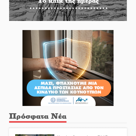
Το κλίκ της ημέρας
Του Ανδρέα Πετρουλάκη
Πρόσφατα Νέα