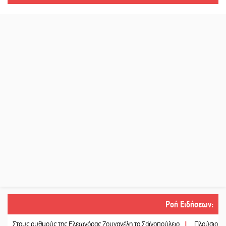
Ροή Ειδήσεων
:
ους ρυθμούς της Ελεωνόρας Ζουγανέλη το Σαϊνοπούλειο
||
Πλούσιο πολιτιστ