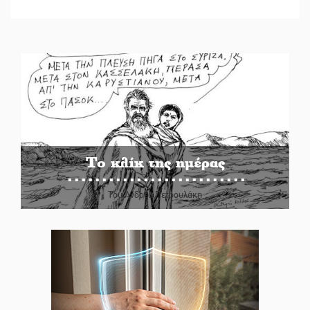
Το κλίκ της ημέρας
Του Ανδρέα Πετρουλάκη