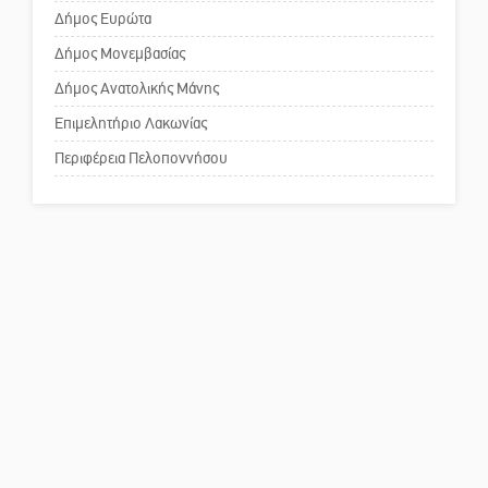
επιστολή στον δήμαρχο Σπάρτης
Δήμος Ευρώτα
για τη λειτουργία του ΚΑΠΗ
Δήμος Μονεμβασίας
Δήμος Ανατολικής Μάνης
Το δικό σας σχόλιο: Παράδειγμα
κοινωνικής αναισθησίας
Επιμελητήριο Λακωνίας
Περιφέρεια Πελοποννήσου
Πού βρίσκεται το ιστορικό
κέντρο της Σπάρτης;