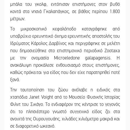
μπάλα του γκολφ, εντόπισαν επιστήμονες στον βυθό
κοντά στα νησιά Γκαλαπάγκος, σε βάθος περίπου 1.800
μέτρων.
Το μικροσκοπικό κεφαλόποδο καταγράφηκε από
υποβρύχιο ερευνητικό όχημα ερευνητικής αποστολής του
Ιδρύματος Κάρολος Δαρβίνος και περιγράφηκε σε μελέτη
που δημοσιεύθηκε στο επιστημονικό περιοδικό Zootaxa
με την ονομασία Microeledone galapagensis. Η
ανακάλυψη προκάλεσε ενθουσιασμό στους επιστήμονες,
καθώς πρόκειται για είδος που δεν είχε παρατηρηθεί ποτέ
ξανά.
Την ταυτοποίηση του ζώου ανέλαβε η ειδικός στα
χταπόδια Janet Voight από το Μουσείο Φυσικής Ιστορίας
Φιλντ του Σικάγο. Το ενδιαφέρον της κέντρισε το γεγονός
ότι το πλησιέστερο γνωστό συγγενικό είδος ζει στα
ανοιχτά της Ουρουγουάης, χιλιάδες χιλιόμετρα μακριά και
σε διαφορετικό ωκεανό.