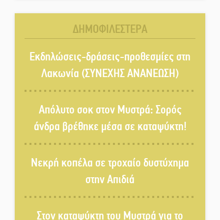
Παλαιοπαναγιά ξεσκέπασε η
Αστυνομία
ΔΗΜΟΦΙΛΕΣΤΕΡΑ
Μπαρόκ μελωδίες κάτω από την
αυγουστιάτικη πανσέληνο της
Εκδηλώσεις-δράσεις-προθεσμίες στη
Μονεμβασιάς
Λακωνία (ΣΥΝΕΧΗΣ ΑΝΑΝΕΩΣΗ)
Διακοπή ρεύματος στο Έλος
Απόλυτο σοκ στον Μυστρά: Σορός
άνδρα βρέθηκε μέσα σε καταψύκτη!
Στο Γύθειο η Άντζελα Γκερέκου
Νεκρή κοπέλα σε τροχαίο δυστύχημα
στην Απιδιά
Νταλίκα έπεσε σε γκρεμό στον
Κλαδά: Νεκρός ο 48χρονος
οδηγός
Στον καταψύκτη του Μυστρά για το