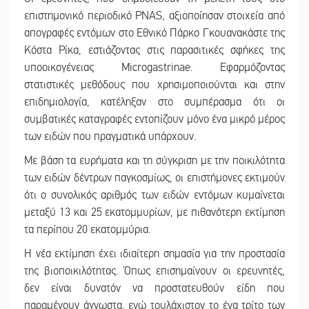
επιστημονικό περιοδικό PNAS, αξιοποίησαν στοιχεία από
απογραφές εντόμων στο Εθνικό Πάρκο Γκουανακάστε της
Κόστα Ρίκα, εστιάζοντας στις παρασιτικές σφήκες της
υποοικογένειας Microgastrinae. Εφαρμόζοντας
στατιστικές μεθόδους που χρησιμοποιούνται και στην
επιδημιολογία, κατέληξαν στο συμπέρασμα ότι οι
συμβατικές καταγραφές εντοπίζουν μόνο ένα μικρό μέρος
των ειδών που πραγματικά υπάρχουν.
Με βάση τα ευρήματα και τη σύγκριση με την ποικιλότητα
των ειδών δέντρων παγκοσμίως, οι επιστήμονες εκτιμούν
ότι ο συνολικός αριθμός των ειδών εντόμων κυμαίνεται
μεταξύ 13 και 25 εκατομμυρίων, με πιθανότερη εκτίμηση
τα περίπου 20 εκατομμύρια.
Η νέα εκτίμηση έχει ιδιαίτερη σημασία για την προστασία
της βιοποικιλότητας. Όπως επισημαίνουν οι ερευνητές,
δεν είναι δυνατόν να προστατευθούν είδη που
παραμένουν άγνωστα, ενώ τουλάχιστον το ένα τρίτο των