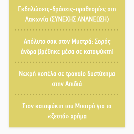
Τα Λαγκάδια κρατούν ζωντανή
την τέχνη της πέτρας
Εκδηλώσεις-δράσεις-προθεσμίες στη
Λακωνία (ΣΥΝΕΧΗΣ ΑΝΑΝΕΩΣΗ)
Στους ρυθμούς της Ελεωνόρας
Ζουγανέλη το Σαϊνοπούλειο
Απόλυτο σοκ στον Μυστρά: Σορός
άνδρα βρέθηκε μέσα σε καταψύκτη!
Πλούσιο πολιτιστικό πρόγραμμα
δίνει «χρώμα» στον Αύγουστο
Νεκρή κοπέλα σε τροχαίο δυστύχημα
του Λαχίου
στην Απιδιά
Χασισοφυτεία στην
Παλαιοπαναγιά ξεσκέπασε η
Αστυνομία
Στον καταψύκτη του Μυστρά για το
«ζεστό» χρήμα
Μπαρόκ μελωδίες κάτω από την
αυγουστιάτικη πανσέληνο της
Μονεμβασιάς