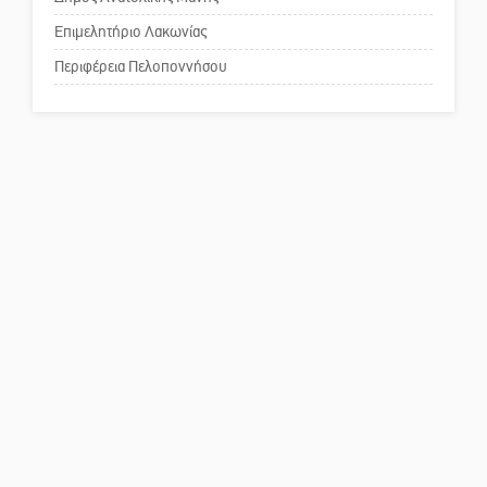
Το δικό σας σχόλιο: Παράδειγμα
κοινωνικής αναισθησίας
Επιμελητήριο Λακωνίας
Περιφέρεια Πελοποννήσου
Πού βρίσκεται το ιστορικό
κέντρο της Σπάρτης;