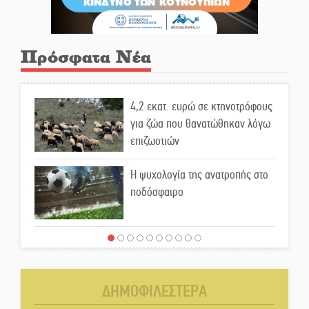
Πρόσφατα Νέα
4,2 εκατ. ευρώ σε κτηνοτρόφους
για ζώα που θανατώθηκαν λόγω
επιζωοτιών
Η ψυχολογία της ανατροπής στο
ποδόσφαιρο
Ένα «ταξίδι» τέχνης και
χρωμάτων στη Νεάπολη
ΔΗΜΟΦΙΛΕΣΤΕΡΑ