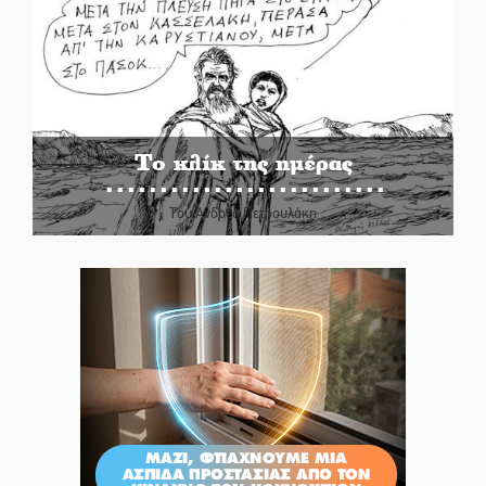
Το κλίκ της ημέρας
Του Ανδρέα Πετρουλάκη