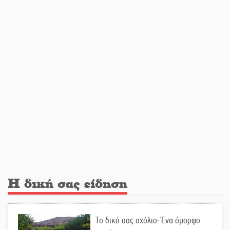
Αμετάβλητος στο «τριάρι» ο
κίνδυνος φωτιάς σε όλη τη
Λακωνία
Εβδομάδα Ομογενών: Κερδισμένη
ουσία ή επικοινωνιακές
εντυπώσεις;
Ελεύθερος ο 55χρονος για την
υπόθεση του Μυστρά
Εκδηλώσεις-δράσεις-προθεσμίες
Η δική σας είδηση
στη Λακωνία (ΣΥΝΕΧΗΣ ΑΝΑΝΕΩΣΗ)
Το δικό σας σχόλιο: Ένα όμορφο