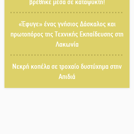
βρέθηκε μέσα σε καταψύκτη!
Δεκαπενταύγουστος στην Πετρίνα:
«Έφυγε» ένας γνήσιος Δάσκαλος και
Αντάμωμα με μουσική, χορό και
παράδοση
πρωτοπόρος της Τεχνικής Εκπαίδευσης στη
Λακωνία
Σωτήρια επέμβαση για ναυτικό
ανοιχτά του Γυθείου
Νεκρή κοπέλα σε τροχαίο δυστύχημα στην
Απιδιά
Αποστολή εξετελέσθη στην Ταϊβάν:
Στη βάση τους τα παγκόσμια
Σπαρτιατόπουλα
«Ρίζες και Ρεύματα» στο
Ξηροκάμπι με Ίκαρη και Ζερβάκη