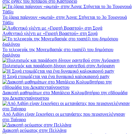
στις όχθες του ποταμού στο Καστόρειο
Τα ζάρια παίρνουν «φωτιά» στην Άρνα: Στήνεται το 3ο Τουρνουά
Τάβλι
Αυθεντικό γλέντι με «Γιορτή Βραστού» στη Σοχά
Το τελεφερίκ της Μονεμβασιάς στο τραπέζι του δημόσιου
διαλόγου
Πολιτισμός και παράδοση δίνουν ραντεβού στην Αγόριανη
Η Σοχά ετοιμάζεται για ένα δυναμικό καλοκαιρινό party
Διακοπή μαθημάτων στο Ματάλειο Κολυμβητήριο την εβδομάδα
του Δεκαπενταύγουστου
Από Λιβύη είχαν ξεκινήσει οι μετανάστες που περισυνελέγησαν
στο Ταίναρο
Διακοπή ρεύματος στην Πελλάνα